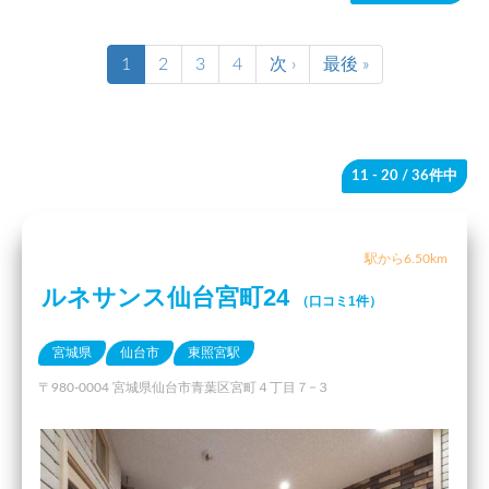
1
2
3
4
次 ›
最後 »
11 - 20
/ 36件中
駅から6.50km
ルネサンス仙台宮町24
（口コミ1件）
宮城県
仙台市
東照宮駅
〒980-0004 宮城県仙台市青葉区宮町４丁目７−３