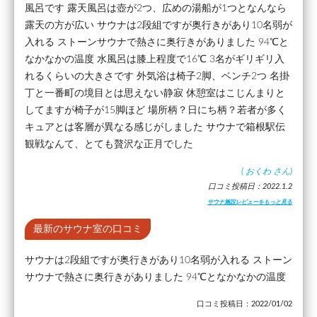
風呂です 露天風呂は壺が2つ、広めの湯船が1つとなんなら
露天の方が広い サウナは2段組ですが奥行きがあり10名弱が
入れる ストーンサウナで熱さに奥行きがありました 94℃と
なかなかの温度 水風呂は膝上程度で16℃ 3名がギリギリ入
れるくらいの大きさです 外気浴は椅子2脚、ベンチ2つ 名掛
丁と一番町の境目とは思えない静寂 休憩室はこじんまりと
してますが椅子が15脚ほど 場所柄？日にち柄？若者が多く
キュアとは客層が異なる感じがしました サウナで箱根駅伝
観戦なんて、とても贅沢な正月でした
(
おくわ
さん)
口コミ投稿日：2022.1.2
サウナ施設レビューをもっと見る
最新のサウナ室の口コミ
サウナは2段組ですが奥行きがあり10名弱が入れる ストーン
サウナで熱さに奥行きがありました 94℃となかなかの温度
口コミ投稿日：2022/01/02