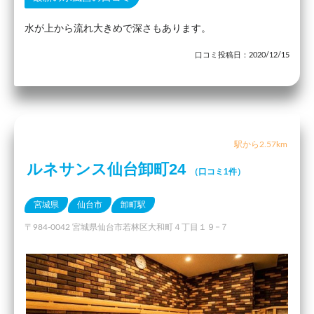
水が上から流れ大きめで深さもあります。
口コミ投稿日：2020/12/15
駅から2.57km
ルネサンス仙台卸町24
（口コミ1件）
宮城県
仙台市
卸町駅
〒984-0042 宮城県仙台市若林区大和町４丁目１９−７