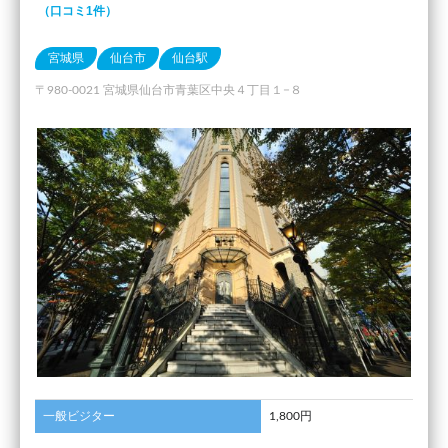
（口コミ1件）
宮城県
仙台市
仙台駅
〒980-0021 宮城県仙台市青葉区中央４丁目１−８
一般ビジター
1,800円