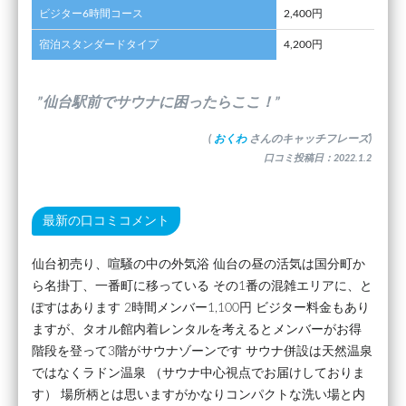
ビジター6時間コース
2,400円
宿泊スタンダードタイプ
4,200円
”仙台駅前でサウナに困ったらここ！”
(
おくわ
さんのキャッチフレーズ)
口コミ投稿日：2022.1.2
最新の口コミコメント
仙台初売り、喧騒の中の外気浴 仙台の昼の活気は国分町か
ら名掛丁、一番町に移っている その1番の混雑エリアに、と
ぽすはあります 2時間メンバー1,100円 ビジター料金もあり
ますが、タオル館内着レンタルを考えるとメンバーがお得
階段を登って3階がサウナゾーンです サウナ併設は天然温泉
ではなくラドン温泉 （サウナ中心視点でお届けしておりま
す） 場所柄とは思いますがかなりコンパクトな洗い場と内