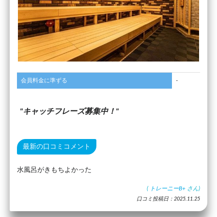
会員料金に準ずる
-
キャッチフレーズ募集中！
最新の口コミコメント
水風呂がきもちよかった
(
トレーニーB+
さん)
口コミ投稿日：2025.11.25