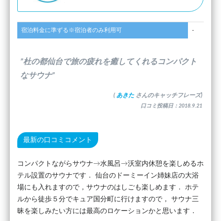
宿泊料金に準ずる※宿泊者のみ利用可
-
”杜の都仙台で旅の疲れを癒してくれるコンパクト
なサウナ”
(
あきた
さんのキャッチフレーズ)
口コミ投稿日：2018.9.21
最新の口コミコメント
コンパクトながらサウナ→水風呂→沃室内休憩を楽しめるホ
テル設置のサウナです． 仙台のドーミーイン姉妹店の大浴
場にも入れますので，サウナのはしごも楽しめます． ホテ
ルから徒歩５分でキュア国分町に行けますので， サウナ三
昧を楽しみたい方には最高のロケーションかと思います．