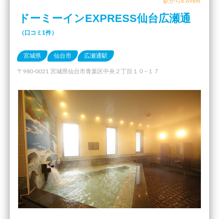
駅から6.69km
ドーミーインEXPRESS仙台広瀬通
（口コミ1件）
宮城県
仙台市
広瀬通駅
〒980-0021 宮城県仙台市青葉区中央２丁目１０−１７