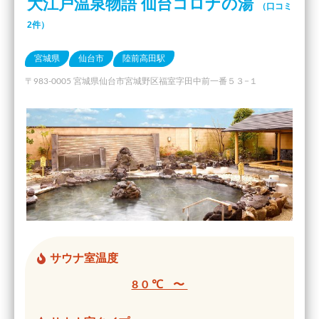
大江戸温泉物語 仙台コロナの湯
（口コミ
2件）
宮城県
仙台市
陸前高田駅
〒983-0005 宮城県仙台市宮城野区福室字田中前一番５３−１
サウナ室温度
80℃ 〜