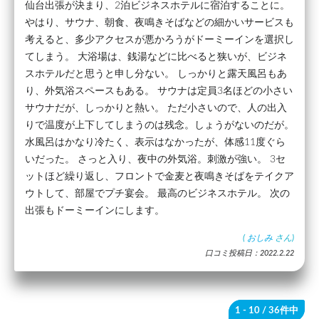
仙台出張が決まり、2泊ビジネスホテルに宿泊することに。
やはり、サウナ、朝食、夜鳴きそばなどの細かいサービスも
考えると、多少アクセスが悪かろうがドーミーインを選択し
てしまう。 大浴場は、銭湯などに比べると狭いが、ビジネ
スホテルだと思うと申し分ない。 しっかりと露天風呂もあ
り、外気浴スペースもある。 サウナは定員3名ほどの小さい
サウナだが、しっかりと熱い。 ただ小さいので、人の出入
りで温度が上下してしまうのは残念。しょうがないのだが。
水風呂はかなり冷たく、表示はなかったが、体感11度ぐら
いだった。 さっと入り、夜中の外気浴。刺激が強い。 3セ
ットほど繰り返し、フロントで金麦と夜鳴きそばをテイクア
ウトして、部屋でプチ宴会。 最高のビジネスホテル。 次の
出張もドーミーインにします。
(
おしみ
さん)
口コミ投稿日：2022.2.22
1 - 10
/ 36件中