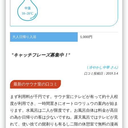
大人日帰り入浴
1,000円
キャッチフレーズ募集中！
(
冷やかし中華
さん)
口コミ投稿日：2019.3.4
最新のサウナ室の口コミ
まず利用料が千円です。サウナ室にテレビが有って約十人程
度が利用でき、一時間置きにオートロウリュウの案内が始ま
ります。水風呂は二人が限度です。お風呂自体は料金が高目
の為か日帰りの客は少ないですね。露天風呂ではテレビが見
れて、使い捨ての髭剃りも有るし二階の休憩室で無料の漫画