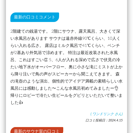
最新の口コミコメント
2階建ての銭湯です。 2階にサウナ、露天風呂、大きくて深
い水風呂があります サウナは遠赤外線90℃くらい、10人く
らい入れる広さ。 露店はミルク風呂で41℃くらい、ベンチ
が2基あり外気浴で涼めます。 特注は最近改装された水風
呂、これはすごい👏 5、6人が入れる深めで広さで伏見の冷
たい地下水がオーバーフロー、奥に小さな滝にミストが上か
ら降り注いで鳥の声がスピーカーから聞こえてきます。 森
の滝壺のような演出、個性的でアイデア満載の素晴らしい水
風呂には感動しました〜こんな水風呂初めてみましたー👌
帰りにロビーで冷たい生ビールをグビリといただいて整いま
した👍
(
ワンドリンク
さん)
口コミ投稿日：2024.4.15
最新のサウナ室の口コミ