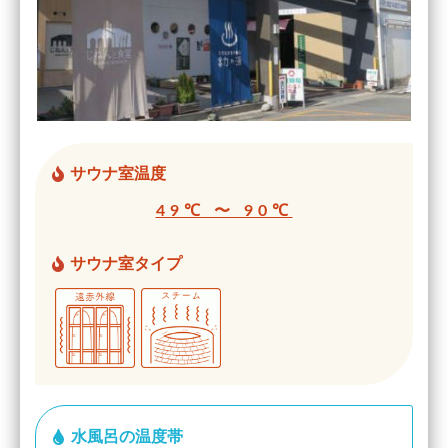
サウナ室温度
49℃ 〜 90℃
サウナ室タイプ
水風呂の温度帯