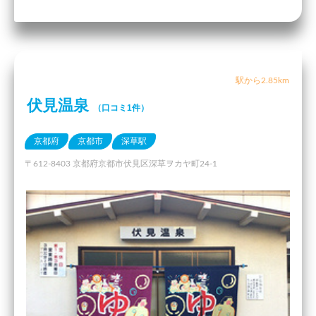
駅から2.85km
伏見温泉
（口コミ1件）
京都府
京都市
深草駅
〒612-8403 京都府京都市伏見区深草ヲカヤ町24-1