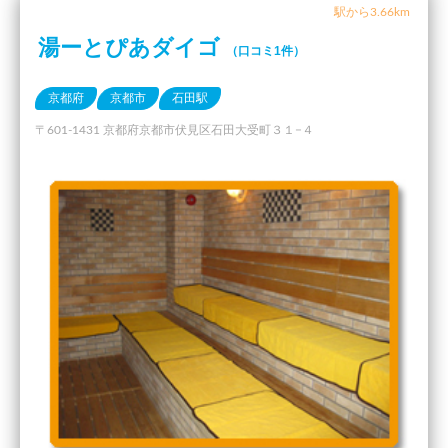
駅から3.66km
湯ーとぴあダイゴ
（口コミ1件）
京都府
京都市
石田駅
〒601-1431 京都府京都市伏見区石田大受町３１−４