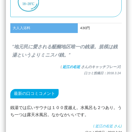
大人入浴料
430円
”地元民に愛される醍醐地区唯一の銭湯。規模は銭
湯というよりミニスパ銭。”
(
近江の右近
さんのキャッチフレーズ)
口コミ投稿日：2018.3.24
最新の口コミコメント
銭湯では広いサウナは１００度越え。水風呂も２つあり。う
ち一つは露天水風呂。なかなかいいです。
(
近江の右近
さん)