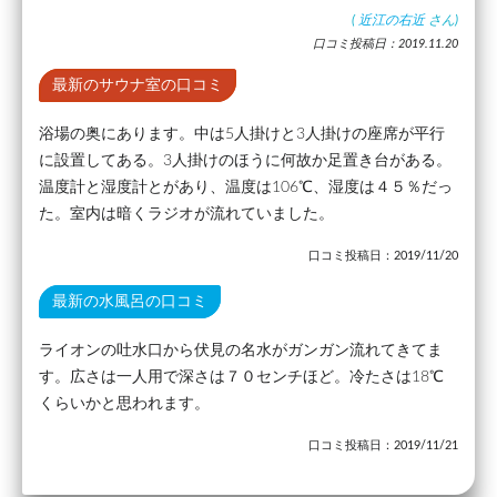
(
近江の右近
さん)
口コミ投稿日：2019.11.20
最新のサウナ室の口コミ
浴場の奥にあります。中は5人掛けと3人掛けの座席が平行
に設置してある。3人掛けのほうに何故か足置き台がある。
温度計と湿度計とがあり、温度は106℃、湿度は４５％だっ
た。室内は暗くラジオが流れていました。
口コミ投稿日：2019/11/20
最新の水風呂の口コミ
ライオンの吐水口から伏見の名水がガンガン流れてきてま
す。広さは一人用で深さは７０センチほど。冷たさは18℃
くらいかと思われます。
口コミ投稿日：2019/11/21