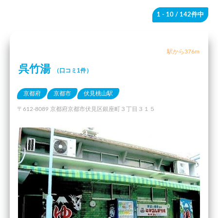
1 - 10
/ 142件中
駅から376m
呉竹湯
（口コミ1件）
京都府
京都市
伏見桃山駅
〒612-8089 京都府京都市伏見区銀座町３丁目３１５