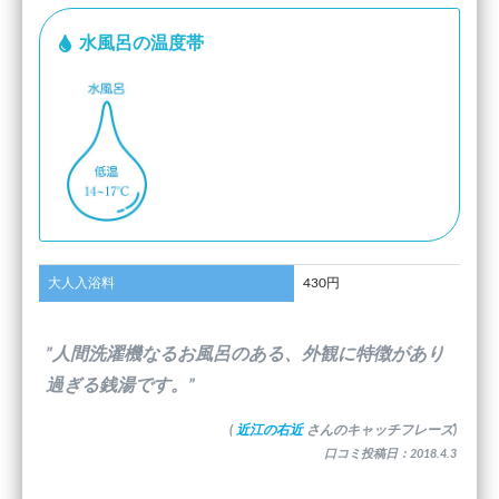
水風呂の温度帯
大人入浴料
430円
”人間洗濯機なるお風呂のある、外観に特徴があり
過ぎる銭湯です。”
(
近江の右近
さんのキャッチフレーズ)
口コミ投稿日：2018.4.3