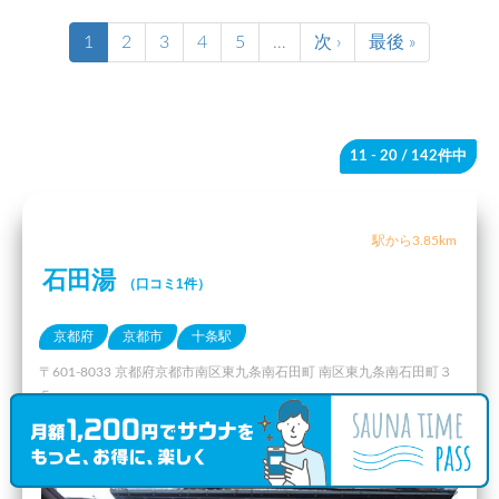
1
2
3
4
5
…
次 ›
最後 »
11 - 20
/ 142件中
駅から3.85km
石田湯
（口コミ1件）
京都府
京都市
十条駅
〒601-8033 京都府京都市南区東九条南石田町 南区東九条南石田町３
５