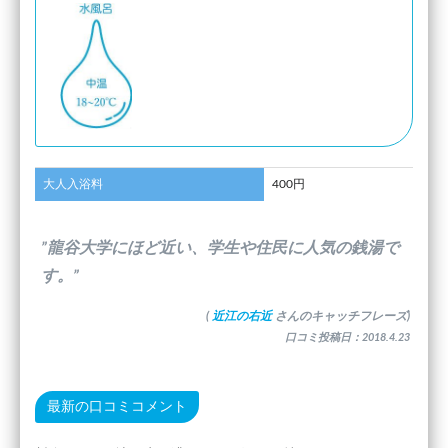
大人入浴料
400円
”龍谷大学にほど近い、学生や住民に人気の銭湯で
す。”
(
近江の右近
さんのキャッチフレーズ)
口コミ投稿日：2018.4.23
最新の口コミコメント