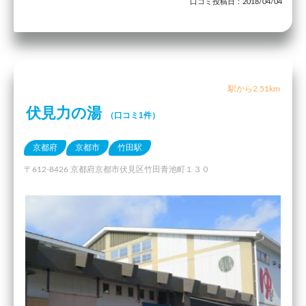
口コミ投稿日：2018/04/04
駅から2.51km
伏見力の湯
（口コミ1件）
京都府
京都市
竹田駅
〒612-8426 京都府京都市伏見区竹田青池町１３０