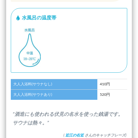
水風呂の温度帯
大人入浴料(サウナなし)
410円
大人入浴料(サウナあり)
520円
”酒造にも使われる伏見の名水を使った銭湯です。
サウナは熱々。”
(
近江の右近
さんのキャッチフレーズ)