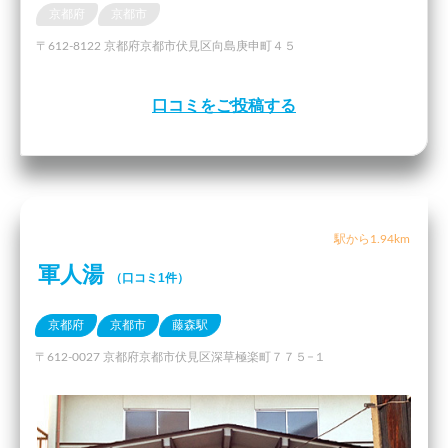
京都府
京都市
〒612-8122 京都府京都市伏見区向島庚申町４５
口コミをご投稿する
駅から1.94km
軍人湯
（口コミ1件）
京都府
京都市
藤森駅
〒612-0027 京都府京都市伏見区深草極楽町７７５−１