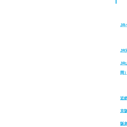
J
J
J
岡
近
京
阪