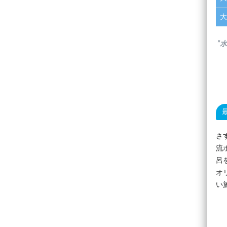
大
”
さ
流
呂
オ
い