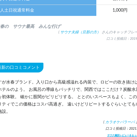
人土日祝通常料金
1,000円
水春の サウナ最高 みんな行け”
(
サウナ夫婦（旦那の方）
さんのキャッチフレー
口コミ投稿日：2019.
最新の口コミコメント
すが水春ブランド。入り口から高級感溢れる内装で、ロビーの吹き抜け
ホテルのよう。 お風呂の導線もバッチリで、関西ではここだけ？炭酸水
を初体験。 確かに股関がピリピリする。 ととのいスペースもよく、こ
リティでこの価格はコスパ高過ぎ。 遠いけどリピートするぐらいとても
施設。
(
カラオケパラーバ
口コミ投稿日：2021.2
サウナ施設レビューをもっ