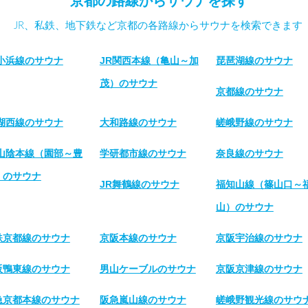
京都の路線からサウナを探す
JR、私鉄、地下鉄など京都の各路線からサウナを検索できます
R小浜線のサウナ
JR関西本線（亀山～加
琵琶湖線のサウナ
茂）のサウナ
京都線のサウナ
R湖西線のサウナ
大和路線のサウナ
嵯峨野線のサウナ
R山陰本線（園部～豊
学研都市線のサウナ
奈良線のサウナ
）のサウナ
JR舞鶴線のサウナ
福知山線（篠山口～
山）のサウナ
鉄京都線のサウナ
京阪本線のサウナ
京阪宇治線のサウナ
阪鴨東線のサウナ
男山ケーブルのサウナ
京阪京津線のサウナ
急京都本線のサウナ
阪急嵐山線のサウナ
嵯峨野観光線のサウ