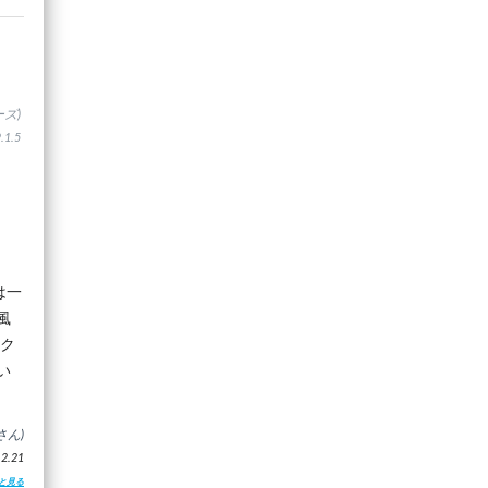
ズ)
1.5
は一
風
のク
い
さん)
.21
と見る