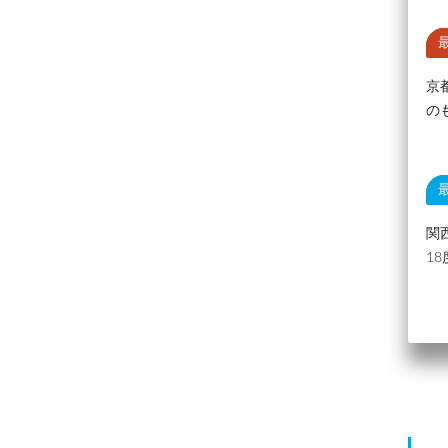
京
の
関
1