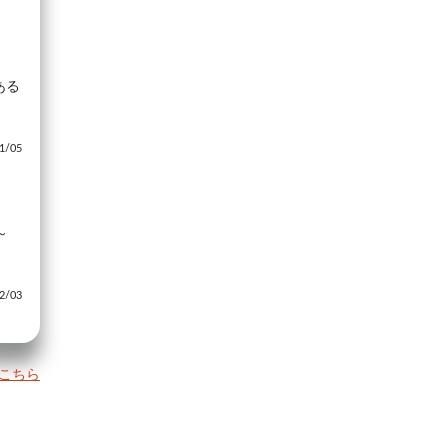
ある
/05
～
/03
こちら