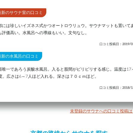
最新のサウナ室の口コミ
都には珍しいイズネス式かつオートロウリュウ。サウナマットも置いて
も評価高い。水風呂への導線もいい。文句なし。
口コミ投稿日：2019/01
最新の水風呂の口コミ
西唯一であろう炭酸水風呂。入ると股間がピリピリする感じ。温度は17
8度。広さは6～7人ほど入れる。深さは７０ｃｍほど。
口コミ投稿日：2018/12
未登録のサウナへの口コミ投稿は