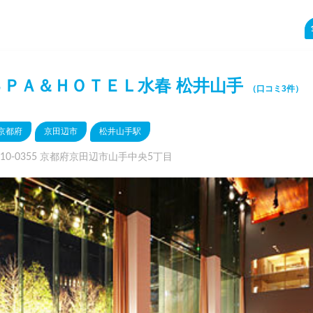
ＳＰＡ＆ＨＯＴＥＬ水春 松井山手
（口コミ3件）
京都府
京田辺市
松井山手駅
610-0355 京都府京田辺市山手中央5丁目