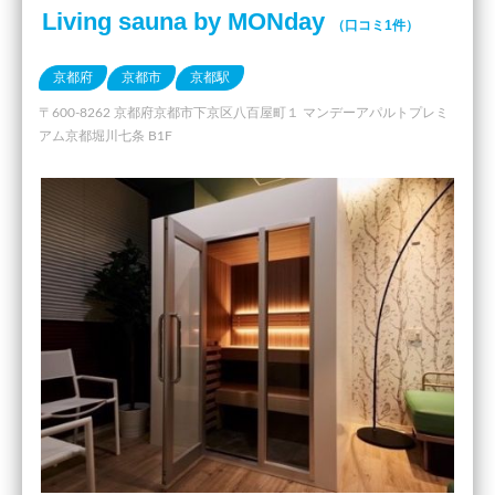
Living sauna by MONday
（口コミ1件）
京都府
京都市
京都駅
〒600-8262 京都府京都市下京区八百屋町１ マンデーアパルトプレミ
アム京都堀川七条 B1F