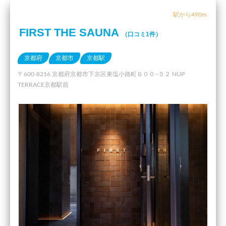
駅から490m
FIRST THE SAUNA
（口コミ1件）
京都府
京都市
京都駅
〒600-8216 京都府京都市下京区東塩小路町６００−５２ NUP
TERRACE京都駅前