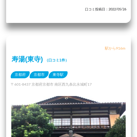
口コミ投稿日：2022/05/26
駅から916m
寿湯(東寺)
（口コミ1件）
京都府
京都市
東寺駅
〒601-8437 京都府京都市 南区西九条比永城町17