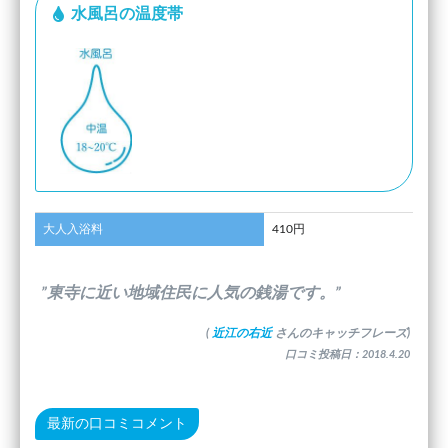
水風呂の温度帯
大人入浴料
410円
”東寺に近い地域住民に人気の銭湯です。”
(
近江の右近
さんのキャッチフレーズ)
口コミ投稿日：2018.4.20
最新の口コミコメント