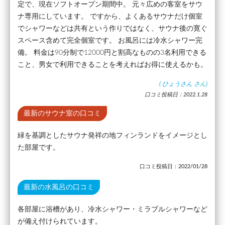
定で、現在ソフトオープン期間中。 元々広めの客室をサウ
ナ専用にしています。 ですから、よくあるサウナだけ個室
でシャワーなどは共有という作りではなく、サウナ後の寛ぐ
スペース含めて完全個室です。 お風呂には冷水シャワー完
備。 料金は90分制で12000円と割高なものの3名利用できる
こと、男女で利用できることを考えればお得に使えるかも。
(
ひょうさん
さん)
口コミ投稿日：2022.1.28
最新のサウナ室の口コミ
緑を基調としたサウナ発祥の地フィンランドをイメージとし
た部屋です。
口コミ投稿日：2022/01/28
最新の水風呂の口コミ
各部屋に浴槽があり、冷水シャワー・ミラブルシャワーなど
が備え付けられています。