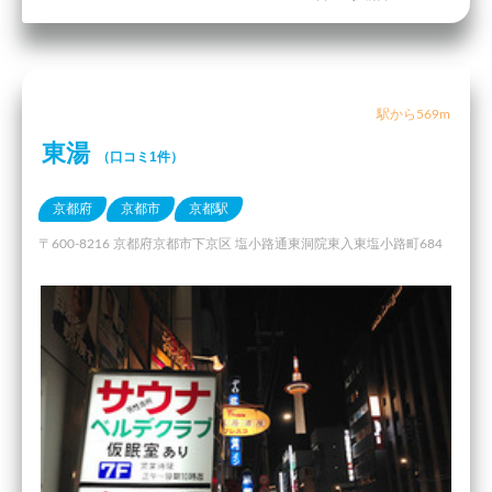
駅から569m
東湯
（口コミ1件）
京都府
京都市
京都駅
〒600-8216 京都府京都市下京区 塩小路通東洞院東入東塩小路町684