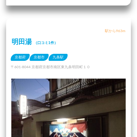
駅から963m
明田湯
（口コミ1件）
京都府
京都市
九条駅
〒601-8044 京都府京都市南区東九条明田町１０