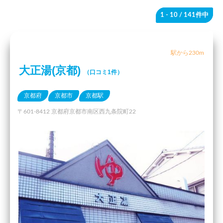
1 - 10
/ 141件中
駅から230m
大正湯(京都)
（口コミ1件）
京都府
京都市
京都駅
〒601-8412 京都府京都市南区西九条院町22