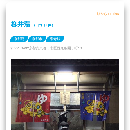
駅から1.01km
柳井湯
（口コミ1件）
京都府
京都市
東寺駅
〒601-8439京都府京都市南区西九条開ケ町18