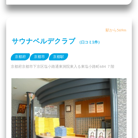
駅から569m
サウナベルデクラブ
（口コミ1件）
京都府
京都市
京都駅
京都府京都市下京区塩小路通東洞院東入る東塩小路町684 ７階