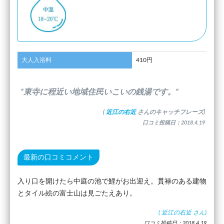
大人入浴料
410円
”東寺に程近い地域住民いこいの銭湯です。”
(
近江の右近
さんのキャッチフレーズ)
口コミ投稿日：2018.4.19
最新の口コミコメント
入り口を開けたら中庭の池で鯉がお出迎え。貫禄のある建物
とタイル絵の富士山は見ごたえあり。
(
近江の右近
さん)
口コミ投稿日：2018.4.19