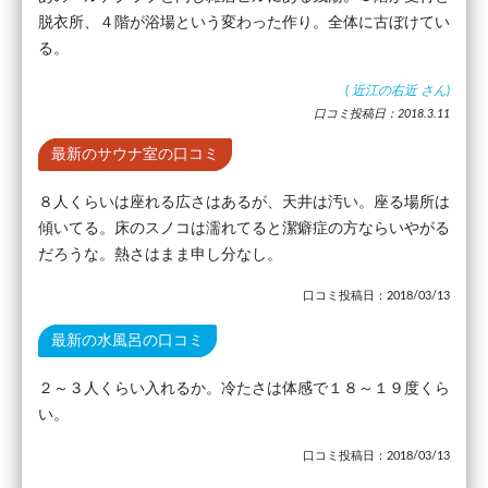
脱衣所、４階が浴場という変わった作り。全体に古ぼけてい
る。
(
近江の右近
さん)
口コミ投稿日：2018.3.11
最新のサウナ室の口コミ
８人くらいは座れる広さはあるが、天井は汚い。座る場所は
傾いてる。床のスノコは濡れてると潔癖症の方ならいやがる
だろうな。熱さはまま申し分なし。
口コミ投稿日：2018/03/13
最新の水風呂の口コミ
２～３人くらい入れるか。冷たさは体感で１８～１９度くら
い。
口コミ投稿日：2018/03/13