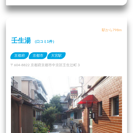
駅から798m
壬生湯
（口コミ1件）
京都府
京都市
大宮駅
〒604-8822 京都府京都市中京区壬生辻町３