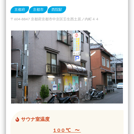
京都府
京都市
西院駅
〒604-8847 京都府京都市中京区壬生西土居ノ内町４４
サウナ室温度
100℃ 〜