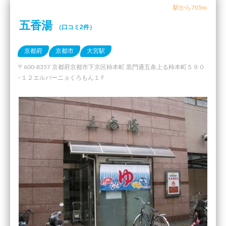
駅から705m
五香湯
（口コミ2件）
京都府
京都市
大宮駅
〒600-8357 京都府京都市下京区柿本町 黒門通五条上る柿本町５９０
−１２エルバーニョくろもん１Ｆ