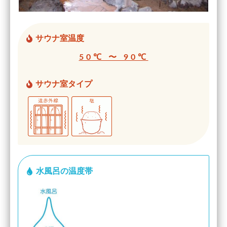
サウナ室温度
50℃ 〜 90℃
サウナ室タイプ
水風呂の温度帯