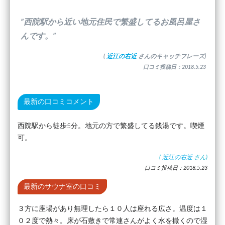
”西院駅から近い地元住民で繁盛してるお風呂屋さ
んです。”
(
近江の右近
さんのキャッチフレーズ)
口コミ投稿日：2018.5.23
最新の口コミコメント
西院駅から徒歩5分。地元の方で繁盛してる銭湯です。喫煙
可。
(
近江の右近
さん)
口コミ投稿日：2018.5.23
最新のサウナ室の口コミ
３方に座場があり無理したら１０人は座れる広さ。温度は１
０２度で熱々。床が石敷きで常連さんがよく水を撒くので湿