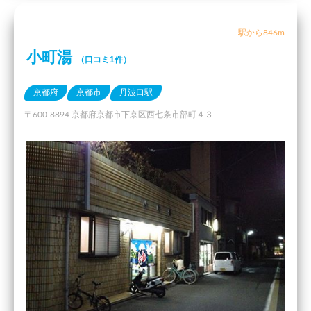
駅から846m
小町湯
（口コミ1件）
京都府
京都市
丹波口駅
〒600-8894 京都府京都市下京区西七条市部町４３