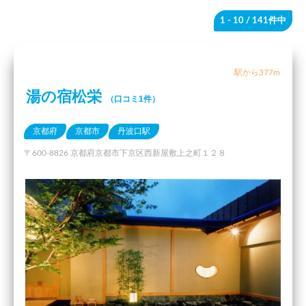
1 - 10
/ 141件中
駅から377m
湯の宿松栄
（口コミ1件）
京都府
京都市
丹波口駅
〒600-8826 京都府京都市下京区西新屋敷上之町１２８