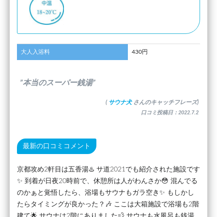
大人入浴料
430円
”本当のスーパー銭湯”
(
サウナ犬
さんのキャッチフレーズ)
口コミ投稿日：2022.7.2
最新の口コミコメント
京都攻め2軒目は五香湯♨️ サ道2021でも紹介された施設です
✨ 到着が日夜20時前で、休憩所は人がわんさか😳 混んでる
のかぁと覚悟したら、浴場もサウナもガラ空き✨ もしかし
たらタイミングが良かった？🎶 ここは大箱施設で浴場も2階
建て🌟 サウナは2階にありました💨 サウナも水風呂も銭湯