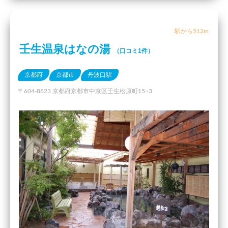
駅から512m
壬生温泉はなの湯
（口コミ1件）
京都府
京都市
丹波口駅
〒604-8823 京都府京都市中京区壬生松原町15−3