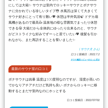
にしては大箱✨ サウナは室内でロッキーサウナとボナサウ
ナに分かれている珍しいタイプ😳 水風呂は深くて大きくて
サウナ好きにとって有り難い💖 休憩は半外気浴🍃 ドデカ扇
風機があるので最高👍 温泉地の様な雰囲気でまったり休憩
できる🤤 大箱だから全体的にゆったり出来るのと、サウナ
がどストライクな好みでずーっと居ていたい💖 後髪を引か
れながら、また再訪することを誓いました✨
(
サウナ犬
さん)
口コミ投稿日：2022.7.2
サウナ施設レビューをもっと見る
最新のサウナ室の口コミ
ボナサウナは凶暴 温度は100度弱なのですが、湿度が高いの
でかなりアチアチだけど気持ち良い ボナからロッキーに移
動するとまだサ室内なのにホッとする
口コミ投稿日：2022/07/02