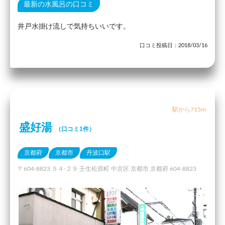
最新の水風呂の口コミ
井戸水掛け流しで気持ちいいです。
口コミ投稿日：2018/03/16
駅から715m
盛好湯
（口コミ1件）
京都府
京都市
丹波口駅
〒604-8823 ５４-２９ 壬生松原町 中京区 京都市 京都府 604-8823