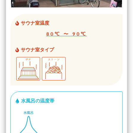
サウナ室温度
80℃ 〜 90℃
サウナ室タイプ
水風呂の温度帯