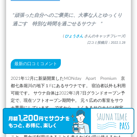
”頑張った自分へのご褒美に、大事な人とゆっくり
過ごす 特別な時間を過ごせるサウナ ”
(
ひょうさん
さんのキャッチフレーズ)
口コミ投稿日：2022.1.28
最新の口コミコメント
2021年12月に新築開業したMONday Apart Premium 京
都七条堀川の地下１Fにあるサウナです。 宿泊者以外も利用
可能です。 サウナ自体は2022年3月7日グランドオープン予
定で、現在ソフトオープン期間中。 元々広めの客室をサウ
ナ専用にしています。 ですから、よくあるサウナだけ個室
でシャワーなどは共有という作りではなく、サウナ後の寛ぐ
スペース含めて完全個室です。 お風呂には冷水シャワー完
備。 料金は90分制で12000円と割高なものの3名利用できる