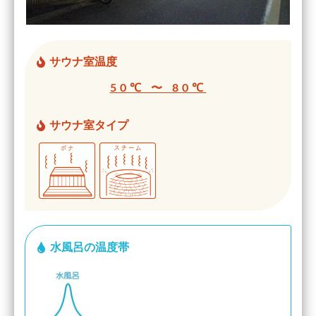
サウナ室温度
50℃ 〜 80℃
サウナ室タイプ
水風呂の温度帯