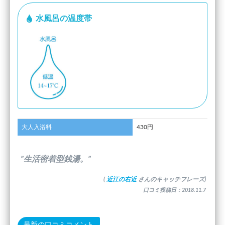
水風呂の温度帯
大人入浴料
430円
”生活密着型銭湯。”
(
近江の右近
さんのキャッチフレーズ)
口コミ投稿日：2018.11.7
最新の口コミコメント