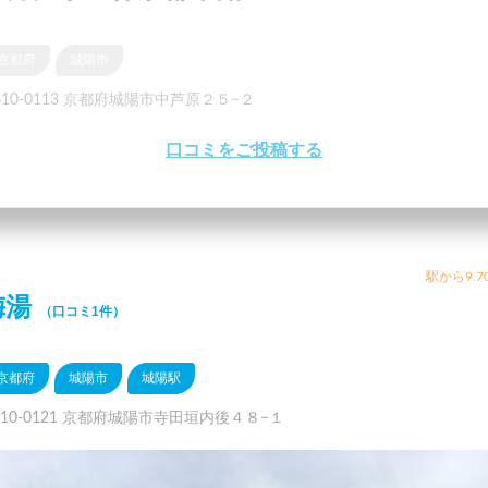
京都府
城陽市
610-0113 京都府城陽市中芦原２５−２
口コミをご投稿する
駅から9.7
梅湯
（口コミ1件）
京都府
城陽市
城陽駅
610-0121 京都府城陽市寺田垣内後４８−１