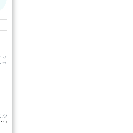
ズ)
.13
さん)
.13