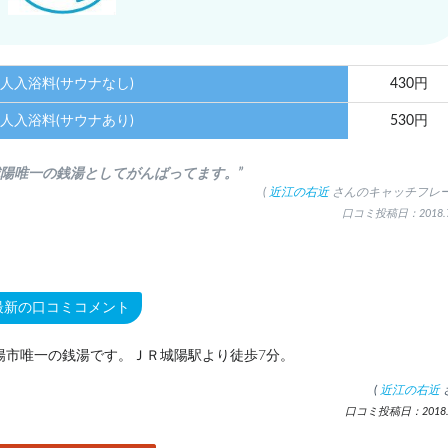
人入浴料(サウナなし)
430円
人入浴料(サウナあり)
530円
城陽唯一の銭湯としてがんばってます。”
(
近江の右近
さんのキャッチフレー
口コミ投稿日：2018.7
最新の口コミコメント
陽市唯一の銭湯です。ＪＲ城陽駅より徒歩7分。
(
近江の右近
口コミ投稿日：2018.7