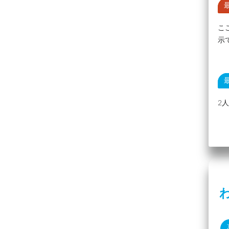
こ
示
2