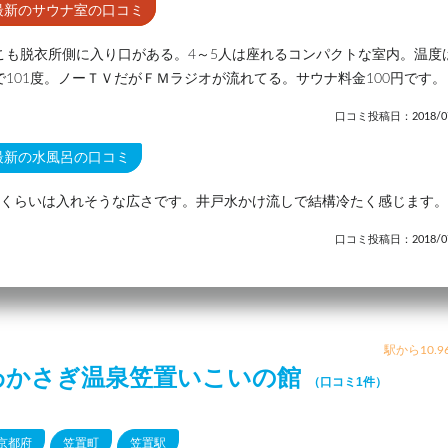
最新のサウナ室の口コミ
こも脱衣所側に入り口がある。4～5人は座れるコンパクトな室内。温度
で101度。ノーＴＶだがＦＭラジオが流れてる。サウナ料金100円です。
口コミ投稿日：2018/07
最新の水風呂の口コミ
人くらいは入れそうな広さです。井戸水かけ流しで結構冷たく感じます。
口コミ投稿日：2018/07
駅から10.9
わかさぎ温泉笠置いこいの館
（口コミ1件）
京都府
笠置町
笠置駅