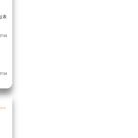
は表
/14
/14
6km