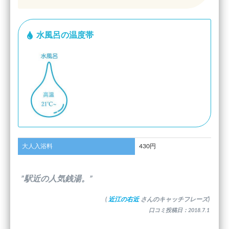
水風呂の温度帯
大人入浴料
430円
”駅近の人気銭湯。”
(
近江の右近
さんのキャッチフレーズ)
口コミ投稿日：2018.7.1