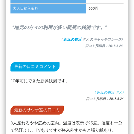
大人日祝入浴料
650円
”地元の方々の利用が多い新興の銭湯です。”
(
近江の右近
さんのキャッチフレーズ)
口コミ投稿日：2018.6.24
最新の口コミコメント
10年前にできた新興銭湯です。
(
近江の右近
さん)
口コミ投稿日：2018.6.24
最新のサウナ室の口コミ
8人座れるやや広めの室内。温度は表示で95度。湿度も十分
で発汗よし。TVありですが将来外すかもと張り紙あり。