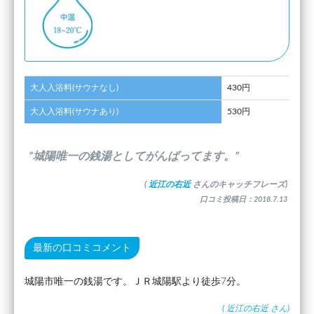
大人入浴料(サウナなし)
430円
大人入浴料(サウナあり)
530円
”城陽唯一の銭湯としてがんばってます。”
(
近江の右近
さんのキャッチフレーズ)
口コミ投稿日：2018.7.13
最新の口コミコメント
城陽市唯一の銭湯です。ＪＲ城陽駅より徒歩7分。
(
近江の右近
さん)