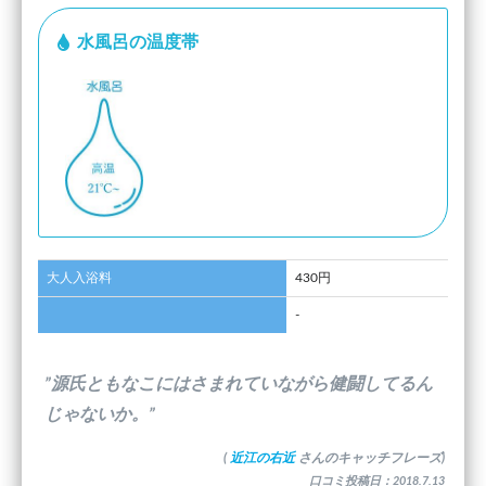
水風呂の温度帯
大人入浴料
430円
-
”源氏ともなこにはさまれていながら健闘してるん
じゃないか。”
(
近江の右近
さんのキャッチフレーズ)
口コミ投稿日：2018.7.13