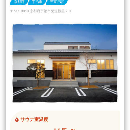
京都府
宇治市
三室戸駅
〒611-0013 京都府宇治市莵道籔里２３
サウナ室温度