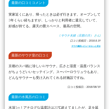
最新の口コミコメント
実家近くにあり、帰ったときは必ず行きます。オープンして
3年くらい経ちますが、しっかりと利用者に還元していて、
好感が持てる。露天の畳スペース、最高の空間。
(
サウナ夫婦（旦那の方）
さん)
口コミ投稿日：2018.8.19
サウナ施設レビューをもっと見る
最新のサウナ室の口コミ
京都のスパ銭に珍しいikiサウナ。広さと湿度・温度バランス
がちょうどいいセッテイング。スーパーロウリュウもあり、
どんなサウナーも受け入れてくれる好施設ですね。
口コミ投稿日：2018/08/19
最新の水風呂の口コミ
水深1m！アナログな温度計は20℃超えてましたが、足を延