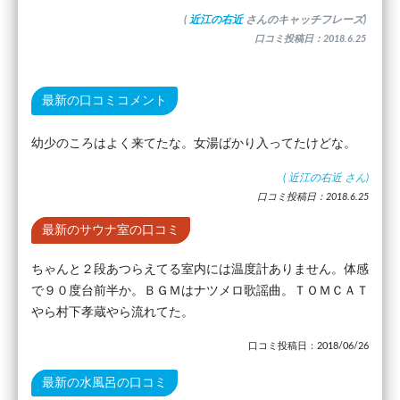
(
近江の右近
さんのキャッチフレーズ)
口コミ投稿日：2018.6.25
最新の口コミコメント
幼少のころはよく来てたな。女湯ばかり入ってたけどな。
(
近江の右近
さん)
口コミ投稿日：2018.6.25
最新のサウナ室の口コミ
ちゃんと２段あつらえてる室内には温度計ありません。体感
で９０度台前半か。ＢＧＭはナツメロ歌謡曲。ＴＯＭＣＡＴ
やら村下孝蔵やら流れてた。
口コミ投稿日：2018/06/26
最新の水風呂の口コミ