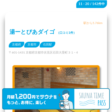
11 - 20
/ 142件中
駅から5.76km
湯ーとぴあダイゴ
（口コミ1件）
京都府
京都市
石田駅
〒601-1431 京都府京都市伏見区石田大受町３１−４