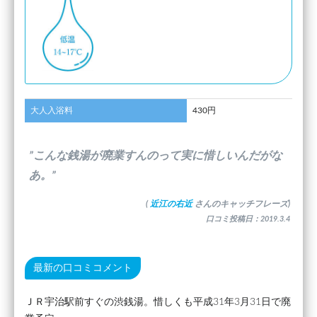
大人入浴料
430円
”こんな銭湯が廃業すんのって実に惜しいんだがな
あ。”
(
近江の右近
さんのキャッチフレーズ)
口コミ投稿日：2019.3.4
最新の口コミコメント
ＪＲ宇治駅前すぐの渋銭湯。惜しくも平成31年3月31日で廃