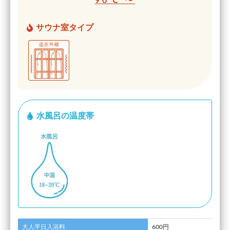
90℃ 〜
サウナ室タイプ
水風呂の温度帯
大人平日入浴料
600円