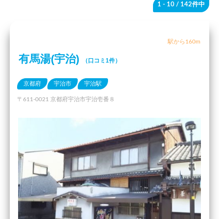
1 - 10
/ 142件中
駅から160m
有馬湯(宇治)
（口コミ1件）
京都府
宇治市
宇治駅
〒611-0021 京都府宇治市宇治壱番８