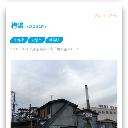
駅から4.37km
梅湯
（口コミ1件）
京都府
城陽市
城陽駅
〒610-0121 京都府城陽市寺田垣内後４８−１