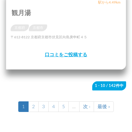
駅から4.49km
観月湯
京都府
京都市
〒612-8122 京都府京都市伏見区向島庚申町４５
口コミをご投稿する
1 - 10
/ 142件中
1
2
3
4
5
…
次 ›
最後 »