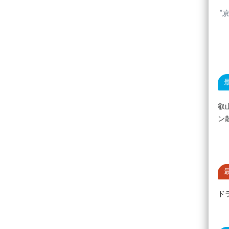
”
叡
ン
ド