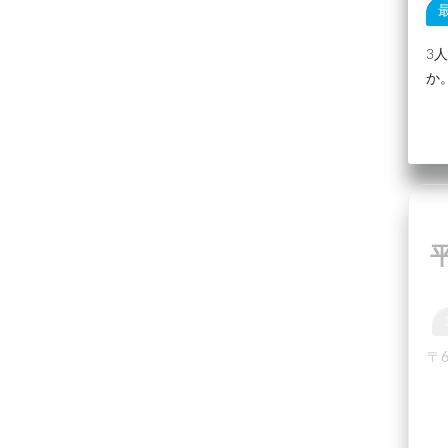
3
か
〒