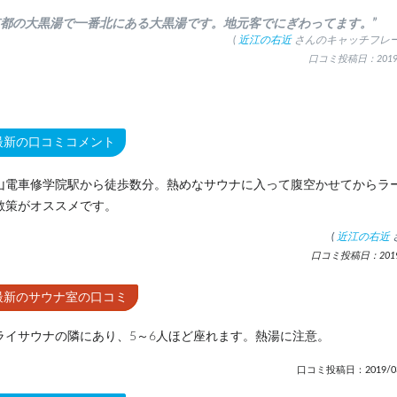
京都の大黒湯で一番北にある大黒湯です。地元客でにぎわってます。”
(
近江の右近
さんのキャッチフレー
口コミ投稿日：2019.
最新の口コミコメント
山電車修学院駅から徒歩数分。熱めなサウナに入って腹空かせてからラ
散策がオススメです。
(
近江の右近
口コミ投稿日：2019.
最新のサウナ室の口コミ
ライサウナの隣にあり、5～6人ほど座れます。熱湯に注意。
口コミ投稿日：2019/03