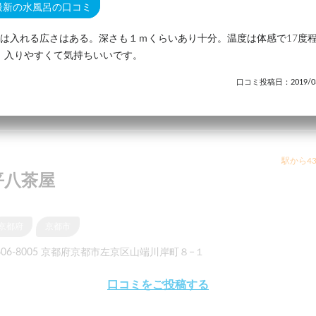
最新の水風呂の口コミ
人は入れる広さはある。深さも１ｍくらいあり十分。温度は体感で17度
。入りやすくて気持ちいいです。
口コミ投稿日：2019/03
駅から43
平八茶屋
京都府
京都市
606-8005 京都府京都市左京区山端川岸町８−１
口コミをご投稿する