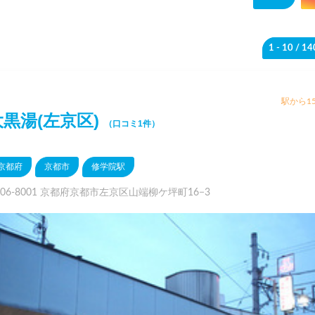
1 - 10
/ 1
駅から15
大黒湯(左京区)
（口コミ1件）
京都府
京都市
修学院駅
606-8001 京都府京都市左京区山端柳ケ坪町16−3