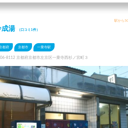
駅から50
鈴成湯
（口コミ1件）
京都府
京都市
一乗寺駅
606-8112 京都府京都市左京区一乗寺西杉ノ宮町３