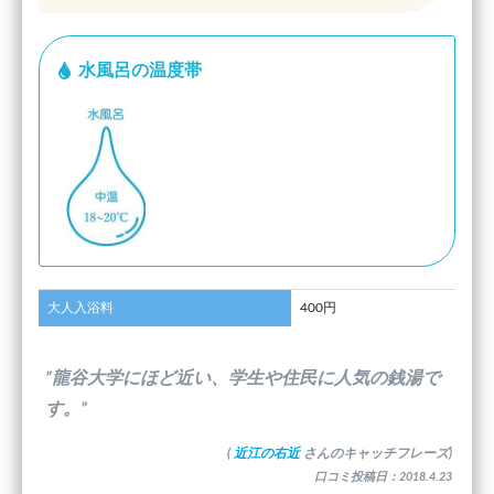
水風呂の温度帯
大人入浴料
400円
”龍谷大学にほど近い、学生や住民に人気の銭湯で
す。”
(
近江の右近
さんのキャッチフレーズ)
口コミ投稿日：2018.4.23