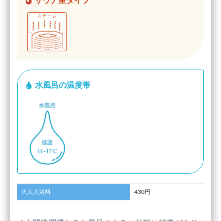
サウナ室タイプ
水風呂の温度帯
大人入浴料
430円