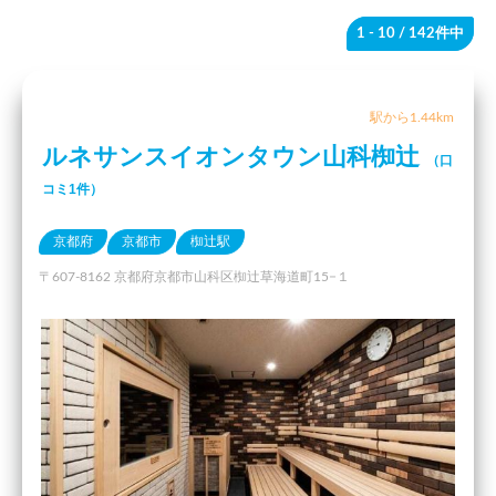
1 - 10
/ 142件中
駅から1.44km
ルネサンスイオンタウン山科椥辻
（口
コミ1件）
京都府
京都市
椥辻駅
〒607-8162 京都府京都市山科区椥辻草海道町15−１