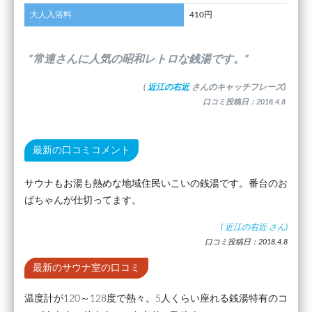
大人入浴料
410円
”常連さんに人気の昭和レトロな銭湯です。”
(
近江の右近
さんのキャッチフレーズ)
口コミ投稿日：2018.4.8
最新の口コミコメント
サウナもお湯も熱めな地域住民いこいの銭湯です。番台のお
ばちゃんが仕切ってます。
(
近江の右近
さん)
口コミ投稿日：2018.4.8
最新のサウナ室の口コミ
温度計が120～128度で熱々。5人くらい座れる銭湯特有のコ