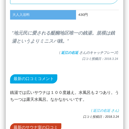
大人入浴料
430円
”地元民に愛される醍醐地区唯一の銭湯。規模は銭
湯というよりミニスパ銭。”
(
近江の右近
さんのキャッチフレーズ)
口コミ投稿日：2018.3.24
最新の口コミコメント
銭湯では広いサウナは１００度越え。水風呂も２つあり。う
ち一つは露天水風呂。なかなかいいです。
(
近江の右近
さん)
口コミ投稿日：2018.3.24
最新のサウナ室の口コミ