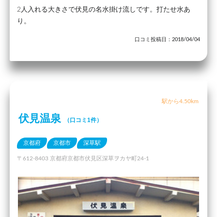
2人入れる大きさで伏見の名水掛け流しです。打たせ水あ
り。
口コミ投稿日：2018/04/04
駅から4.50km
伏見温泉
（口コミ1件）
京都府
京都市
深草駅
〒612-8403 京都府京都市伏見区深草ヲカヤ町24-1