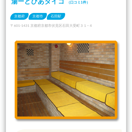
湯ーとぴあダイゴ
（口コミ1件）
京都府
京都市
石田駅
〒601-1431 京都府京都市伏見区石田大受町３１−４