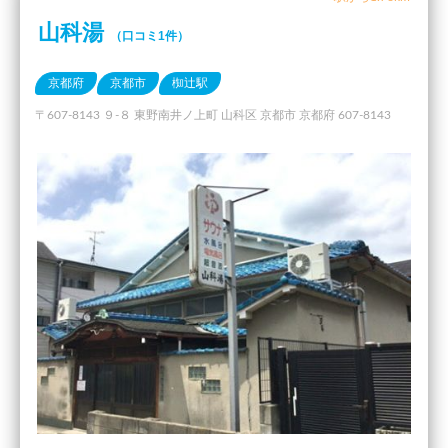
山科湯
（口コミ1件）
京都府
京都市
椥辻駅
〒607-8143 ９-８ 東野南井ノ上町 山科区 京都市 京都府 607-8143