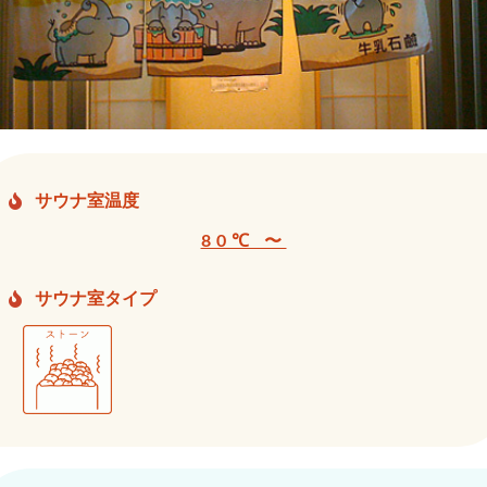
サウナ室温度
80℃ 〜
サウナ室タイプ