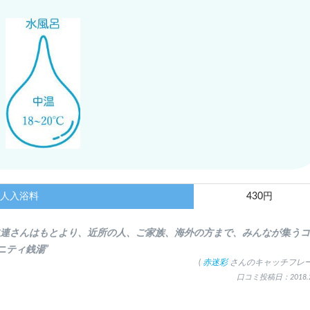
人入浴料
430円
常連さんはもとより、近所の人、ご家族、海外の方まで、みんなが集う
ニティ銭湯”
(
赤迷彩
さんのキャッチフレー
口コミ投稿日：2018.2