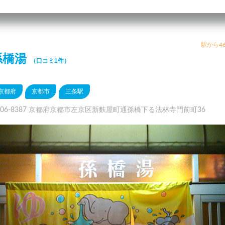
駅から46
孫橋湯
（口コミ1件）
京都府
京都市
三条駅
606-8387 京都府京都市左京区新麩屋町通孫橋下る法林寺門前町36