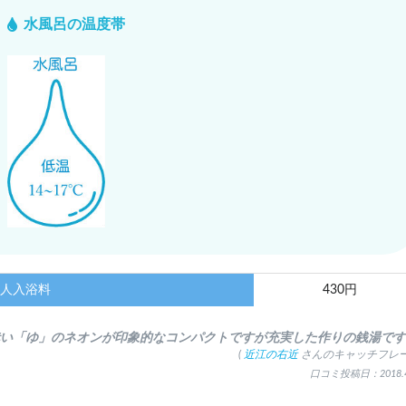
水風呂の温度帯
人入浴料
430円
赤い「ゆ」のネオンが印象的なコンパクトですが充実した作りの銭湯です
(
近江の右近
さんのキャッチフレー
口コミ投稿日：2018.4