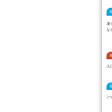
凄
な
入
2