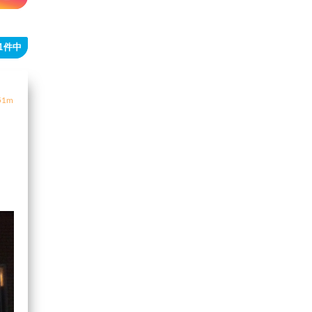
41件中
1m