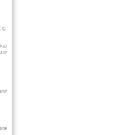
くじ
さん)
.17
/17
/18