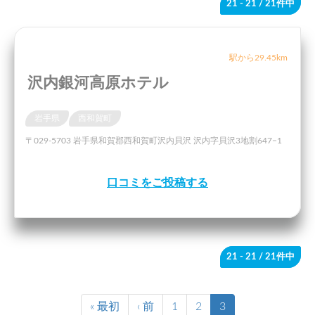
21 - 21
/ 21件中
駅から29.45km
沢内銀河高原ホテル
岩手県
西和賀町
〒029-5703 岩手県和賀郡西和賀町沢内貝沢 沢内字貝沢3地割647−1
口コミをご投稿する
21 - 21
/ 21件中
« 最初
‹ 前
1
2
3