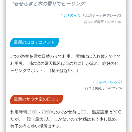
”せせらぎと木の香りでヒーリング”
(
くさのっち
さんのキャッチフレーズ)
口コミ投稿日：2019.7.16
最新の口コミコメント
3つの浴室を男女日替わりで利用。 翌朝には入れ替えで全て
利用可。 川の湯の露天風呂は目の前に川が流れ、絶好のヒ
ーリングスポット。（椅子はない。）
(
くさのっち
さん)
口コミ投稿日：2019.7.16
最新のサウナ室の口コミ
利用時間15:00～20:00なので夕食前にGO。 温度設定は90℃
だが、一段（最大3人）しかないので体感はもう少し低め。
椅子の有る整い場所はナシ。