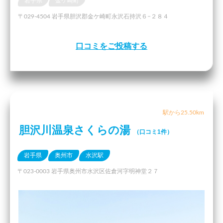
岩手県
金ケ崎町
〒029-4504 岩手県胆沢郡金ケ崎町永沢石持沢６−２８４
口コミをご投稿する
駅から25.50km
胆沢川温泉さくらの湯
（口コミ1件）
岩手県
奥州市
水沢駅
〒023-0003 岩手県奥州市水沢区佐倉河字明神堂２７