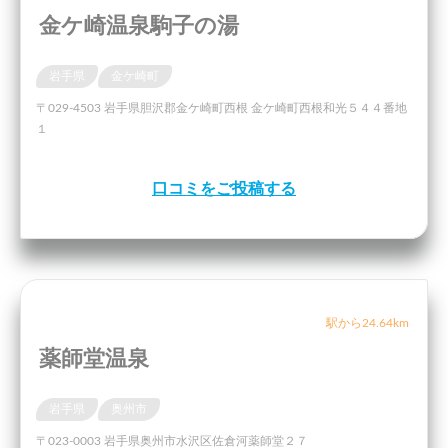
金ケ崎温泉駒子の湯
岩手県
金ケ崎町
〒029-4503 岩手県胆沢郡金ケ崎町西根 金ケ崎町西根和光５４４番地
１
口コミをご投稿する
駅から24.64km
薬師堂温泉
岩手県
奥州市
〒023-0003 岩手県奥州市水沢区佐倉河薬師堂２７