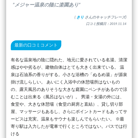
”メジャー温泉の陰に楽園あり”
(
きり
さんのキャッチフレーズ)
口コミ投稿日：2019.11.14
最新の口コミコメント
有名な温泉地の陰に隠れた、地元に愛されている名湯。清潔
感はやや劣るが、建物自体はとても大きく出来ている。 温
泉は石油系の香りがする。小さな浴槽の「ぬるめ湯」が源泉
掛け流しらしい。 あいにく入浴中の休憩場所はないもの
の、露天風呂のありそうな大きな庭園にベンチがあるので涼
むことは出来る（風呂はないが）。 男湯・女湯の外には、
食堂や、大きな休憩場（食堂の厨房と直結）、貸し切り部
屋、マッサージもあるし、さらにポイントカードもあってサ
ービスは充実。温泉もサウナも楽しんでもらいたい。 ※最
寄り駅は入力したが電車で行くところではない。バスでは行
ける