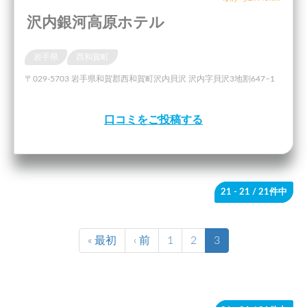
沢内銀河高原ホテル
岩手県
西和賀町
〒029-5703 岩手県和賀郡西和賀町沢内貝沢 沢内字貝沢3地割647−1
口コミをご投稿する
21 - 21
/ 21件中
« 最初
‹ 前
1
2
3