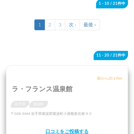
1 - 10
/ 21件中
1
2
3
次 ›
最後 »
11 - 20
/ 21件中
駅から20.17km
ラ・フランス温泉館
岩手県
紫波町
〒028-3444 岩手県紫波郡紫波町小屋敷新在家９０
口コミをご投稿する