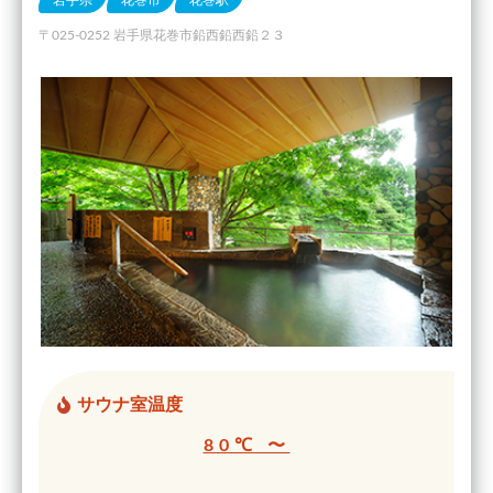
岩手県
花巻市
花巻駅
〒025-0252 岩手県花巻市鉛西鉛西鉛２３
サウナ室温度
80℃ 〜