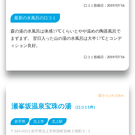
口コミ投稿日：2019/07/16
最新の水風呂の口コミ
森の湯の水風呂は体感19℃くらいとやや温めの陶器風呂で
まずまず。 翌日入った山の湯の水風呂は大半17℃とコンデ
ィション良好。
口コミ投稿日：2019/07/16
駅から19.22km
瀬峯坂温泉宝珠の湯
（口コミ1件）
岩手県
北上市
北上駅
〒024-0321 岩手県北上市和賀町岩崎２地割３−１