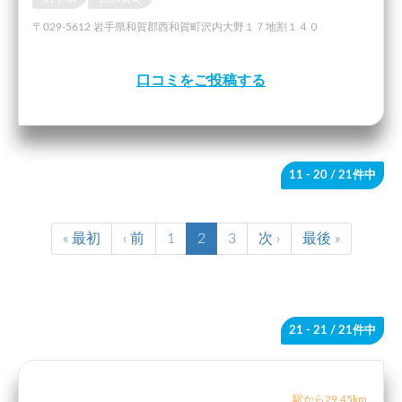
〒029-5612 岩手県和賀郡西和賀町沢内大野１７地割１４０
口コミをご投稿する
11 - 20
/ 21件中
« 最初
‹ 前
1
2
3
次 ›
最後 »
21 - 21
/ 21件中
駅から29.45km