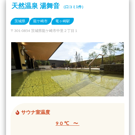
天然温泉 湯舞音
（口コミ1件）
茨城県
龍ケ崎市
竜ヶ崎駅
〒301-0854 茨城県龍ケ崎市中里２丁目１
サウナ室温度
90℃ 〜