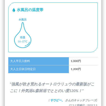
水風呂の温度帯
大人平日入館料
1,000円
大人土日休日特定日
1,200円
”強風が吹き荒れるオートロウリュウの最新版がこ
こに！外気浴&森林浴でととのい度120%！”
(
サウビー。
さんのキャッチフレーズ)
口コミ投稿日：2019.5.3