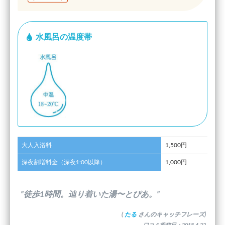
水風呂の温度帯
大人入浴料
1,500円
深夜割増料金（深夜1:00以降）
1,000円
”徒歩1時間。辿り着いた湯〜とぴあ。”
(
たる
さんのキャッチフレーズ)