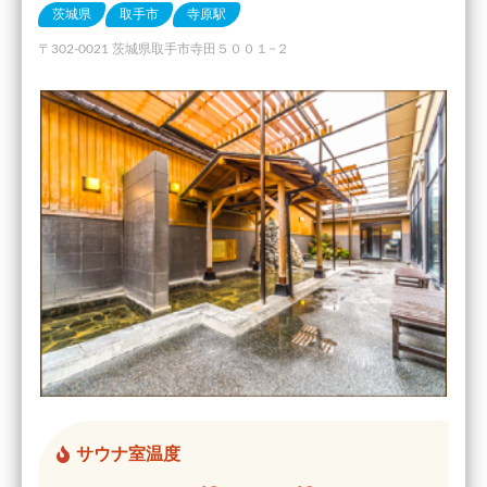
茨城県
取手市
寺原駅
〒302-0021 茨城県取手市寺田５００１−２
サウナ室温度