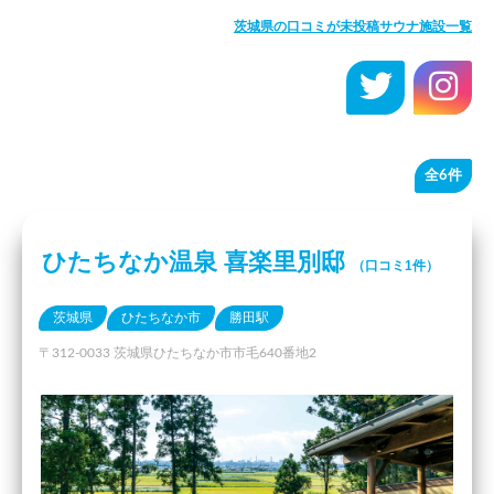
茨城県の口コミが未投稿サウナ施設一覧
全6件
ひたちなか温泉 喜楽里別邸
（口コミ1件）
茨城県
ひたちなか市
勝田駅
〒312-0033 茨城県ひたちなか市市毛640番地2