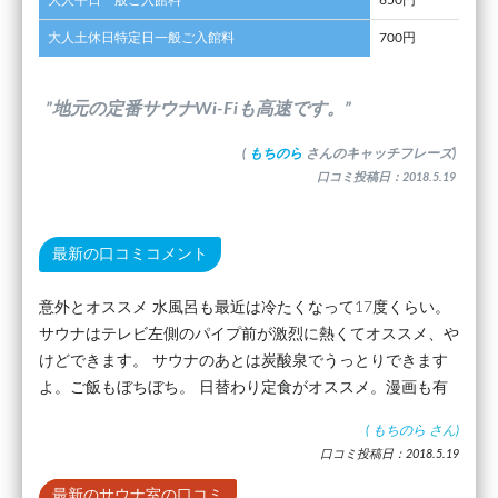
大人平日一般ご入館料
650円
大人土休日特定日一般ご入館料
700円
”地元の定番サウナWi-Fiも高速です。”
(
もちのら
さんのキャッチフレーズ)
口コミ投稿日：2018.5.19
最新の口コミコメント
意外とオススメ 水風呂も最近は冷たくなって17度くらい。
サウナはテレビ左側のパイプ前が激烈に熱くてオススメ、や
けどできます。 サウナのあとは炭酸泉でうっとりできます
よ。ご飯もぼちぼち。 日替わり定食がオススメ。漫画も有
(
もちのら
さん)
口コミ投稿日：2018.5.19
最新のサウナ室の口コミ