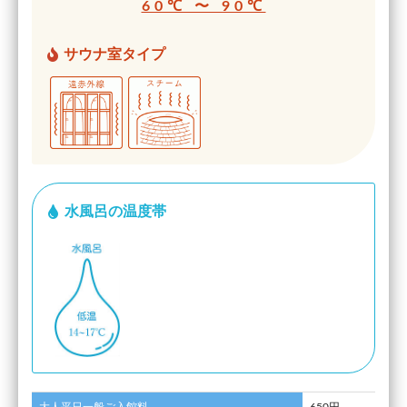
60℃ 〜 90℃
サウナ室タイプ
水風呂の温度帯