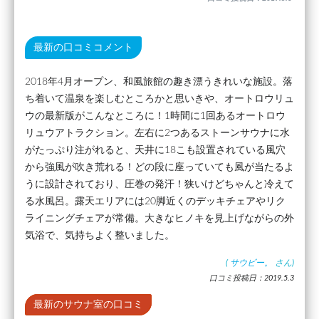
最新の口コミコメント
2018年4月オープン、和風旅館の趣き漂うきれいな施設。落
ち着いて温泉を楽しむところかと思いきや、オートロウリュ
ウの最新版がこんなところに！1時間に1回あるオートロウ
リュウアトラクション。左右に2つあるストーンサウナに水
がたっぷり注がれると、天井に18こも設置されている風穴
から強風が吹き荒れる！どの段に座っていても風が当たるよ
うに設計されており、圧巻の発汗！狭いけどちゃんと冷えて
る水風呂。露天エリアには20脚近くのデッキチェアやリク
ライニングチェアが常備。大きなヒノキを見上げながらの外
気浴で、気持ちよく整いました。
(
サウビー。
さん)
口コミ投稿日：2019.5.3
最新のサウナ室の口コミ