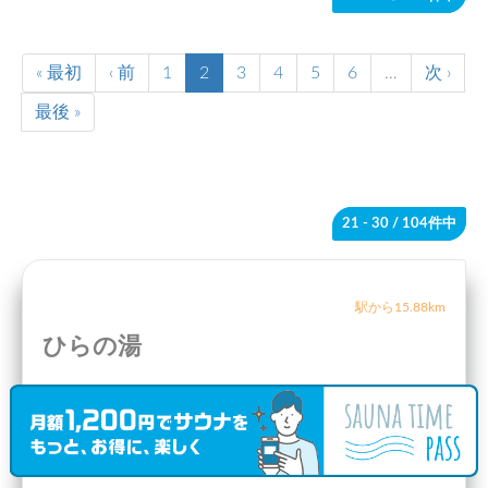
« 最初
‹ 前
1
2
3
4
5
6
…
次 ›
最後 »
21 - 30
/ 104件中
駅から15.88km
ひらの湯
兵庫県
川西市
〒666-0155 兵庫県川西市西畦野南山南山２