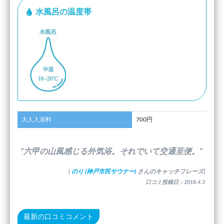
水風呂の温度帯
大人入浴料
700円
”六甲の山風感じる外気浴。それでいて交通至便。”
(
のり (神戸市民サウナー)
さんのキャッチフレーズ)
口コミ投稿日：2018.4.3
最新の口コミコメント