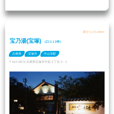
駅から15.64km
宝乃湯(宝塚)
（口コミ2件）
兵庫県
宝塚市
中山寺駅
〒665-0874 兵庫県宝塚市中筋３丁目３−１