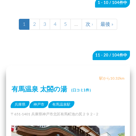
1 - 10
/ 104件中
1
2
3
4
5
…
次 ›
最後 »
11 - 20
/ 104件中
駅から10.32km
有馬温泉 太閤の湯
（口コミ1件）
兵庫県
神戸市
有馬温泉駅
〒651-1401 兵庫県神戸市北区有馬町池の尻２９２−２