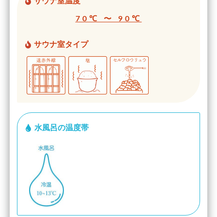
サウナ室温度
70℃ 〜 90℃
サウナ室タイプ
水風呂の温度帯