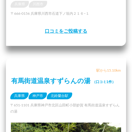
兵庫県
川西市
〒666-0156 兵庫県川西市石道下ノ垣内２１６−１
口コミをご投稿する
駅から15.10km
有馬街道温泉すずらんの湯
（口コミ1件）
兵庫県
神戸市
北鈴蘭台駅
〒651-1101 兵庫県神戸市北区山田町小部妙賀 有馬街道温泉すずらん
の湯