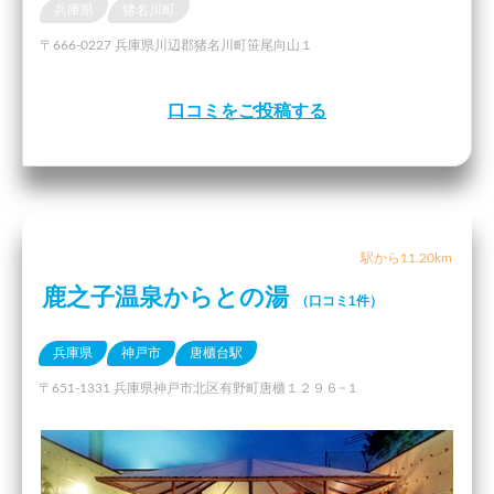
兵庫県
猪名川町
〒666-0227 兵庫県川辺郡猪名川町笹尾向山１
口コミをご投稿する
駅から11.20km
鹿之子温泉からとの湯
（口コミ1件）
兵庫県
神戸市
唐櫃台駅
〒651-1331 兵庫県神戸市北区有野町唐櫃１２９６−１