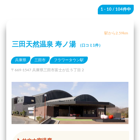
1 - 10
/ 104件中
駅から2.59km
三田天然温泉 寿ノ湯
（口コミ1件）
兵庫県
三田市
フラワータウン駅
〒669-1547 兵庫県三田市富士が丘５丁目２