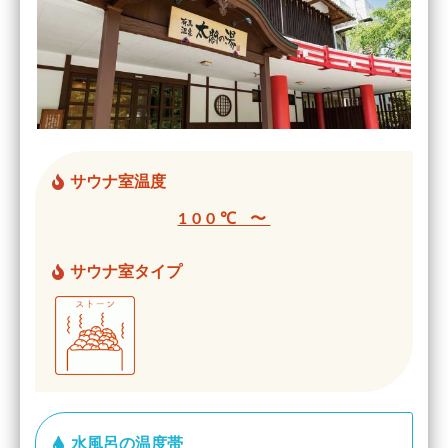
サウナ室温度
100℃ 〜
サウナ室タイプ
水風呂の温度帯