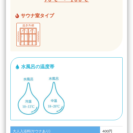
サウナ室タイプ
水風呂の温度帯
大人入浴料(サウナあり)
400円