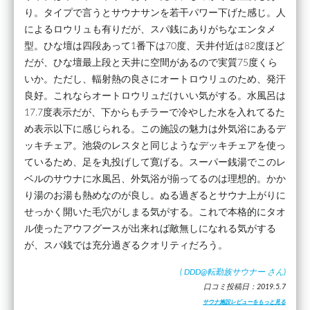
り。タイプで言うとサウナサンを若干パワー下げた感じ。人
によるロウリュも有りだが、スパ銭にありがちなエンタメ
型。ひな壇は四段あって1番下は70度、天井付近は82度ほど
だが、ひな壇最上段と天井に空間があるので実質75度くら
いか。ただし、輻射熱の良さにオートロウリュのため、発汗
良好。これならオートロウリュだけいい気がする。水風呂は
17.7度表示だが、下からもチラーで冷やした水を入れてるた
め表示以下に感じられる。この施設の魅力は外気浴にあるデ
ッキチェア。池袋のレスタと同じようなデッキチェアを使っ
ているため、足を丸投げして寛げる。スーパー銭湯でこのレ
ベルのサウナに水風呂、外気浴が揃ってるのは理想的。かか
り湯のお湯も熱めなのが良し。ぬる過ぎるとサウナ上がりに
せっかく開いた毛穴がしまる気がする。これで本格的にタオ
ル使ったアウフグースが出来れば敵無しになれる気がする
が、スパ銭では充分過ぎるクオリティだろう。
(
DDD@転勤族サウナー
さん)
口コミ投稿日：2019.5.7
サウナ施設レビューをもっと見る