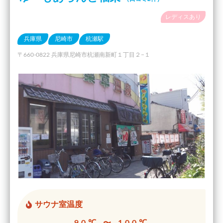
レディスあり
兵庫県
尼崎市
杭瀬駅
〒660-0822 兵庫県尼崎市杭瀬南新町１丁目２−１
サウナ室温度
90℃ 〜 100℃