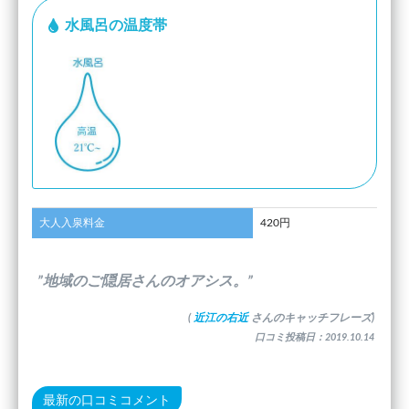
水風呂の温度帯
大人入泉料金
420円
”地域のご隠居さんのオアシス。”
(
近江の右近
さんのキャッチフレーズ)
口コミ投稿日：2019.10.14
最新の口コミコメント