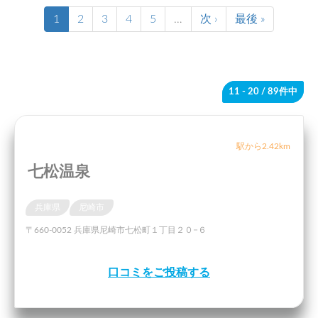
1
2
3
4
5
…
次 ›
最後 »
11 - 20
/ 89件中
駅から2.42km
七松温泉
兵庫県
尼崎市
〒660-0052 兵庫県尼崎市七松町１丁目２０−６
口コミをご投稿する