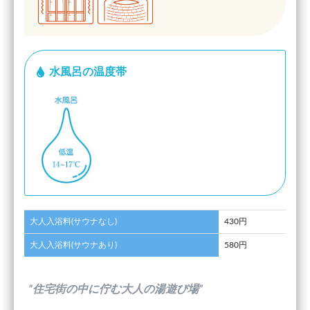
水風呂の温度帯
大人入浴料(サウナなし)
430円
大人入浴料(サウナあり)
580円
”住宅街の中に佇む大人の湯遊び場”