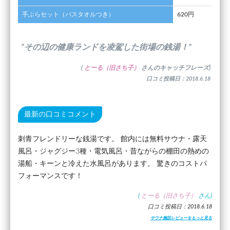
手ぶらセット（バスタオルつき）
620円
”その辺の健康ランドを凌駕した街場の銭湯！”
(
とーる（旧さち子）
さんのキャッチフレーズ)
口コミ投稿日：2018.6.18
最新の口コミコメント
刺青フレンドリーな銭湯です。 館内には無料サウナ・露天
風呂・ジャグジー3種・電気風呂・昔ながらの棚田の熱めの
湯船・キーンと冷えた水風呂があります。 驚きのコストパ
フォーマンスです！
(
とーる（旧さち子）
さん)
口コミ投稿日：2018.6.18
サウナ施設レビューをもっと見る