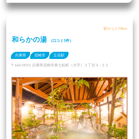
駅から1.78km
和らかの湯
（口コミ3件）
兵庫県
尼崎市
立花駅
〒660-0051 兵庫県尼崎市東七松町（大字）２丁目４−３２