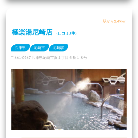
駅から2.49km
極楽湯尼崎店
（口コミ3件）
兵庫県
尼崎市
尼崎駅
〒661-0967 兵庫県尼崎市浜１丁目６番１８号