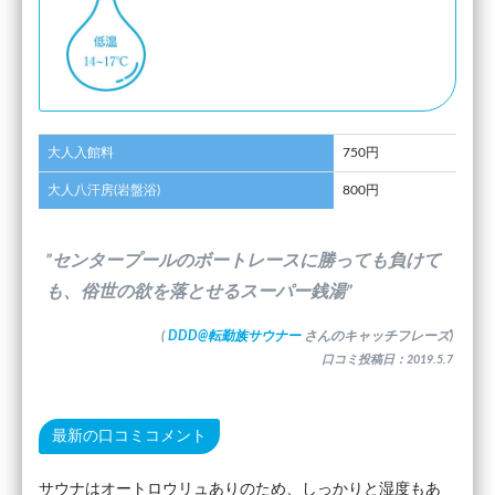
大人入館料
750円
大人八汗房(岩盤浴)
800円
”センタープールのボートレースに勝っても負けて
も、俗世の欲を落とせるスーパー銭湯”
(
DDD@転勤族サウナー
さんのキャッチフレーズ)
口コミ投稿日：2019.5.7
最新の口コミコメント
サウナはオートロウリュありのため、しっかりと湿度もあ