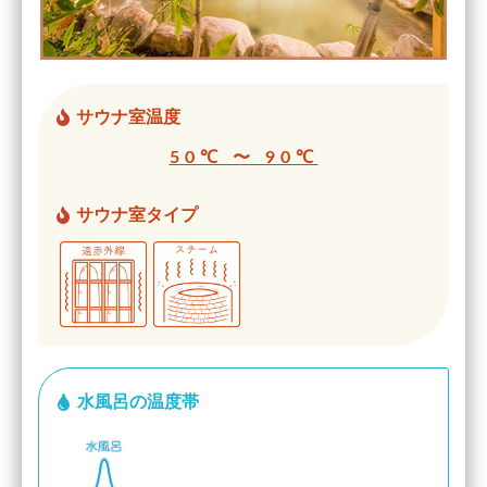
サウナ室温度
50℃ 〜 90℃
サウナ室タイプ
水風呂の温度帯