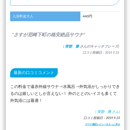
入浴料金大人
440円
”さすが尼崎下町の格安絶品サウナ”
(
実曽 勝
さんのキャッチフレーズ)
口コミ投稿日：2019.9.23
最新の口コミコメント
この料金で遠赤外線サウナ→水風呂→外気浴がしっかりでき
るのは嬉しいとしか言えない！ 外のととのいイスも多くて
外気浴には最適！
(
実曽 勝
さん)
口コミ投稿日：2019.9.23
サウナ施設レビューをもっと見る