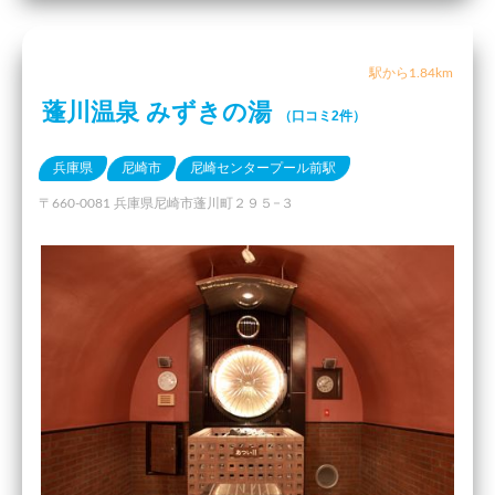
駅から1.84km
蓬川温泉 みずきの湯
（口コミ2件）
兵庫県
尼崎市
尼崎センタープール前駅
〒660-0081 兵庫県尼崎市蓬川町２９５−３