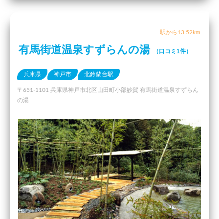
駅から13.52km
有馬街道温泉すずらんの湯
（口コミ1件）
兵庫県
神戸市
北鈴蘭台駅
〒651-1101 兵庫県神戸市北区山田町小部妙賀 有馬街道温泉すずらん
の湯