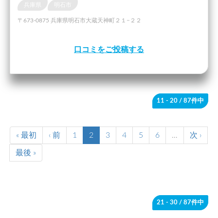
兵庫県
明石市
〒673-0875 兵庫県明石市大蔵天神町２１−２２
口コミをご投稿する
11 - 20
/ 87件中
« 最初
‹ 前
1
2
3
4
5
6
…
次 ›
最後 »
21 - 30
/ 87件中