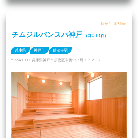
駅から15.75km
チムジルバンスパ神戸
（口コミ1件）
兵庫県
神戸市
妙法寺駅
〒654-0111 兵庫県神戸市須磨区車奥中ノ尾７７２−６