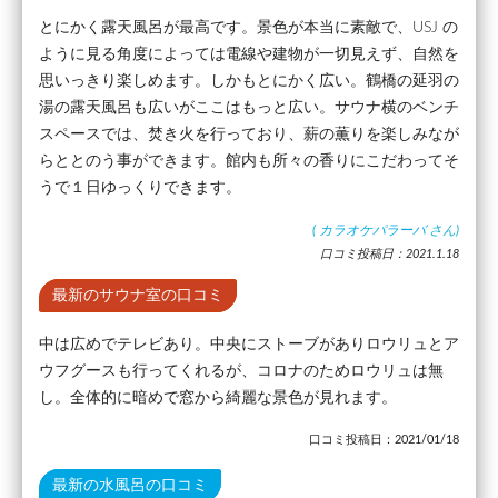
とにかく露天風呂が最高です。景色が本当に素敵で、USJ の
ように見る角度によっては電線や建物が一切見えず、自然を
思いっきり楽しめます。しかもとにかく広い。鶴橋の延羽の
湯の露天風呂も広いがここはもっと広い。サウナ横のベンチ
スペースでは、焚き火を行っており、薪の薫りを楽しみなが
らととのう事ができます。館内も所々の香りにこだわってそ
うで１日ゆっくりできます。
(
カラオケパラーバ
さん)
口コミ投稿日：2021.1.18
最新のサウナ室の口コミ
中は広めでテレビあり。中央にストーブがありロウリュとア
ウフグースも行ってくれるが、コロナのためロウリュは無
し。全体的に暗めで窓から綺麗な景色が見れます。
口コミ投稿日：2021/01/18
最新の水風呂の口コミ