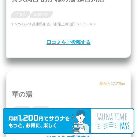
兵庫県
加古川市
〒675-0023 兵庫県加古川市尾上町池田６３５−４８
口コミをご投稿する
駅から17.77km
華の湯
兵庫県
神戸市
〒654-0121 兵庫県神戸市須磨区妙法寺薮中ノ中1248-14