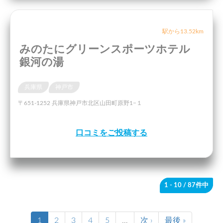
駅から13.52km
みのたにグリーンスポーツホテル
銀河の湯
兵庫県
神戸市
〒651-1252 兵庫県神戸市北区山田町原野1−１
口コミをご投稿する
1 - 10
/ 87件中
1
2
3
4
5
…
次 ›
最後 »