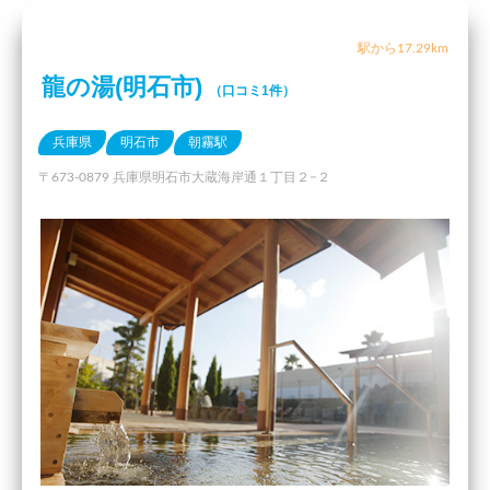
駅から17.29km
龍の湯(明石市)
（口コミ1件）
兵庫県
明石市
朝霧駅
〒673-0879 兵庫県明石市大蔵海岸通１丁目２−２