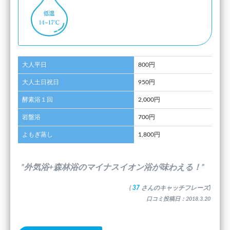
大人平日
800円
大人土日祝日
950円
酵素浴１回
2,000円
岩盤浴
700円
よもぎ蒸し
1,800円
”外気浴+森林浴のマイナスイオン浴が味わえる！”
(
37
さんのキャッチフレーズ)
口コミ投稿日：2018.3.20