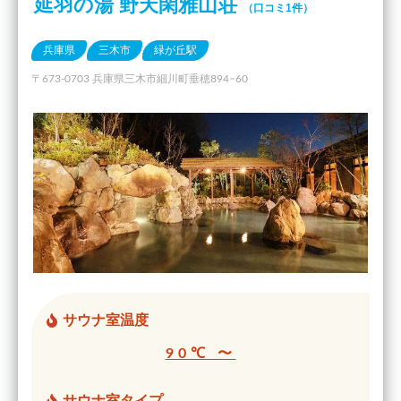
延羽の湯 野天閑雅山荘
（口コミ1件）
兵庫県
三木市
緑が丘駅
〒673-0703 兵庫県三木市細川町垂穂894−60
サウナ室温度
90℃ 〜
サウナ室タイプ