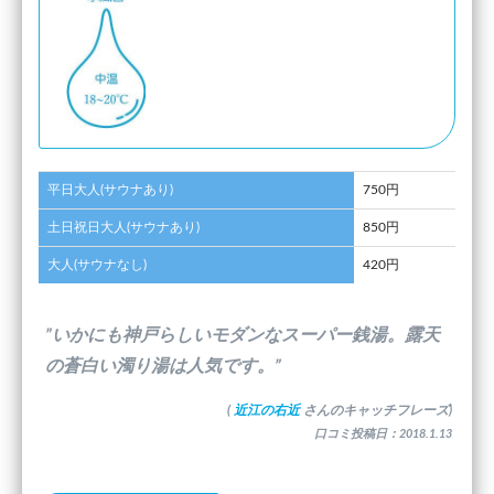
平日大人(サウナあり)
750円
土日祝日大人(サウナあり)
850円
大人(サウナなし)
420円
”いかにも神戸らしいモダンなスーパー銭湯。露天
の蒼白い濁り湯は人気です。”
(
近江の右近
さんのキャッチフレーズ)
口コミ投稿日：2018.1.13