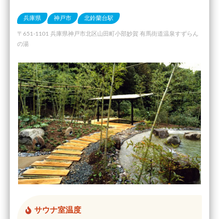
兵庫県
神戸市
北鈴蘭台駅
〒651-1101 兵庫県神戸市北区山田町小部妙賀 有馬街道温泉すずらん
の湯
サウナ室温度