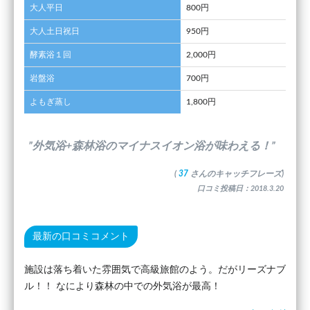
大人平日
800円
大人土日祝日
950円
酵素浴１回
2,000円
岩盤浴
700円
よもぎ蒸し
1,800円
”外気浴+森林浴のマイナスイオン浴が味わえる！”
(
37
さんのキャッチフレーズ)
口コミ投稿日：2018.3.20
最新の口コミコメント
施設は落ち着いた雰囲気で高級旅館のよう。だがリーズナブ
ル！！ なにより森林の中での外気浴が最高！