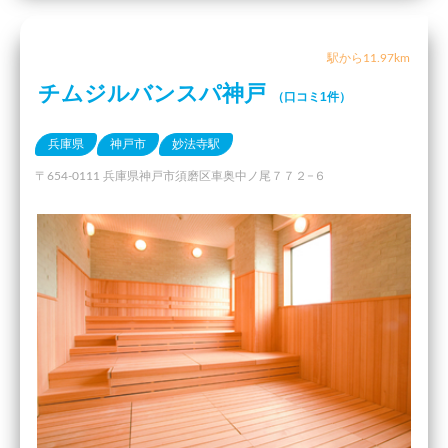
駅から11.97km
チムジルバンスパ神戸
（口コミ1件）
兵庫県
神戸市
妙法寺駅
〒654-0111 兵庫県神戸市須磨区車奥中ノ尾７７２−６