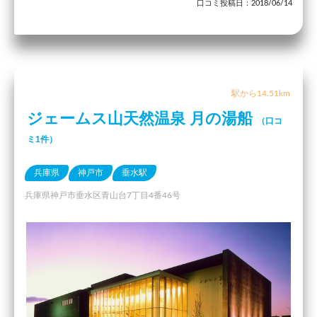
口コミ投稿日：2018/06/14
駅から14.51km
ジェームス山天然温泉 月の湯船
（口コ
ミ1件）
兵庫県
神戸市
垂水駅
兵庫県神戸市垂水区青山台7丁目4番46号