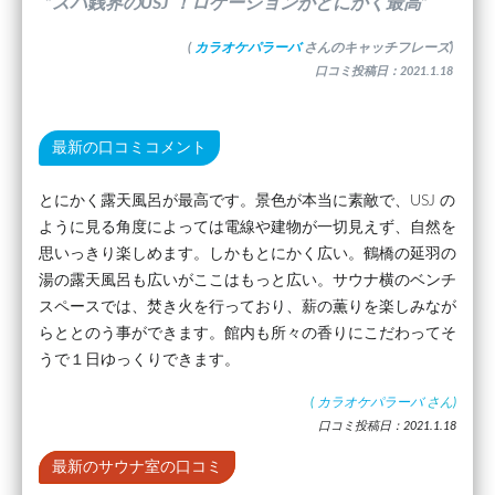
”スパ銭界のUSJ ！ロケーションがとにかく最高”
(
カラオケパラーバ
さんのキャッチフレーズ)
口コミ投稿日：2021.1.18
最新の口コミコメント
とにかく露天風呂が最高です。景色が本当に素敵で、USJ の
ように見る角度によっては電線や建物が一切見えず、自然を
思いっきり楽しめます。しかもとにかく広い。鶴橋の延羽の
湯の露天風呂も広いがここはもっと広い。サウナ横のベンチ
スペースでは、焚き火を行っており、薪の薫りを楽しみなが
らととのう事ができます。館内も所々の香りにこだわってそ
うで１日ゆっくりできます。
(
カラオケパラーバ
さん)
口コミ投稿日：2021.1.18
最新のサウナ室の口コミ