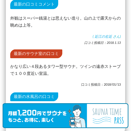
最新の口コミコメント
外観はスーパー銭湯とは思えない造り。山の上で露天からの
眺めは上等。
(
近江の右近
さん)
口コミ投稿日：2018.1.13
最新のサウナ室の口コミ
かなり広い４段あるタワー型サウナ。ツインの遠赤ストーブ
で１００度近い室温。
口コミ投稿日：2018/01/13
最新の水風呂の口コミ
９０センチの深さで中くらいの大きさ。
口コミ投稿日：2018/01/14