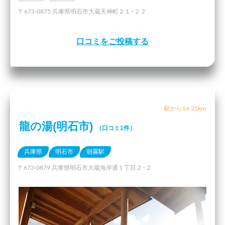
〒673-0875 兵庫県明石市大蔵天神町２１−２２
口コミをご投稿する
駅から14.21km
龍の湯(明石市)
（口コミ1件）
兵庫県
明石市
朝霧駅
〒673-0879 兵庫県明石市大蔵海岸通１丁目２−２