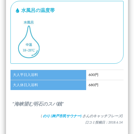
水風呂の温度帯
大人平日入浴料
600円
大人休日入浴料
680円
”海峡望む明石のスパ銭”
(
のり (神戸市民サウナー)
さんのキャッチフレーズ)
口コミ投稿日：2018.6.14