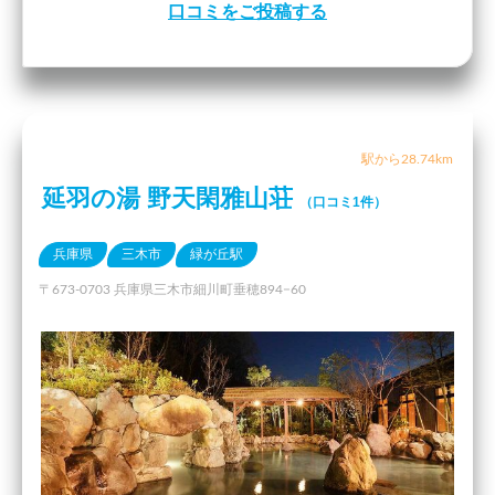
口コミをご投稿する
駅から28.74km
延羽の湯 野天閑雅山荘
（口コミ1件）
兵庫県
三木市
緑が丘駅
〒673-0703 兵庫県三木市細川町垂穂894−60