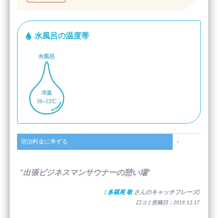
水風呂の温度帯
宿泊料金に準ずる
-
”出張ビジネスマンサウナーの憩い場”
(
多羅尾 敬
さんのキャッチフレーズ)
口コミ投稿日：2019.12.17