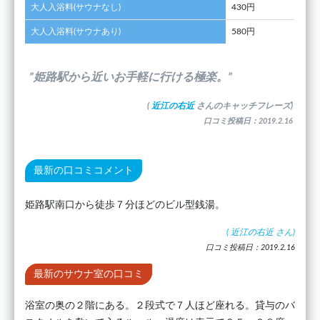
大人入浴料(サウナなし)
430円
大人入浴料(サウナあり)
580円
”姫路駅から近いお手軽に行ける極楽。”
(
近江の右近
さんのキャッチフレーズ)
口コミ投稿日：2019.2.16
最新の口コミコメント
姫路駅南口から徒歩７分ほどのビル型銭湯。
(
近江の右近
さん)
口コミ投稿日：2019.2.16
最新のサウナ室の口コミ
浴室の奥の２階にある。２段式で７人ほど座れる。貸与のバ