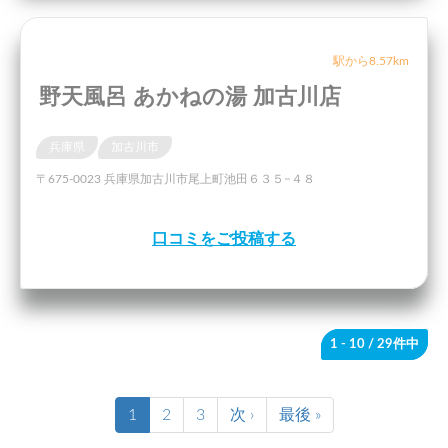
駅から8.57km
野天風呂 あかねの湯 加古川店
兵庫県
加古川市
〒675-0023 兵庫県加古川市尾上町池田６３５−４８
口コミをご投稿する
1 - 10
/ 29件中
1
2
3
次 ›
最後 »