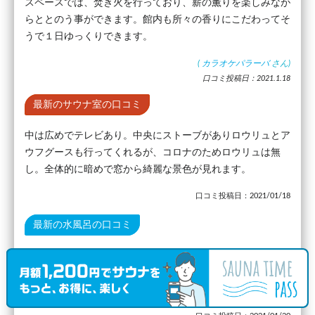
スペースでは、焚き火を行っており、薪の薫りを楽しみなが
らととのう事ができます。館内も所々の香りにこだわってそ
うで１日ゆっくりできます。
(
カラオケパラーバ
さん)
口コミ投稿日：2021.1.18
最新のサウナ室の口コミ
中は広めでテレビあり。中央にストーブがありロウリュとア
ウフグースも行ってくれるが、コロナのためロウリュは無
し。全体的に暗めで窓から綺麗な景色が見れます。
口コミ投稿日：2021/01/18
最新の水風呂の口コミ
広くて深い。水温は体感17~18℃ぐらいかなーと思うが、気
温が寒かったのでもう少し冷たく感じた。全体的に可もなく
不可もなく。