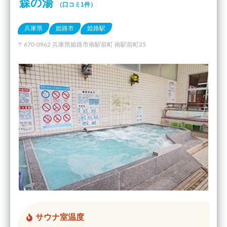
森の湯
（口コミ1件）
兵庫県
姫路市
姫路駅
〒670-0962 兵庫県姫路市南駅前町 南駅前町25
サウナ室温度