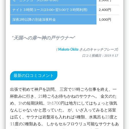
ナイト３時間コース(23:00~翌5:00で３時間利用)
2,400円
深夜2時以降の別途深夜料金
1,000円
”天国への扉〜神の戸サウナ〜”
(
Makoto Okita
さんのキャッチフレーズ)
口コミ投稿日：2019.9.17
最新の口コミコメント
出張で初めて神戸を訪問。 三宮で19時ごろ仕事を終え、一
杯飲みに行き、21時ごろお待ちかねのサウナへ。 金欠のた
め、1hの短期決戦。1h1700円は地方にしてはちょっと強気
なんじゃないかと思っていた。 が、いざ入ってみると浴室
は広く、サウナは岩盤浴も入れれば4種類、水風呂も23度と
11度の2種類ある。 しかもセルフロウリュ可能なサウナもあ