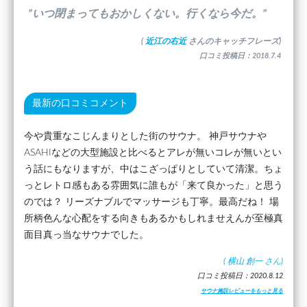
”いつ閉まってもおかしくない。行くなら今だ。”
(
近江の右近
さんのキャッチフレーズ)
口コミ投稿日：2018.7.4
最新の口コミコメント
今や貴重なこじんまりとした街のサウナ。 神戸サウナや
ASAHIなどの大型施設と比べるとアレが無いコレが無いとい
う話にもなりますが、中はこざっぱりとしていて清潔。ちょ
っとレトロ感もある雰囲気に誰もが「来て良かった」と思う
のでは？ リーズナブルでマッサージも丁寧。最高だね！ 場
所柄色んな心配をする向きもあるかもしれませえんが至極真
面目真っ当なサウナでした。
(
横山 創一
さん)
口コミ投稿日：2020.8.12
サウナ施設レビューをもっと見る