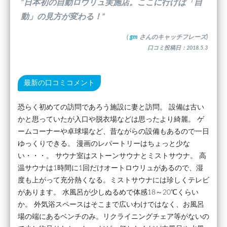
”日本初の自動ロウリュ実施店。ここに行けば「自
動」の見方が変わる！”
(
gm
さんのキャッチフレーズ)
口コミ投稿日：2018.5.3
最新の口コミコメント
恐らく初めての訪問であろう施設に妻と訪問。 設備は古い
かと思っていたが入口や脱衣場などは思ったより綺麗。 ゲ
ームコーナーや卓球場など、昔ながらの設備もあるので一日
ゆっくりできる。 漫画のレパートリーはちょっと少な
い・・・。 サウナ室はストーンサウナとミストサウナ。 高
温サウナは1時間に1回だけオートロウリュがあるので、湿
度も上がって充分熱くなる。ミストサウナには珍しくテレビ
があります。 水風呂が少しぬるめで体感18～20℃くらい
か。 外気浴スペースはそこまで広いわけではなく、お風呂
場の端にあるベンチのみ。リクライニングチェア等がないの