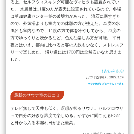
る上、セルフウィスキング可能なヴィヒタも設置されてい
た。 水風呂は11度の方が露天に設置されているので、冬場
は草加健康センター並の破壊力があった。 流石に寒すぎた
ので、外気浴よりも室内での休憩の方が整えた。23度の水
風呂も室内なので、11度の方で体を冷やしてから、23度の
方でゆっくりと浸かるなど、色んな楽しみ方が可能。 平日
夜とはいえ、都内に比べると客の人数も少なく、ストレスフ
リーで楽しめた。 帰り道には1700円は全然安いなと思えま
した。
(
おしみ
さん)
口コミ投稿日：2022.1.14
サウナ施設レビューをもっと見る
最新のサウナ室の口コミ
テレビ無しで天井も低く、瞑想が捗るサウナ。セルフロウリ
ュで自分の好きな温度で楽しめる。かすかに聞こえるBGM
と外から入る木漏れ日がまた最高。