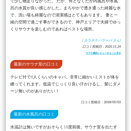
で少し物足りなかった。 だが、何となくだが内風呂や水風
呂の水質が良い感じがした。まろやかで透き通った綺麗な水
で、洗い場も綺麗なので清潔感はとてもあります。 妻と一
緒の空間で過ごす事ができるので、神戸エリアで夫婦でゆっ
くりサウナを楽しむのであればベストな場所。
(
カラオケパラーバ
さん)
口コミ投稿日：2020.11.24
サウナ施設レビューをもっと見る
最新のサウナ室の口コミ
テレビ付で8人くらいのキャパ。非常に細かいミストが体を
纏ってくれます。低温でじっくり良い汗かけるし、髪にダメ
ージ無いのがありがたい！
口コミ投稿日：2018/05/03
最新の水風呂の口コミ
水温計は無いですがおそらく18度前後。サウナ室を出たす