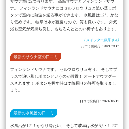
サウナ室は2つ有ります。 高温サウナとフィンランドサウ
ナ。 フィンランドサウナにはセルフロウリュと追い蒸しボ
タンで室内に熱波を送る事ができます。 水風呂は12°、かな
り低めです。 岐阜は水が豊富なので、質も良いです。 外気
浴も空気が気持ち良し、もちろんととのい椅子もあります。
(
スイッター店長
さん)
口コミ投稿日：2021.10.11
最新のサウナ室の口コミ
フィンランドサウナです。 セルフロウリュ有り、 そしてプ
ラスで追い蒸しボタンというのが設置！ オートアウフグー
スされます！ ボタンを押す時は勿論周りの許可を取りまし
ょう。
口コミ投稿日：2021/10/11
最新の水風呂の口コミ
水風呂が12°！かなり冷たい、 そして岐阜は水が良い！ 20°