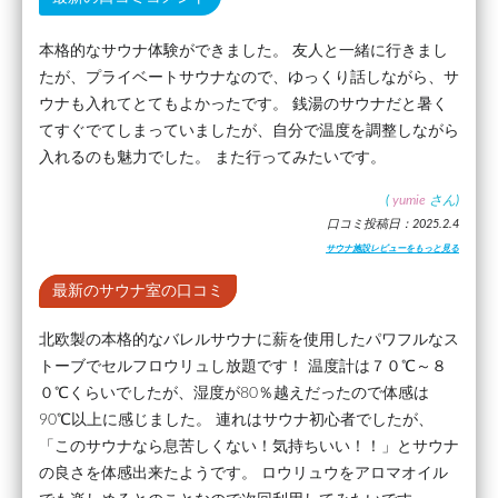
本格的なサウナ体験ができました。 友人と一緒に行きまし
たが、プライベートサウナなので、ゆっくり話しながら、サ
ウナも入れてとてもよかったです。 銭湯のサウナだと暑く
てすぐでてしまっていましたが、自分で温度を調整しながら
入れるのも魅力でした。 また行ってみたいです。
(
yumie
さん)
口コミ投稿日：2025.2.4
サウナ施設レビューをもっと見る
最新のサウナ室の口コミ
北欧製の本格的なバレルサウナに薪を使用したパワフルなス
トーブでセルフロウリュし放題です！ 温度計は７０℃～８
０℃くらいでしたが、湿度が80％越えだったので体感は
90℃以上に感じました。 連れはサウナ初心者でしたが、
「このサウナなら息苦しくない！気持ちいい！！」とサウナ
の良さを体感出来たようです。 ロウリュウをアロマオイル