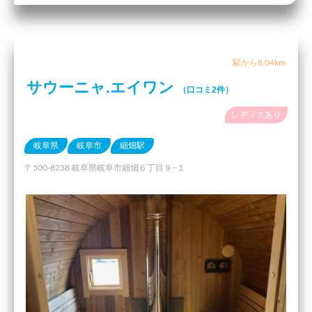
駅から8.04km
サウーニャ.エイワン
（口コミ2件）
レディスあり
岐阜県
岐阜市
細畑駅
〒500-8238 岐阜県岐阜市細畑６丁目９−１