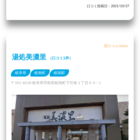
口コミ投稿日：2021/10/27
駅から6.06km
湯処美濃里
（口コミ1件）
岐阜県
岐南町
岐南駅
〒501-6018 岐阜県羽島郡岐南町下印食２丁目６０−１