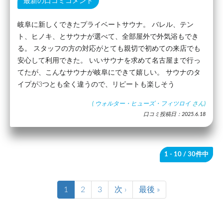
最新の口コミコメント
岐阜に新しくできたプライベートサウナ。 バレル、テン
ト、ヒノキ、とサウナが選べて、全部屋外で外気浴もでき
る。 スタッフの方の対応がとても親切で初めての来店でも
安心して利用できた。 いいサウナを求めて名古屋まで行っ
てたが、こんなサウナが岐阜にできて嬉しい。 サウナのタ
イプが3つとも全く違うので、リピートも楽しそう
(
ウォルター・ヒューズ・フィツロイ
さん)
口コミ投稿日：2025.6.18
1 - 10
/ 30件中
1
2
3
次 ›
最後 »