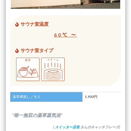
サウナ室温度
60℃ 〜
サウナ室タイプ
薬草樽蒸し／大人
1,900円
”唯一無双の薬草蒸気浴”
(
スイッター店長
さんのキャッチフレーズ)