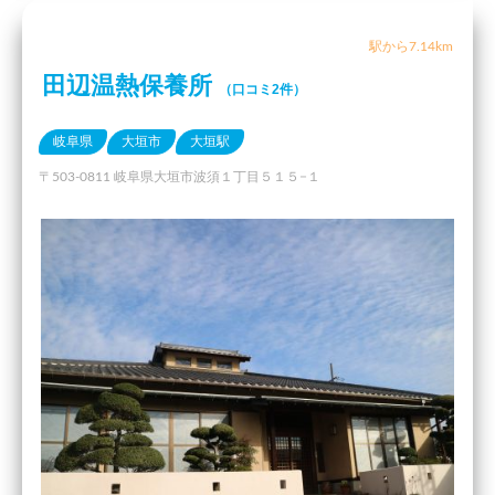
駅から7.14km
田辺温熱保養所
（口コミ2件）
岐阜県
大垣市
大垣駅
〒503-0811 岐阜県大垣市波須１丁目５１５−１