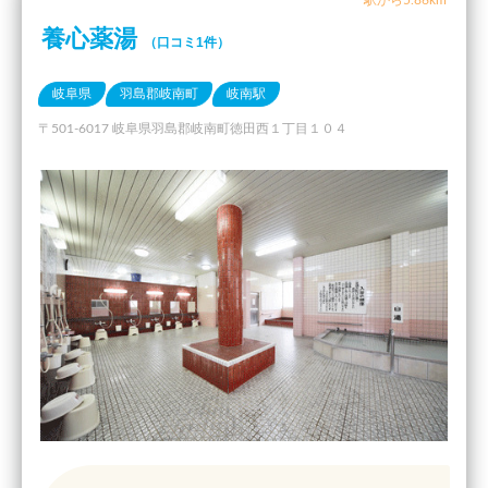
養心薬湯
（口コミ1件）
岐阜県
羽島郡岐南町
岐南駅
〒501-6017 岐阜県羽島郡岐南町徳田西１丁目１０４