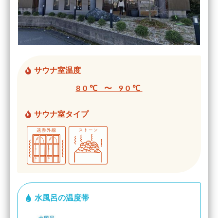
サウナ室温度
80℃ 〜 90℃
サウナ室タイプ
水風呂の温度帯