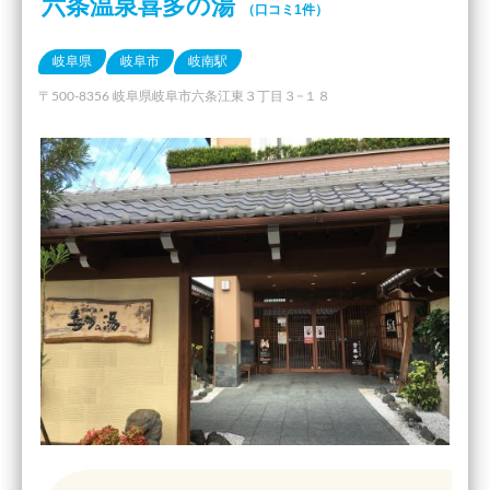
六条温泉喜多の湯
（口コミ1件）
岐阜県
岐阜市
岐南駅
〒500-8356 岐阜県岐阜市六条江東３丁目３−１８