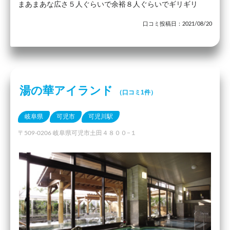
まあまあな広さ５人ぐらいで余裕８人ぐらいでギリギリ
口コミ投稿日：2021/08/20
湯の華アイランド
（口コミ1件）
岐阜県
可児市
可児川駅
〒509-0206 岐阜県可児市土田４８００−１