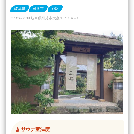
岐阜県
可児市
姫駅
〒509-0238 岐阜県可児市大森１７４８−１
サウナ室温度