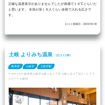
正確な温度表示がありませんでしたが体感で１６℃ぐらいだ
と思います。 水深が深く８人ぐらい余裕で入れる広さで
す。
口コミ投稿日：2023/05/30
土岐 よりみち温泉
（口コミ1件）
岐阜県
土岐市
土岐市駅
〒509-5127 岐阜県土岐市土岐ヶ丘４丁目 土岐ヶ丘４丁目５−３ テラ
スゲート土岐内