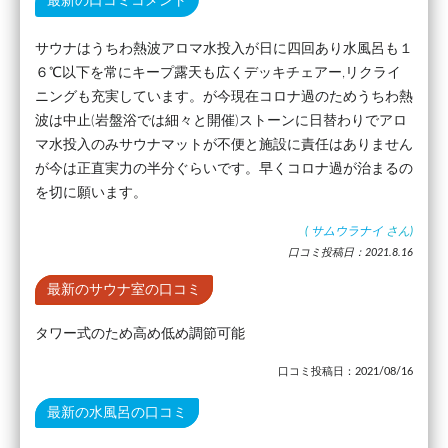
最新の口コミコメント
サウナはうちわ熱波アロマ水投入が日に四回あり水風呂も１
６℃以下を常にキープ露天も広くデッキチェアー,リクライ
ニングも充実しています。が今現在コロナ過のためうちわ熱
波は中止(岩盤浴では細々と開催)ストーンに日替わりでアロ
マ水投入のみサウナマットが不便と施設に責任はありません
が今は正直実力の半分ぐらいです。早くコロナ過が治まるの
を切に願います。
(
サムウラナイ
さん)
口コミ投稿日：2021.8.16
最新のサウナ室の口コミ
タワー式のため高め低め調節可能
口コミ投稿日：2021/08/16
最新の水風呂の口コミ