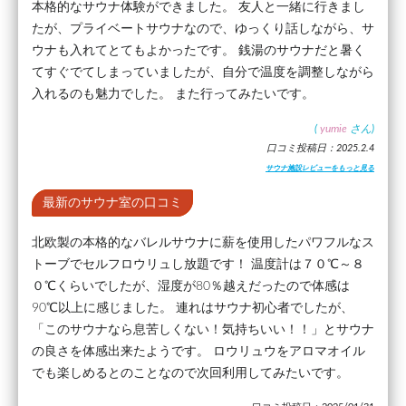
本格的なサウナ体験ができました。 友人と一緒に行きまし
たが、プライベートサウナなので、ゆっくり話しながら、サ
ウナも入れてとてもよかったです。 銭湯のサウナだと暑く
てすぐでてしまっていましたが、自分で温度を調整しながら
入れるのも魅力でした。 また行ってみたいです。
(
yumie
さん)
口コミ投稿日：2025.2.4
サウナ施設レビューをもっと見る
最新のサウナ室の口コミ
北欧製の本格的なバレルサウナに薪を使用したパワフルなス
トーブでセルフロウリュし放題です！ 温度計は７０℃～８
０℃くらいでしたが、湿度が80％越えだったので体感は
90℃以上に感じました。 連れはサウナ初心者でしたが、
「このサウナなら息苦しくない！気持ちいい！！」とサウナ
の良さを体感出来たようです。 ロウリュウをアロマオイル
でも楽しめるとのことなので次回利用してみたいです。