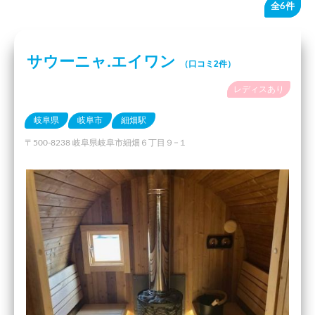
全6件
サウーニャ.エイワン
（口コミ2件）
レディスあり
岐阜県
岐阜市
細畑駅
〒500-8238 岐阜県岐阜市細畑６丁目９−１