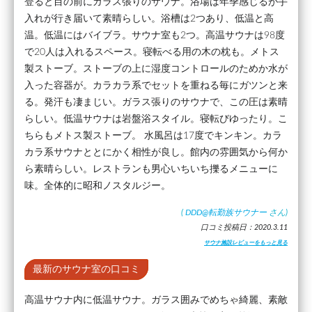
登ると目の前にガラス張りのサウナ。浴場は年季感じるが手
入れが行き届いて素晴らしい。浴槽は2つあり、低温と高
温。低温にはバイブラ。サウナ室も2つ。高温サウナは98度
で20人は入れるスペース。寝転べる用の木の枕も。メトス
製ストーブ。ストーブの上に湿度コントロールのためか水が
入った容器が。カラカラ系でセットを重ねる毎にガツンと来
る。発汗も凄まじい。ガラス張りのサウナで、この圧は素晴
らしい。低温サウナは岩盤浴スタイル。寝転びゆったり。こ
ちらもメトス製ストーブ。 水風呂は17度でキンキン。カラ
カラ系サウナととにかく相性が良し。館内の雰囲気から何か
ら素晴らしい。レストランも男心いちいち擽るメニューに
味。全体的に昭和ノスタルジー。
(
DDD@転勤族サウナー
さん)
口コミ投稿日：2020.3.11
サウナ施設レビューをもっと見る
最新のサウナ室の口コミ
高温サウナ内に低温サウナ。ガラス囲みでめちゃ綺麗、素敵