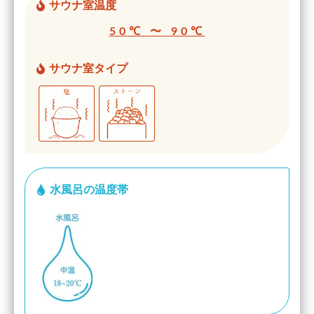
サウナ室温度
50℃ 〜 90℃
サウナ室タイプ
水風呂の温度帯