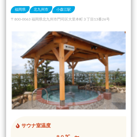
福岡県
北九州市
小森江駅
〒800-0063 福岡県北九州市門司区大里本町３丁目13番26号
サウナ室温度
90℃ 〜