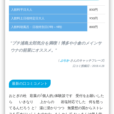
入館料平日大人
850円
入館料土日祝特定日大人
950円
入館料朝風呂・日祝特別日(7時～9時)
800円
”プチ浦島太郎気分を満喫！博多や小倉のメインサ
ウナの前菜にオススメ。”
(
ぷりか
さんのキャッチフレーズ)
口コミ投稿日：2018.4.28
最新の口コミコメント
おとぎの杜 彩葉の｢個人的｣体験談です 受付をお願いした
ら いきなり 上からの 岩塩対応でした 何を怒っ
てるんだろう と? 湯に浸かりつつ 無愛想の国からストレ