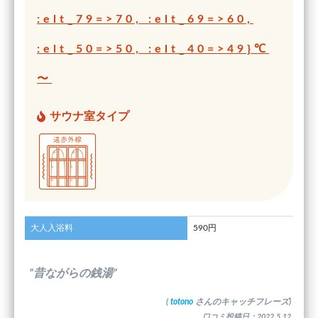
:elt_79=>70, :elt_69=>60,
:elt_50=>50, :elt_40=>49}℃
〜
サウナ室タイプ
大人入浴料
590円
”昔ながらの銭湯”
(
totono
さんのキャッチフレーズ)
口コミ投稿日：2022.5.12