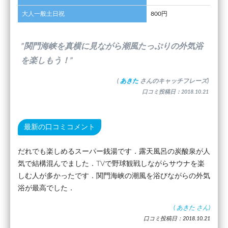
大人一般土日祝
800円
”関門海峡を真横に見ながら潮風たっぷりの外気浴
を楽しもう！”
(
あきた
さんのキャッチフレーズ)
口コミ投稿日：2018.10.21
最新の口コミコメント
だれでも楽しめるスーパー銭湯です．露天風呂の炭酸泉が人
気で結構混んでました．TVで野球観戦しながらサウナを楽
しむ人が多かったです．関門海峡の潮風を浴びながらの外気
浴が最高でした．
(
あきた
さん)
口コミ投稿日：2018.10.21