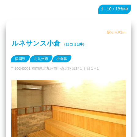
1 - 10
/ 19件中
駅から93m
ルネサンス小倉
（口コミ1件）
福岡県
北九州市
小倉駅
〒802-0001 福岡県北九州市小倉北区浅野１丁目１−１