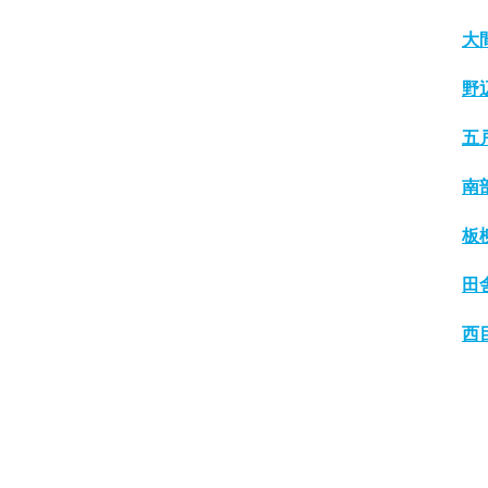
大
野
五
南
板
田
西