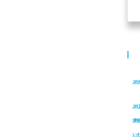
J
J
津
い