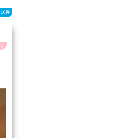
10件
あり