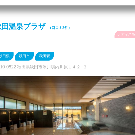
秋田温泉プラザ
（口コミ2件）
レディス
秋田県
秋田市
秋田駅
010-0822 秋田県秋田市添川境内川原１４２−３