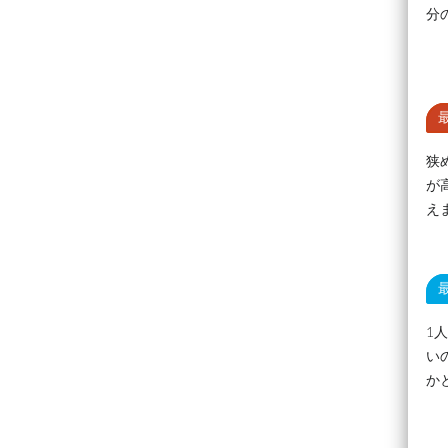
分
狭
が
え
1
い
か