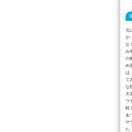
元
が
な
み
の
め
は
て
な
大
ウ
軽
あ
サ
た