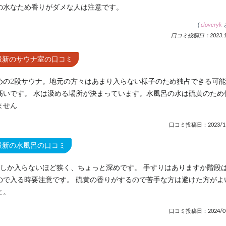
の水なため香りがダメな人は注意です。
(
cloveryk
口コミ投稿日：2023.11
最新のサウナ室の口コミ
めの2段サウナ。地元の方々はあまり入らない様子のため独占できる可
高いです。 水は汲める場所が決まっています。水風呂の水は硫黄のため
ません
口コミ投稿日：2023/11
最新の水風呂の口コミ
人しか入らないほど狭く、ちょっと深めです。 手すりはありますか階段
ので入る時要注意です。 硫黄の香りがするので苦手な方は避けた方がよ
と。
口コミ投稿日：2024/01