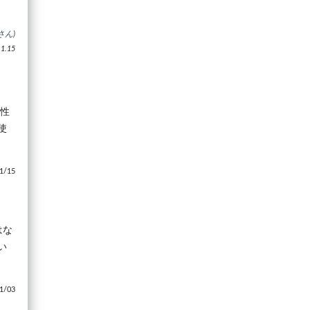
さん)
.15
能性
使
/15
はな
い
/03