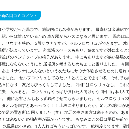
最新の口コミコメント
は小学校だった温泉で、施設内にも名残があります。 最寄駅は金浦駅で
、駅からは離れているため 車か駅からバスになると思います。 温泉は
く、サウナも狭め。 2段サウナですが、セルフロウリュができます。 水
場所が決まっています。 外気浴スペースもあり、狭めですが外に出ると
横並びのベンチタイプの椅子があります。 中にもありますが狭い浴場の
邪魔にならないようにと 居場所を考えるためちょっと困りました。 今回
、あまりサウナに入らないという友だちにサウナ体験させるために連れ
みました。 セルフロウリュしてみたい！とのことでまず1杯。 それでも
熱々になり、友だちびっくりしてました。 2回目はロウリュなし。 これ
丈夫、入れると。 ロウリュはやっぱり慣れた人向けかな 3回目は私1人
ナ。 他にお客さんもおらず独占させてもらいました。 セルフロウリュ2
くタオルを回すとあっっつう！！ 上段に座りましたが、足元の2段目が
つで足の置き所に 困りました（笑） 地元の奥さま方は来るものの、あ
ウナは来ないため独占率が高かったです。 ちなみにこの日は平日午前で
。 水風呂は小さめ、1人入ればもういっぱいです。 結構冷えてます、硫