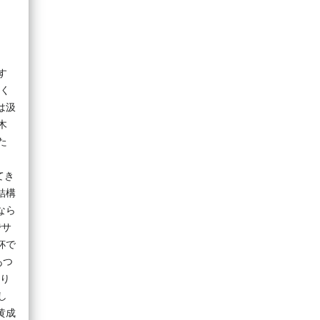
す
広く
は汲
木
た
てき
結構
なら
でサ
杯で
あつ
まり
し
黄成