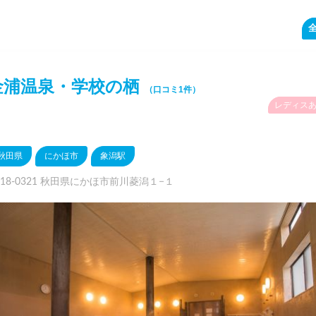
全
金浦温泉・学校の栖
（口コミ1件）
レディス
秋田県
にかほ市
象潟駅
018-0321 秋田県にかほ市前川菱潟１−１