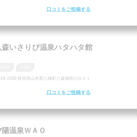
口コミをご投稿する
八森いさりび温泉ハタハタ館
秋田県
八峰町
018-2500 秋田県山本郡八峰町八森御所の台５１
口コミをご投稿する
夕陽温泉ＷＡＯ