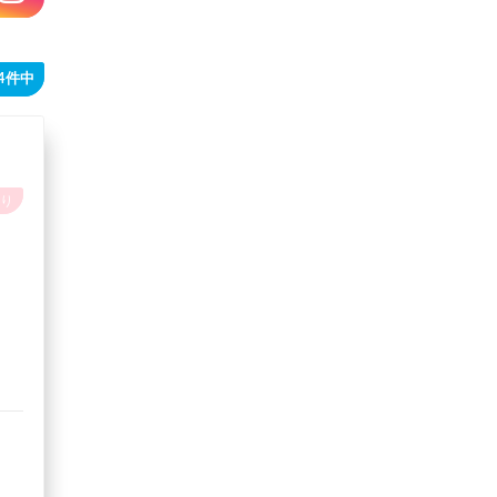
64件中
り