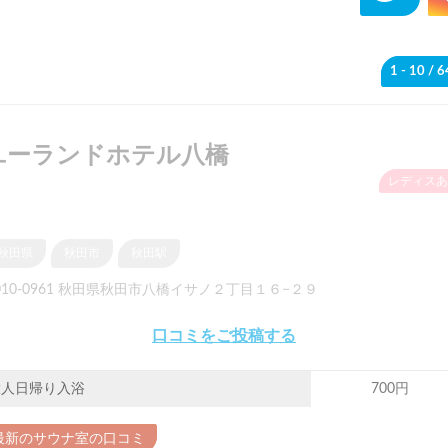
1 - 10
/ 
ユーランドホテル八橋
レディスあ
秋田県
秋田市
秋田駅
010-0961 秋田県秋田市八橋イサノ２丁目１６−２９
口コミをご投稿する
大人日帰り入浴
700円
最新のサウナ室の口コミ