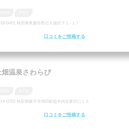
秋田県
男鹿市
010-0401 秋田県男鹿市野石大場沢下１−１７
口コミをご投稿する
上畑温泉さわらび
秋田県
横手市
019-0705 秋田県横手市増田町狙半内古家沢口１５
口コミをご投稿する