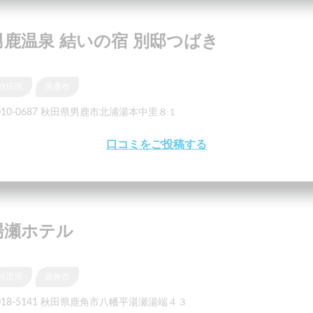
男鹿温泉 結いの宿 別邸つばき
秋田県
男鹿市
010-0687 秋田県男鹿市北浦湯本中里８１
口コミをご投稿する
湯瀬ホテル
秋田県
鹿角市
018-5141 秋田県鹿角市八幡平湯瀬湯端４３