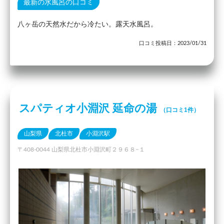
最新の水風呂の口コミ
八ヶ岳の天然水だから冷たい。露天水風呂。
口コミ投稿日：2023/01/31
スパティオ小淵沢 延命の湯
（口コミ1件）
山梨県
北杜市
小淵沢駅
〒408-0044 山梨県北杜市小淵沢町２９６８−１