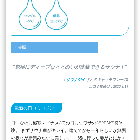
HP参照
-
”究極にディープなととのいが体験できるサウナ！”
(
サウナジイ
さんのキャッチフレーズ)
口コミ投稿日：2023.2.13
最新の口コミコメント
日中なのに極寒マイナス3℃の日にウワサの88PEAKS初体
験。 まずサウナ室がキレイ。建ててから一年らしいが無垢
の板材が新築みたいに美しい。 一緒に行った妻がとにかく