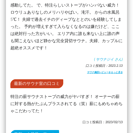
感動してた。 で、特注らしいストーブがハンパない威力！
ロウリュありなしのメリハリやばい。滝汗。 からの水風呂
5℃！ 夫婦で過去イチのディープなととのいを経験してしま
った。 予約が増えすぎて入らなくなるのは嫌だけど、ここ
は絶対行った方がいい。 エリア内に誰も来ない上に誰の声
も聞こえないほど静かな完全貸切サウナ。夫婦、カップルに
超絶オススメです！
(
サウナジイ
さん)
口コミ投稿日：2023.2.13
サウナ施設レビューをもっと見る
最新のサウナ室の口コミ
特注の薪サウナストーブの威力がヤバすぎ！ オーナーの薪
に対する熱がたぶんプラスされてる（笑）薪にもめちゃめち
ゃこだわってた！
口コミ投稿日：2023/02/13