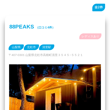
全2件
88PEAKS
（口コミ4件）
レディスあり
山梨県
北杜市
清里駅
〒407-0301 山梨県北杜市高根町清里３５４５−５５２１