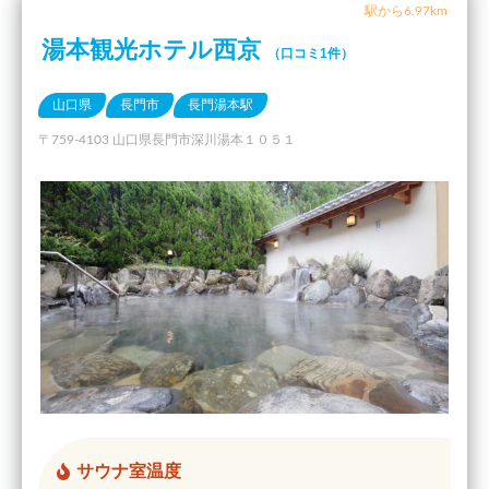
駅から6.97km
湯本観光ホテル西京
（口コミ1件）
山口県
長門市
長門湯本駅
〒759-4103 山口県長門市深川湯本１０５１
サウナ室温度