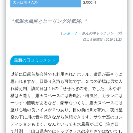
大人日帰り入浴
2,000円
”低温水風呂とヒーリング外気浴。”
(
ショーミー
さんのキャッチフレーズ)
口コミ投稿日：2019.11.23
最新の口コミコメント
以前に日露首脳会談でも利用されたホテル。敷居が高そうに
思われますが、日帰り入浴も可能です。２つの浴場は男女入
れ替え制。訪問日は１Fの「せせらぎの湯」でした。床や浴
槽は石造り、露天スペースには岩風呂・檜風呂、カランには
一つずつ照明があるなど、豪華なつくり。露天スペースには
座り心地の良いイスが２つあり、目の前は川が流れ、夜は星
空の下に川の音を聴きながら休憩できます。サウナ室のコン
ディションもよく、なんといっても水風呂が13℃（注ぎ口
で計測）！山口県内ではトップクラスの冷たさではないでし