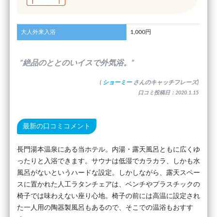
大人外来入浴
1,000円
”絶品のととのいイスで外気浴。”
(
ショーミー
さんのキャッチフレーズ)
口コミ投稿日：2020.1.15
最新の口コミコメント
長門湯本温泉にある当ホテル。内湯・露天風呂ともに広くゆ
ったりと入浴できます。サウナは低湿でカラカラ、しかも水
風呂がないというハードな設定。しかしながら、露天スペー
スに置かれた人工ラタンチェアは、ベンチやプラスチックの
椅子では味わえない座り心地。椅子の前には高温に設定され
た一人用の陶器製風呂もあるので、そこでの温浴もおすす