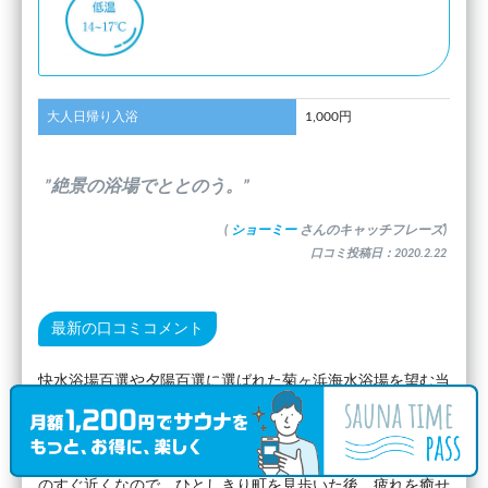
大人日帰り入浴
1,000円
”絶景の浴場でととのう。”
(
ショーミー
さんのキャッチフレーズ)
口コミ投稿日：2020.2.22
最新の口コミコメント
快水浴場百選や夕陽百選に選ばれた菊ヶ浜海水浴場を望む当
ホテル。日帰り入浴は２階の大浴場で、そこからも窓から砂
浜が見られます。外気浴がないのが残念ですが、遠赤外線式
のサウナで気持ちよく発汗できます。観光地である萩城下町
のすぐ近くなので、ひとしきり町を見歩いた後、疲れを癒せ