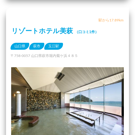
駅から17.89km
リゾートホテル美萩
（口コミ1件）
山口県
萩市
玉江駅
〒758-0057 山口県萩市堀内菊ケ浜４８５