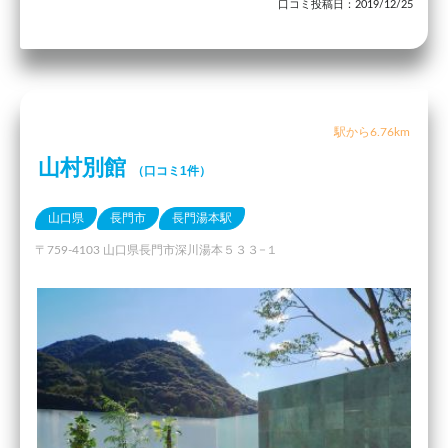
口コミ投稿日：2019/12/25
駅から6.76km
山村別館
（口コミ1件）
山口県
長門市
長門湯本駅
〒759-4103 山口県長門市深川湯本５３３−１