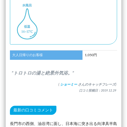
大人日帰りのお客様
1,050円
”トロトロの湯と絶景外気浴。”
(
ショーミー
さんのキャッチフレーズ)
口コミ投稿日：2019.12.29
最新の口コミコメント
長門市の西側、油谷湾に面し、日本海に突き出る向津具半島