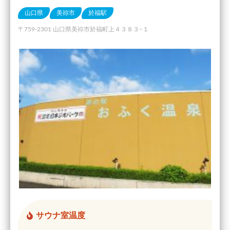
山口県
美祢市
於福駅
〒759-2301 山口県美祢市於福町上４３８３−１
サウナ室温度