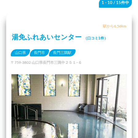
1 - 10
/ 15件中
駅から6.56km
湯免ふれあいセンター
（口コミ1件）
山口県
長門市
長門三隅駅
〒759-3802 山口県長門市三隅中２５１−６