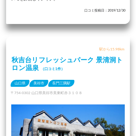
口コミ投稿日：2019/12/30
駅から15.98km
秋吉台リフレッシュパーク 景清洞ト
ロン温泉
（口コミ1件）
山口県
美祢市
長門三隅駅
〒754-0302 山口県美祢市美東町赤３１０８