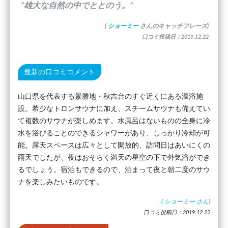
”雄大な自然の中でととのう。”
(
ショーミー
さんのキャッチフレーズ)
口コミ投稿日：2019.12.22
最新の口コミコメント
山口県を代表する景勝地・秋吉台のすぐ近くにある温浴施
設。希少なトロンサウナに加え、スチームサウナも備えてい
て複数のサウナが楽しめます。水風呂はないものの全身に冷
水を浴びることのできるシャワーがあり、しっかり冷却が可
能。露天スペースは広々として開放的、訪問日はあいにくの
雨天でしたが、夜はおそらく満天の星空の下で外気浴ができ
るでしょう。宿泊もできるので、泊まって夜と朝二度のサウ
ナを楽しみたいものです。
(
ショーミー
さん)
口コミ投稿日：2019.12.22