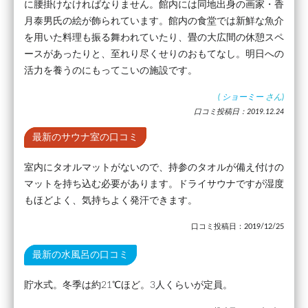
に腰掛けなければなりません。館内には同地出身の画家・香
月泰男氏の絵が飾られています。館内の食堂では新鮮な魚介
を用いた料理も振る舞われていたり、畳の大広間の休憩スペ
ースがあったりと、至れり尽くせりのおもてなし。明日への
活力を養うのにもってこいの施設です。
(
ショーミー
さん)
口コミ投稿日：2019.12.24
最新のサウナ室の口コミ
室内にタオルマットがないので、持参のタオルが備え付けの
マットを持ち込む必要があります。ドライサウナですが湿度
もほどよく、気持ちよく発汗できます。
口コミ投稿日：2019/12/25
最新の水風呂の口コミ
貯水式。冬季は約21℃ほど。3人くらいが定員。