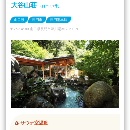
大谷山荘
（口コミ1件）
山口県
長門市
長門湯本駅
〒759-4103 山口県長門市深川湯本２２０８
サウナ室温度