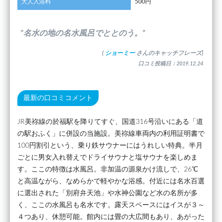
大人入浴料
500円
”名水の地の名水風呂でととのう。”
(
ショーミー
さんのキャッチフレーズ)
口コミ投稿日：2019.12.24
最新の口コミコメント
JR美祢線の於福駅を降りてすぐ、国道316号沿いにある「道
の駅おふく」に併設の当施設。美祢線車両内の利用証明書で
100円割引という、乗り鉄サウナーにはうれしい特典。半月
ごとに男女入れ替えでドライサウナと塩サウナを楽しめま
す。ここの特徴は水風呂。非加温の源泉かけ流しで、26℃
と高温ながら、なめらかで軽やかな浴感。付近には名水百選
に選出された「別府弁天池」や水神公園など水の名所が多
く、ここの水風呂も名水です。露天スペースにはイスが３～
４つあり、休憩可能。館内には畳の大広間もあり、あがった