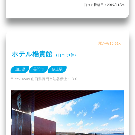
口コミ投稿日：2019/11/24
駅から15.61km
ホテル楊貴館
（口コミ1件）
山口県
長門市
伊上駅
〒759-4505 山口県長門市油谷伊上１３０