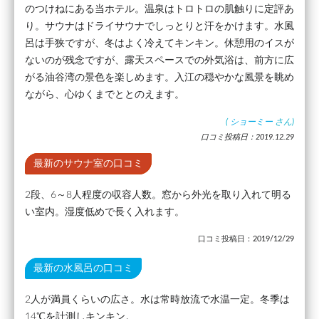
のつけねにある当ホテル。温泉はトロトロの肌触りに定評あ
り。サウナはドライサウナでしっとりと汗をかけます。水風
呂は手狭ですが、冬はよく冷えてキンキン。休憩用のイスが
ないのが残念ですが、露天スペースでの外気浴は、前方に広
がる油谷湾の景色を楽しめます。入江の穏やかな風景を眺め
ながら、心ゆくまでととのえます。
(
ショーミー
さん)
口コミ投稿日：2019.12.29
最新のサウナ室の口コミ
2段、6～8人程度の収容人数。窓から外光を取り入れて明る
い室内。湿度低めで長く入れます。
口コミ投稿日：2019/12/29
最新の水風呂の口コミ
2人が満員くらいの広さ。水は常時放流で水温一定。冬季は
14℃を計測しキンキン。