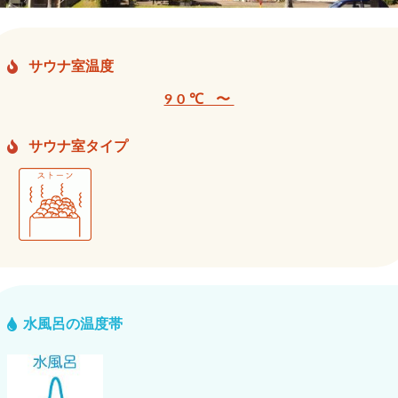
サウナ室温度
90℃ 〜
サウナ室タイプ
水風呂の温度帯