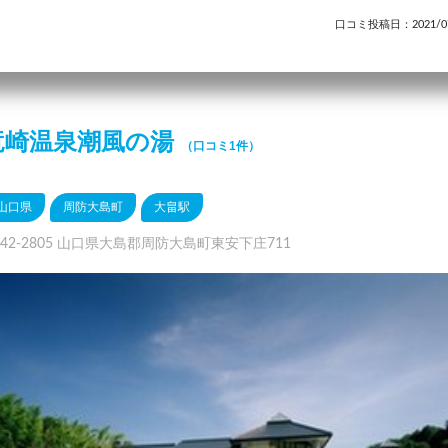
口コミ投稿日：2021/07
竜崎温泉潮風の湯
（口コミ1件）
山口県
周防大島町
大畠駅
742-2805 山口県大島郡周防大島町東安下庄711