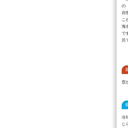
の
自
こ
海
で
呂
窓
冷
じ