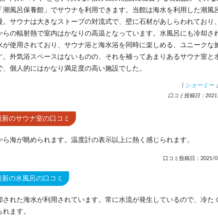
「潮風呂保養館」でサウナを利用できます。当館は海水を利用した潮風
慢。サウナは大きなストーブの対流式で、壁に石材があしらわれており
からの輻射熱で室内はかなりの高温となっています。水風呂にも冷却さ
水が使用されており、サウナ浴と海水浴を同時に楽しめる、ユニークな
す。外気浴スペースはないものの、それを補ってあまりあるサウナ室と
で、個人的にはかなり満足度の高い施設でした。
(
ショーミー
口コミ投稿日：2021.7
最新のサウナ室の口コミ
から海が眺められます。温度計の表示以上に熱く感じられます。
口コミ投稿日：2021/07
最新の水風呂の口コミ
却された海水が利用されています。常に水流が発生しているので、冷た
られます。