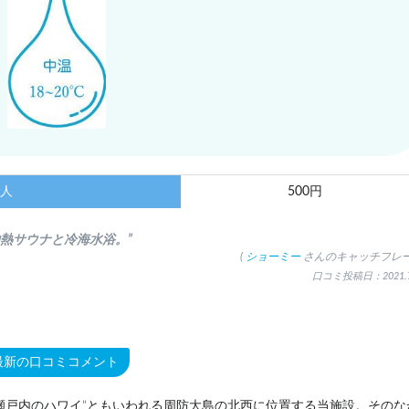
人
500円
灼熱サウナと冷海水浴。”
(
ショーミー
さんのキャッチフレー
口コミ投稿日：2021.7
最新の口コミコメント
瀬戸内のハワイ”ともいわれる周防大島の北西に位置する当施設。そのな