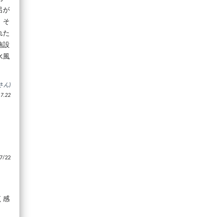
呂が
、そ
れた
施設
水風
さん)
.22
/22
く感