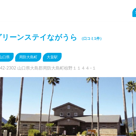
グリーンステイながうら
（口コミ1件）
山口県
周防大島町
大畠駅
742-2302 山口県大島郡周防大島町椋野１１４４−１