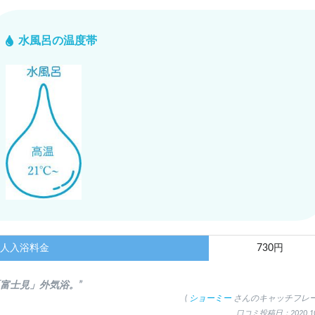
水風呂の温度帯
人入浴料金
730円
「富士見」外気浴。”
(
ショーミー
さんのキャッチフレー
口コミ投稿日：2020.10