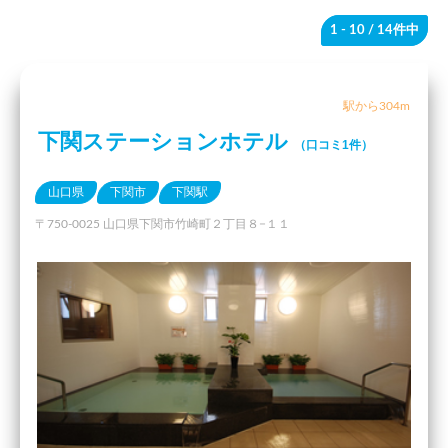
1 - 10
/ 14件中
駅から304m
下関ステーションホテル
（口コミ1件）
山口県
下関市
下関駅
〒750-0025 山口県下関市竹崎町２丁目８−１１