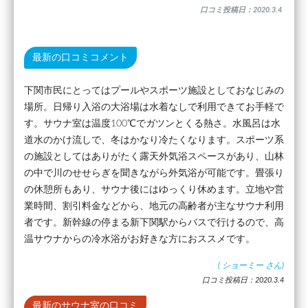
口コミ投稿日：2020.3.4
最新の口コミコメント
下関市民にとってはプールやスポーツ施設としておなじみの
場所。日帰り入浴の大浴場は水着なしで利用できてお手軽で
す。サウナ室は温度100℃でガツンとくる熱さ。水風呂は水
道水のかけ流しで、冬はかなり冷たくなります。スポーツ系
の施設としてはありがたく露天外気浴スペースがあり、山林
の中で川のせせらぎを聞きながら外気浴が可能です。畳張り
の休憩所もあり、サウナ後にはゆっくり休めます。立地や営
業時間、割引料金などから、地元の高齢者が主なサウナ利用
者です。新幹線の停まる新下関駅からバスで行けるので、高
温サウナからの冷水浴がお好きな方におススメです。
(
ショーミー
さん)
口コミ投稿日：2020.3.4
最新のサウナ室の口コミ