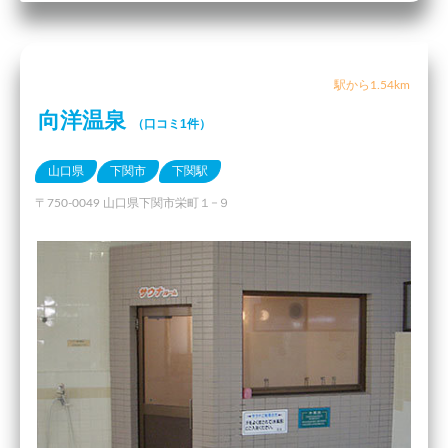
駅から1.54km
向洋温泉
（口コミ1件）
山口県
下関市
下関駅
〒750-0049 山口県下関市栄町１−９