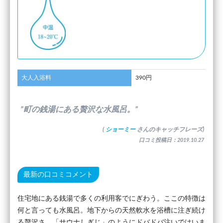
大人入浴料
390円
”町の銭湯にある贅沢な水風呂。”
(
ショーミー
さんのキャッチフレーズ)
口コミ投稿日：2019.10.27
最新の口コミコメント
住宅地にある銭湯で多くの利用客でにぎわう。ここの特徴は
何と言っても水風呂。地下からの天然軟水を浴槽に注ぎ続け
る贅沢さ。「サウナしぎじ」のようにドバドバ注いではいま