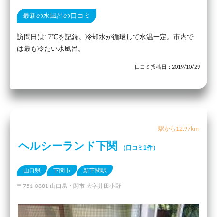
最新の水風呂の口コミ
訪問日は17℃を記録。冷却水が循環して水温一定。市内で
は最も冷たい水風呂。
口コミ投稿日：2019/10/29
駅から12.97km
ヘルシーランド下関
（口コミ1件）
山口県
下関市
新下関駅
〒751-0881 山口県下関市 大字井田小野