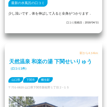
最新の水風呂の口コミ
少し浅いです，体を伸ばして入ると全身がつかります．
口コミ投稿日：2018/04/11
駅から4.14km
天然温泉 和楽の湯 下関せいりゅう
（口コミ1件）
山口県
下関市
幡生駅
〒751-0820 山口県下関市新椋野１丁目２−１５