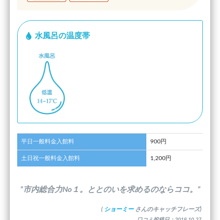
水風呂の温度帯
平日一般料金入館料
900円
土日祝一般料金入館料
1,200円
”市内総合力No１。ととのいを求めるのならココ。”
(
ショーミー
さんのキャッチフレーズ)
口コミ投稿日：2019.10.27