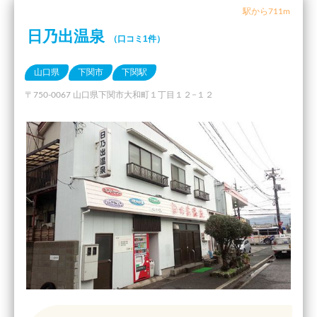
駅から711m
日乃出温泉
（口コミ1件）
山口県
下関市
下関駅
〒750-0067 山口県下関市大和町１丁目１２−１２