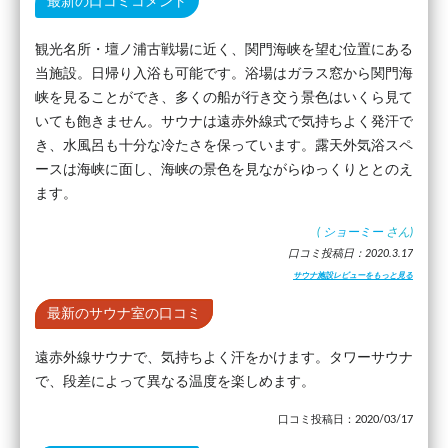
最新の口コミコメント
観光名所・壇ノ浦古戦場に近く、関門海峡を望む位置にある
当施設。日帰り入浴も可能です。浴場はガラス窓から関門海
峡を見ることができ、多くの船が行き交う景色はいくら見て
いても飽きません。サウナは遠赤外線式で気持ちよく発汗で
き、水風呂も十分な冷たさを保っています。露天外気浴スペ
ースは海峡に面し、海峡の景色を見ながらゆっくりととのえ
ます。
(
ショーミー
さん)
口コミ投稿日：2020.3.17
サウナ施設レビューをもっと見る
最新のサウナ室の口コミ
遠赤外線サウナで、気持ちよく汗をかけます。タワーサウナ
で、段差によって異なる温度を楽しめます。
口コミ投稿日：2020/03/17