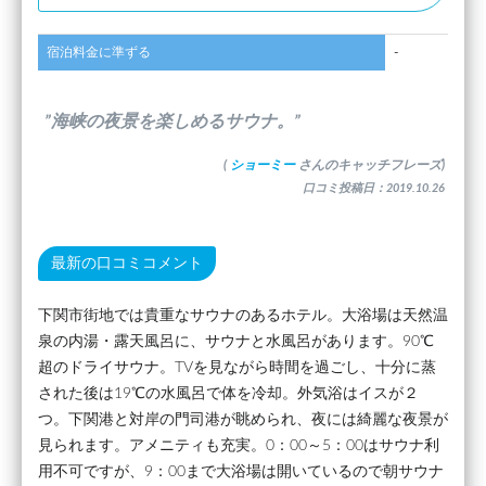
宿泊料金に準ずる
-
”海峡の夜景を楽しめるサウナ。”
(
ショーミー
さんのキャッチフレーズ)
口コミ投稿日：2019.10.26
最新の口コミコメント
下関市街地では貴重なサウナのあるホテル。大浴場は天然温
泉の内湯・露天風呂に、サウナと水風呂があります。90℃
超のドライサウナ。TVを見ながら時間を過ごし、十分に蒸
された後は19℃の水風呂で体を冷却。外気浴はイスが２
つ。下関港と対岸の門司港が眺められ、夜には綺麗な夜景が
見られます。アメニティも充実。0：00～5：00はサウナ利
用不可ですが、9：00まで大浴場は開いているので朝サウナ