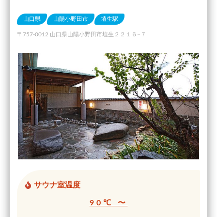
山口県
山陽小野田市
埴生駅
〒757-0012 山口県山陽小野田市埴生２２１６−７
サウナ室温度
90℃ 〜