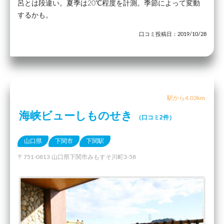
呂とは段違い。夏季は20℃程度を計測。季節によって変動
するかも。
口コミ投稿日：2019/10/28
駅から4.03km
海峡ビューしものせき
（口コミ2件）
山口県
下関市
下関駅
〒751-0813 山口県下関市みもすそ川町3-58