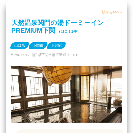
駅から446m
天然温泉関門の湯ドーミーイン
PREMIUM下関
（口コミ1件）
山口県
下関市
下関駅
〒750-0017 山口県下関市細江新町３−４０