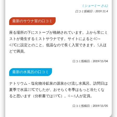
(
ショーミー
さん)
口コミ投稿日：2019.11.4
最新のサウナ室の口コミ
座る場所の下にストーブが格納されています。上から常にミ
ストが発生するミストサウナです。サイトによると40～
43℃に設定とのこと。低温なので長く入室できます。5人ほ
どで満員。
口コミ投稿日：2019/11/04
最新の水風呂の口コミ
ナトリウム－塩化物冷鉱泉の源泉かけ流し水風呂。訪問日は
夏季で水温23℃でしたが、おそらく冬季はもっと冷たくな
ると思います（分析書では19℃）。4～6人が定員。
口コミ投稿日：2019/11/05