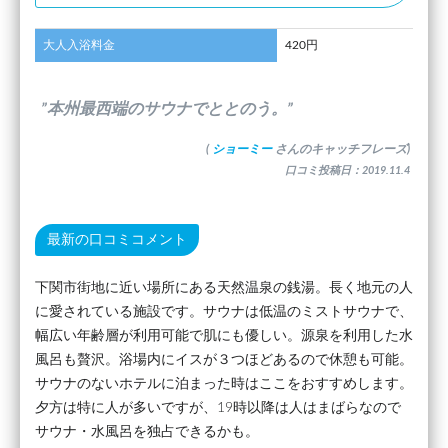
大人入浴料金
420円
”本州最西端のサウナでととのう。”
(
ショーミー
さんのキャッチフレーズ)
口コミ投稿日：2019.11.4
最新の口コミコメント
下関市街地に近い場所にある天然温泉の銭湯。長く地元の人
に愛されている施設です。サウナは低温のミストサウナで、
幅広い年齢層が利用可能で肌にも優しい。源泉を利用した水
風呂も贅沢。浴場内にイスが３つほどあるので休憩も可能。
サウナのないホテルに泊まった時はここをおすすめします。
夕方は特に人が多いですが、19時以降は人はまばらなので
サウナ・水風呂を独占できるかも。