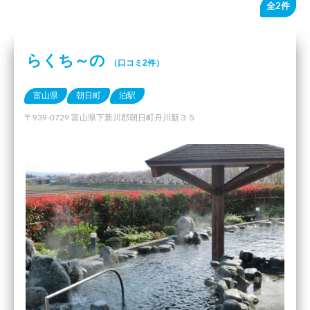
全2件
らくち～の
（口コミ2件）
富山県
朝日町
泊駅
〒939-0729 富山県下新川郡朝日町舟川新３５