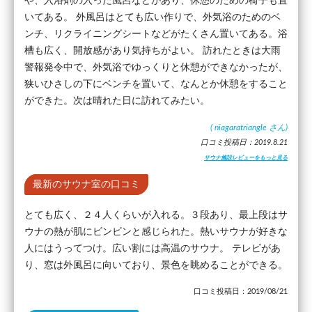
や、入浴剤の入った風呂などがあり、休憩のための椅子も置
いてある。 外風呂はとても広い作りで、外気浴のためのベ
ンチ、リクライニングシートなどがたくさん置いてある。浴
槽も広く、開放感があり気持ちがよい。 訪れたときは大雨
警報発令中で、外気浴でゆっくりと休憩ができなかったが、
狭いひさしの下にベンチを置いて、なんとか休憩をすること
ができた。次は晴れた日に訪れてみたい。
(
niagaratriangle
さん)
口コミ投稿日：2019.8.21
サウナ施設レビューをもっと見る
最新のサウナ室の口コミ
とても広く、２４人くらいが入れる。３段あり、最上段はサ
ウナの熱が肌にビンビンと感じられた。熱いサウナが好きな
人にはうってつけ。広い割には高温のサウナ。 テレビがあ
り、窓は外風呂に向いており、景色を眺めることができる。
口コミ投稿日：2019/08/21