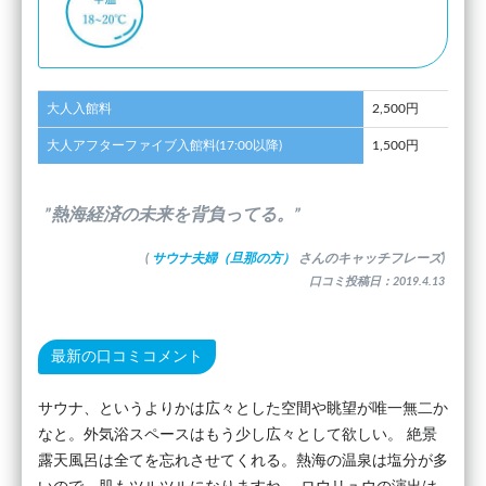
大人入館料
2,500円
大人アフターファイブ入館料(17:00以降)
1,500円
”熱海経済の未来を背負ってる。”
(
サウナ夫婦（旦那の方）
さんのキャッチフレーズ)
口コミ投稿日：2019.4.13
最新の口コミコメント
サウナ、というよりかは広々とした空間や眺望が唯一無二か
なと。外気浴スペースはもう少し広々として欲しい。 絶景
露天風呂は全てを忘れさせてくれる。熱海の温泉は塩分が多