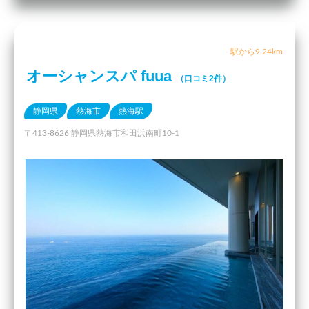
駅から9.24km
オーシャンスパ fuua
（口コミ2件）
静岡県
熱海市
熱海駅
〒413-8626 静岡県熱海市和田浜南町10-1