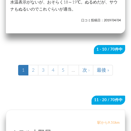
水温表示がないが、おそらく18～19℃。ぬるめだが、サウ
ナもぬるいのでこれぐらいが適当。
口コミ投稿日：2019/04/04
1 - 10
/ 70件中
1
2
3
4
5
…
次 ›
最後 »
11 - 20
/ 70件中
駅から9.51km