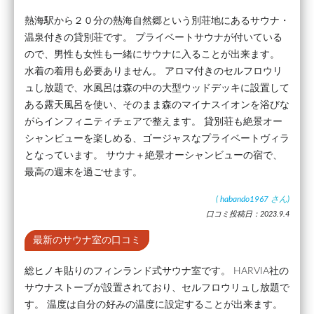
熱海駅から２０分の熱海自然郷という別荘地にあるサウナ・
温泉付きの貸別荘です。 プライベートサウナが付いている
ので、男性も女性も一緒にサウナに入ることが出来ます。
水着の着用も必要ありません。 アロマ付きのセルフロウリ
ュし放題で、水風呂は森の中の大型ウッドデッキに設置して
ある露天風呂を使い、そのまま森のマイナスイオンを浴びな
がらインフィニティチェアで整えます。 貸別荘も絶景オー
シャンビューを楽しめる、ゴージャスなプライベートヴィラ
となっています。 サウナ＋絶景オーシャンビューの宿で、
最高の週末を過ごせます。
(
habando1967
さん)
口コミ投稿日：2023.9.4
最新のサウナ室の口コミ
総ヒノキ貼りのフィンランド式サウナ室です。 HARVIA社の
サウナストーブが設置されており、セルフロウリュし放題で
す。 温度は自分の好みの温度に設定することが出来ます。