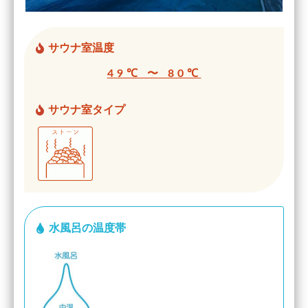
サウナ室温度
49℃ 〜 80℃
サウナ室タイプ
水風呂の温度帯