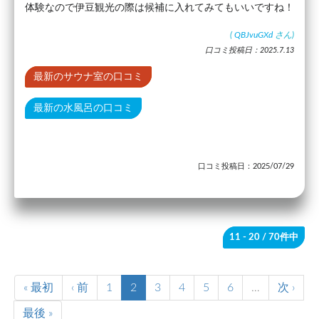
体験なので伊豆観光の際は候補に入れてみてもいいですね！
(
QBJvuGXd
さん)
口コミ投稿日：2025.7.13
最新のサウナ室の口コミ
最新の水風呂の口コミ
口コミ投稿日：2025/07/29
11 - 20
/ 70件中
« 最初
‹ 前
1
2
3
4
5
6
…
次 ›
最後 »