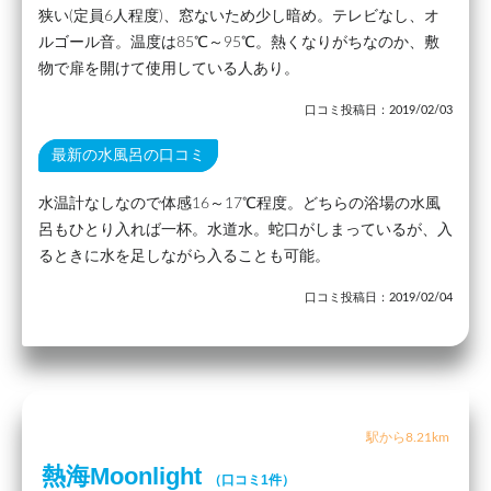
狭い(定員6人程度)、窓ないため少し暗め。テレビなし、オ
ルゴール音。温度は85℃～95℃。熱くなりがちなのか、敷
物で扉を開けて使用している人あり。
口コミ投稿日：2019/02/03
最新の水風呂の口コミ
水温計なしなので体感16～17℃程度。どちらの浴場の水風
呂もひとり入れば一杯。水道水。蛇口がしまっているが、入
るときに水を足しながら入ることも可能。
口コミ投稿日：2019/02/04
駅から8.21km
熱海Moonlight
（口コミ1件）