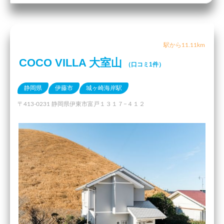
駅から11.11km
COCO VILLA 大室山
（口コミ1件）
静岡県
伊藤市
城ヶ崎海岸駅
〒413-0231 静岡県伊東市富戸１３１７−４１２