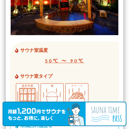
サウナ室温度
50℃ 〜 90℃
サウナ室タイプ
水風呂の温度帯