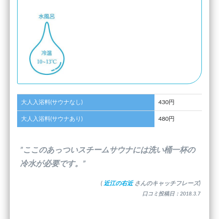
大人入浴料(サウナなし)
430円
大人入浴料(サウナあり)
480円
”ここのあっついスチームサウナには洗い桶一杯の
冷水が必要です。”
(
近江の右近
さんのキャッチフレーズ)
口コミ投稿日：2018.3.7