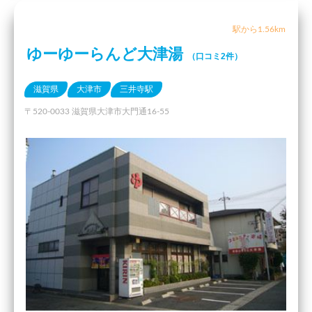
駅から1.56km
ゆーゆーらんど大津湯
（口コミ2件）
滋賀県
大津市
三井寺駅
〒520-0033 滋賀県大津市大門通16-55