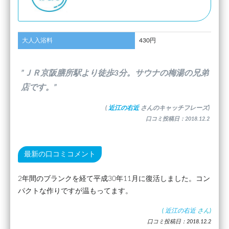
大人入浴料
430円
”ＪＲ京阪膳所駅より徒歩3分。サウナの梅湯の兄弟
店です。”
(
近江の右近
さんのキャッチフレーズ)
口コミ投稿日：2018.12.2
最新の口コミコメント
2年間のブランクを経て平成30年11月に復活しました。コン
パクトな作りですが温もってます。
(
近江の右近
さん)
口コミ投稿日：2018.12.2