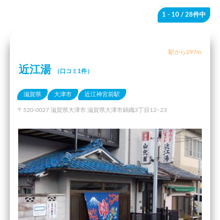
1 - 10
/ 28件中
駅から297m
近江湯
（口コミ1件）
滋賀県
大津市
近江神宮前駅
〒520-0027 滋賀県大津市 滋賀県大津市錦織3丁目12−23