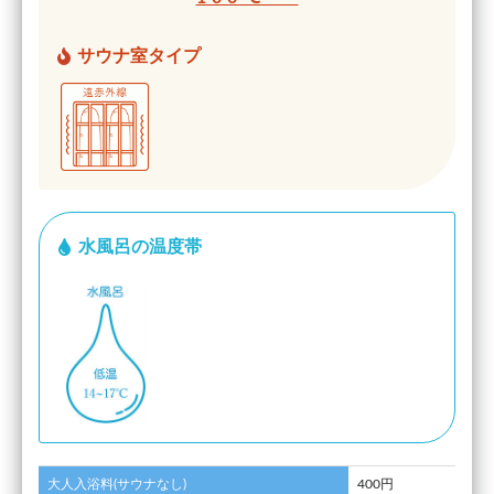
サウナ室タイプ
水風呂の温度帯
大人入浴料(サウナなし)
400円