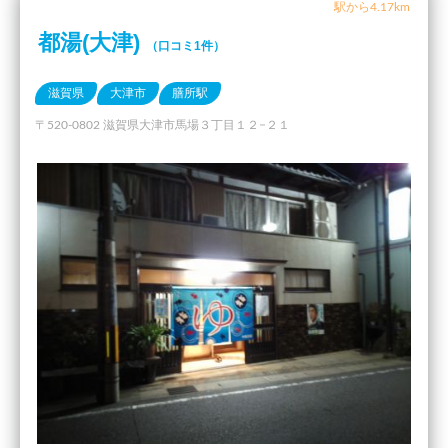
駅から4.17km
都湯(大津)
（口コミ1件）
滋賀県
大津市
膳所駅
〒520-0802 滋賀県大津市馬場３丁目１２−２１