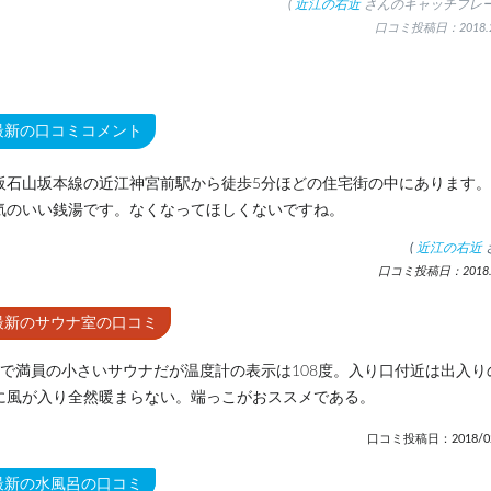
(
近江の右近
さんのキャッチフレー
口コミ投稿日：2018.2
最新の口コミコメント
阪石山坂本線の近江神宮前駅から徒歩5分ほどの住宅街の中にあります
気のいい銭湯です。なくなってほしくないですね。
(
近江の右近
口コミ投稿日：2018.2
最新のサウナ室の口コミ
人で満員の小さいサウナだが温度計の表示は108度。入り口付近は出入り
に風が入り全然暖まらない。端っこがおススメである。
口コミ投稿日：2018/02
最新の水風呂の口コミ