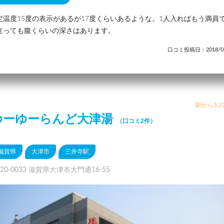
定温度15度の表示があるが17度くらいあるような。1人入ればもう満員
立っても腹くらいの深さはあります。
口コミ投稿日：2018/02
駅から3.2
ゆーゆーらんど大津湯
（口コミ2件）
滋賀県
大津市
三井寺駅
20-0033 滋賀県大津市大門通16-55