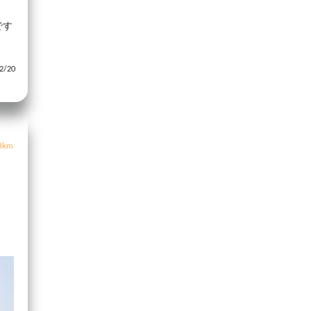
です
/20
3km