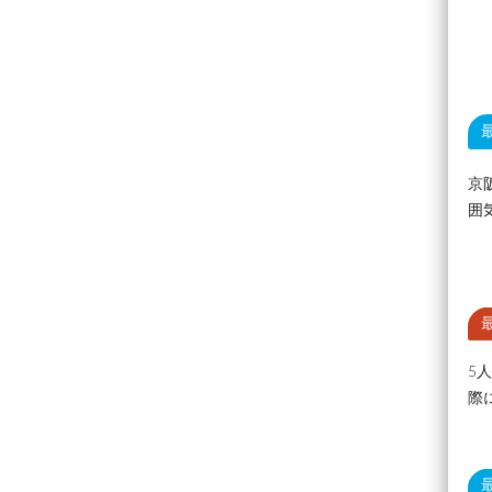
京
囲
5
際