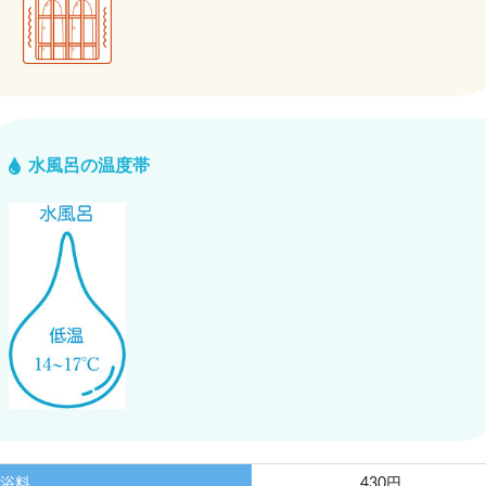
水風呂の温度帯
浴料
430円