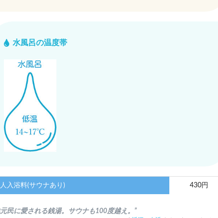
水風呂の温度帯
人入浴料(サウナあり)
430円
地元民に愛される銭湯。サウナも100度越え。”