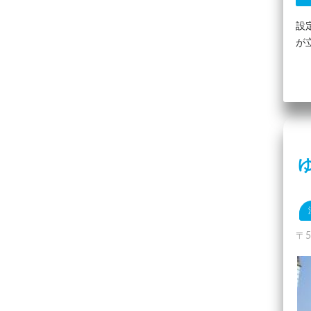
設
が
〒5