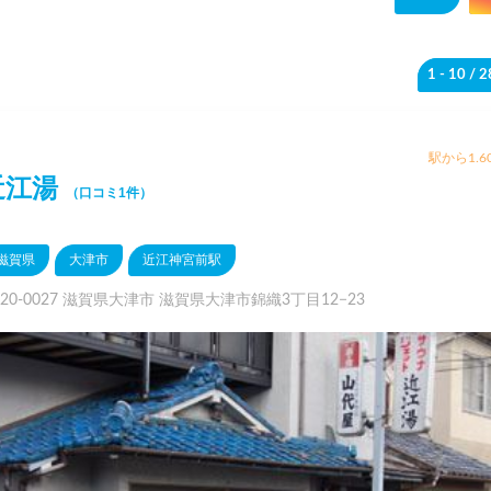
1 - 10
/ 
駅から1.6
近江湯
（口コミ1件）
滋賀県
大津市
近江神宮前駅
20-0027 滋賀県大津市 滋賀県大津市錦織3丁目12−23