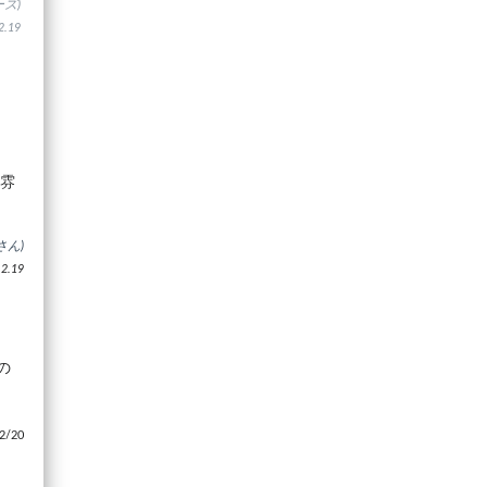
ズ)
.19
。雰
さん)
.19
の
/20