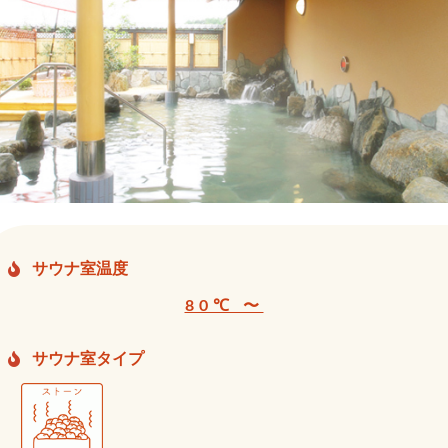
サウナ室温度
80℃ 〜
サウナ室タイプ