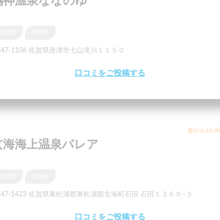
鳴神温泉ななのゆ
佐賀県
唐津市
847-1106 佐賀県唐津市七山滝川１１５０
口コミをご投稿する
駅から14.9
玄海海上温泉パレア
佐賀県
玄海町
847-1423 佐賀県東松浦郡東松浦郡玄海町石田 石田１３６９−３
口コミをご投稿する