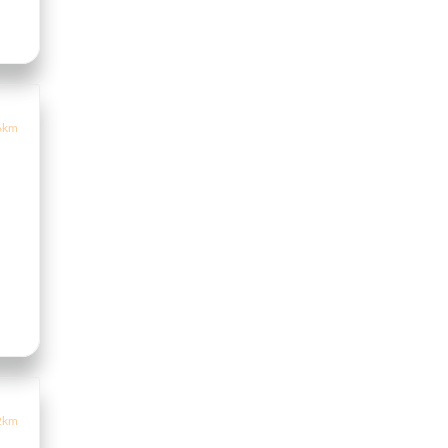
6km
2km