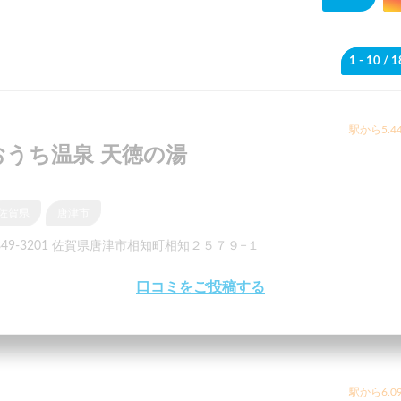
1 - 10
/ 
駅から5.4
おうち温泉 天徳の湯
佐賀県
唐津市
849-3201 佐賀県唐津市相知町相知２５７９−１
口コミをご投稿する
駅から6.0