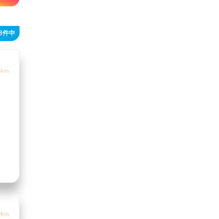
18件中
4km
9km