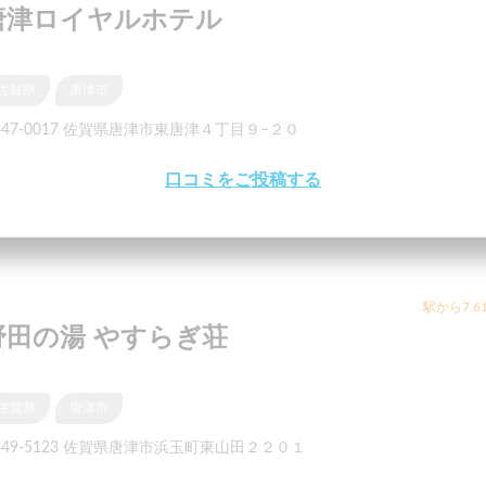
唐津ロイヤルホテル
佐賀県
唐津市
847-0017 佐賀県唐津市東唐津４丁目９−２０
口コミをご投稿する
駅から7.6
野田の湯 やすらぎ荘
佐賀県
唐津市
849-5123 佐賀県唐津市浜玉町東山田２２０１