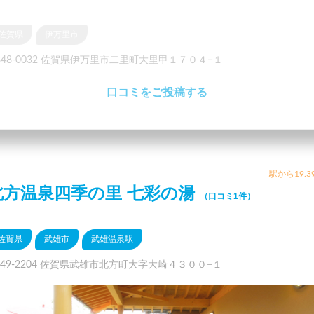
佐賀県
伊万里市
848-0032 佐賀県伊万里市二里町大里甲１７０４−１
口コミをご投稿する
駅から19.3
北方温泉四季の里 七彩の湯
（口コミ1件）
佐賀県
武雄市
武雄温泉駅
849-2204 佐賀県武雄市北方町大字大崎４３００−１