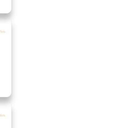
7km
8km