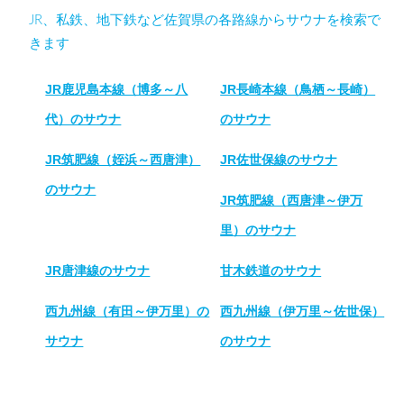
JR、私鉄、地下鉄など佐賀県の各路線からサウナを検索で
きます
JR鹿児島本線（博多～八
JR長崎本線（鳥栖～長崎）
代）のサウナ
のサウナ
JR筑肥線（姪浜～西唐津）
JR佐世保線のサウナ
のサウナ
JR筑肥線（西唐津～伊万
里）のサウナ
JR唐津線のサウナ
甘木鉄道のサウナ
西九州線（有田～伊万里）の
西九州線（伊万里～佐世保）
サウナ
のサウナ