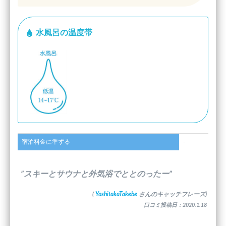
水風呂の温度帯
宿泊料金に準ずる
-
”スキーとサウナと外気浴でととのったー”
(
YoshitakaTakebe
さんのキャッチフレーズ)
口コミ投稿日：2020.1.18