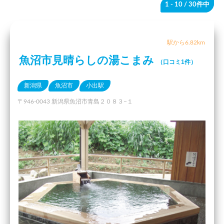
1 - 10
/ 30件中
駅から6.82km
魚沼市見晴らしの湯こまみ
（口コミ1件）
新潟県
魚沼市
小出駅
〒946-0043 新潟県魚沼市青島２０８３−１