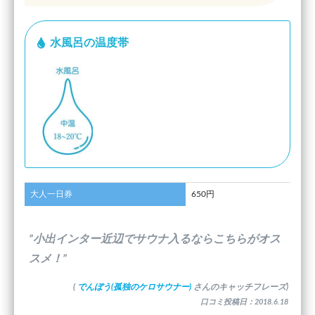
水風呂の温度帯
大人一日券
650円
”小出インター近辺でサウナ入るならこちらがオス
スメ！”
(
でんぼう(孤独のケロサウナー)
さんのキャッチフレーズ)
口コミ投稿日：2018.6.18