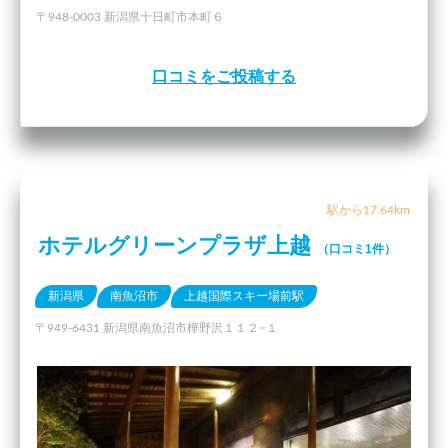
〒948-0003 新潟県十日町市本町６
口コミをご投稿する
駅から17.64km
ホテルグリーンプラザ上越
（口コミ1件）
新潟県
南魚沼市
上越国際スキー場前駅
〒949-6431 新潟県南魚沼市樺野沢１１２−１