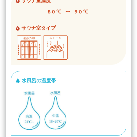
サウナ室温度
80℃ 〜 90℃
サウナ室タイプ
水風呂の温度帯