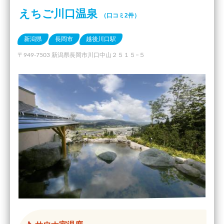
えちご川口温泉
（口コミ2件）
新潟県
長岡市
越後川口駅
〒949-7503 新潟県長岡市川口中山２５１５−５