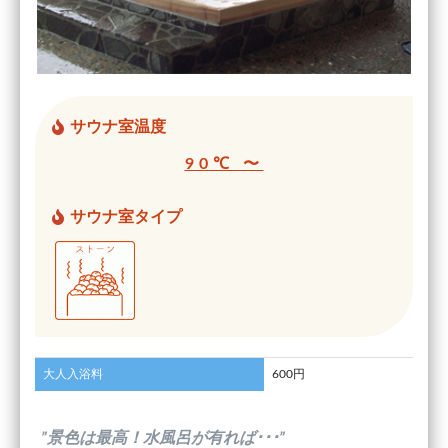
サウナ室温度
90℃ 〜
サウナ室タイプ
大人入浴料
600円
”景色は最高！水風呂が有れば･･･”