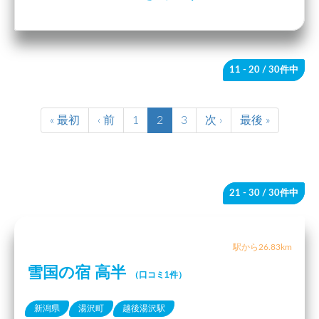
11 - 20
/ 30件中
« 最初
‹ 前
1
2
3
次 ›
最後 »
21 - 30
/ 30件中
駅から26.83km
雪国の宿 高半
（口コミ1件）
新潟県
湯沢町
越後湯沢駅