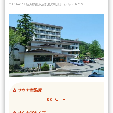
〒949-6101 新潟県南魚沼郡湯沢町湯沢（大字）９２３
サウナ室温度
80℃ 〜
サウナ室タイプ