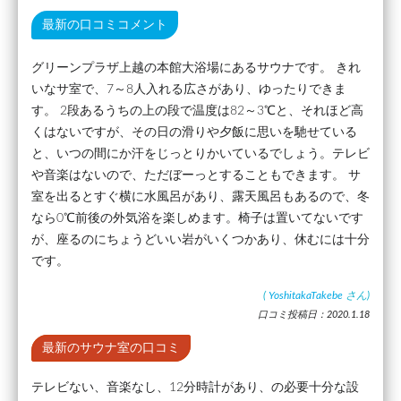
最新の口コミコメント
グリーンプラザ上越の本館大浴場にあるサウナです。 きれ
いなサ室で、7～8人入れる広さがあり、ゆったりできま
す。 2段あるうちの上の段で温度は82～3℃と、それほど高
くはないですが、その日の滑りや夕飯に思いを馳せている
と、いつの間にか汗をじっとりかいているでしょう。テレビ
や音楽はないので、ただぼーっとすることもできます。 サ
室を出るとすぐ横に水風呂があり、露天風呂もあるので、冬
なら0℃前後の外気浴を楽しめます。椅子は置いてないです
が、座るのにちょうどいい岩がいくつかあり、休むには十分
です。
(
YoshitakaTakebe
さん)
口コミ投稿日：2020.1.18
最新のサウナ室の口コミ
テレビない、音楽なし、12分時計があり、の必要十分な設