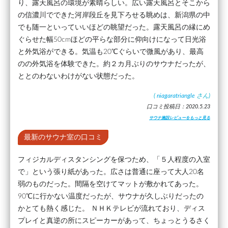
り、露天風呂の環境が素晴らしい。広い露天風呂とそこから
の信濃川でできた河岸段丘を見下ろせる眺めは、新潟県の中
でも随一といっていいほどの眺望だった。露天風呂の縁にめ
ぐらせた幅50cmほどの平らな部分に仰向けになって日光浴
と外気浴ができる。気温も20℃ぐらいで微風があり、最高
のの外気浴を体験できた。約２カ月ぶりのサウナだったが、
ととのわないわけがない状態だった。
(
niagaratriangle
さん)
口コミ投稿日：2020.5.23
サウナ施設レビューをもっと見る
最新のサウナ室の口コミ
フィジカルディスタンシングを保つため、「５人程度の入室
で」という張り紙があった。広さは普通に座って大人20名
弱のものだった。間隔を空けてマットが敷かれてあった。
90℃に行かない温度だったが、サウナが久しぶりだったの
かとても熱く感じた。 ＮＨＫテレビが流れており、ディス
プレイと真逆の所にスピーカーがあって、ちょっとうるさく