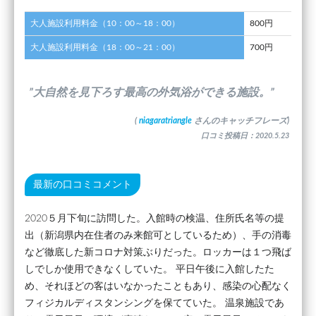
大人施設利用料金（10：00～18：00）
800円
大人施設利用料金（18：00～21：00）
700円
”大自然を見下ろす最高の外気浴ができる施設。”
(
niagaratriangle
さんのキャッチフレーズ)
口コミ投稿日：2020.5.23
最新の口コミコメント
2020５月下旬に訪問した。入館時の検温、住所氏名等の提
出（新潟県内在住者のみ来館可としているため）、手の消毒
など徹底した新コロナ対策ぶりだった。ロッカーは１つ飛ば
しでしか使用できなくしていた。 平日午後に入館したた
め、それほどの客はいなかったこともあり、感染の心配なく
フィジカルディスタンシングを保てていた。 温泉施設であ