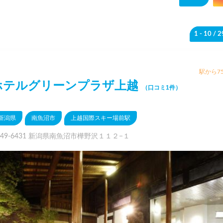
1 - 10
/ 
駅から75
ホテルグリーンプラザ上越
（口コミ1件）
新潟県
南魚沼市
上越国際スキー場前駅
949-6431 新潟県南魚沼市樺野沢１１２−１