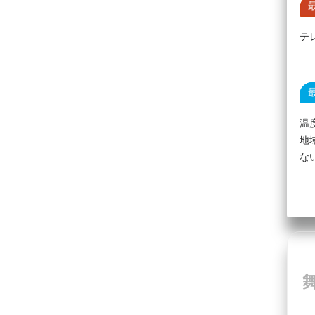
テ
温
地
な