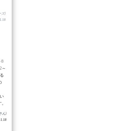
ズ)
.18
8
2～
る
の
い
す。
さん)
.18