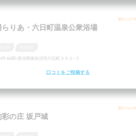
駅から5.7
湯らりあ・六日町温泉公衆浴場
新潟県
南魚沼市
949-6680 新潟県南魚沼市六日町３９２−３
口コミをご投稿する
駅から6.1
旬彩の庄 坂戸城