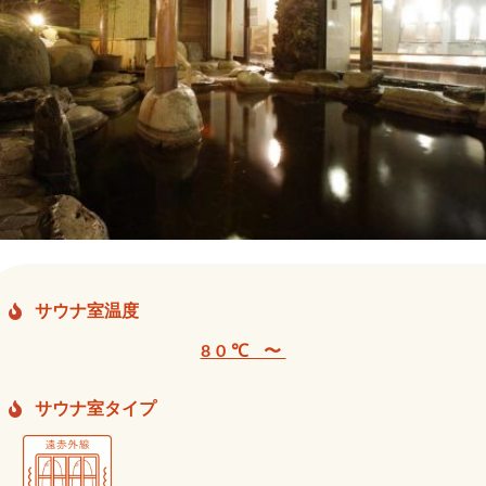
サウナ室温度
80℃ 〜
サウナ室タイプ