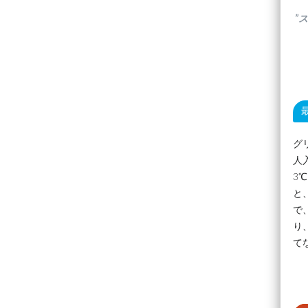
”
グ
人
3
と
で
り
て