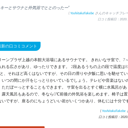
スキーとサウナと外気浴でととのったー”
(
YoshitakaTakebe
さんのキャッチフレー
口コミ投稿日：2020.1
最新の口コミコメント
リーンプラザ上越の本館大浴場にあるサウナです。 きれいなサ室で、7～
入れる広さがあり、ゆったりできます。 2段あるうちの上の段で温度は8
℃と、それほど高くはないですが、その日の滑りや夕飯に思いを馳せてい
、いつの間にか汗をじっとりかいているでしょう。テレビや音楽はない
、ただぼーっとすることもできます。 サ室を出るとすぐ横に水風呂があ
、露天風呂もあるので、冬なら0℃前後の外気浴を楽しめます。椅子は置
ないですが、座るのにちょうどいい岩がいくつかあり、休むには十分で
(
YoshitakaTakebe
口コミ投稿日：2020.1