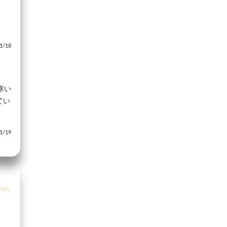
/18
寒い
てい
/19
7km