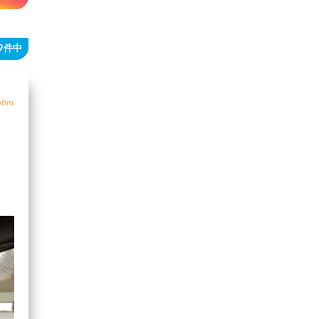
29件中
8m