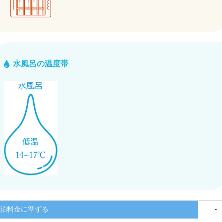
水風呂の温度帯
泊料金に準ずる
-