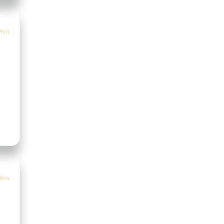
9km
8km