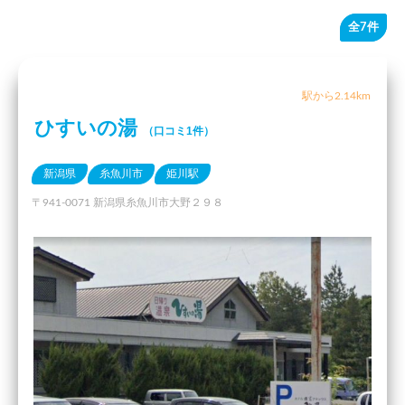
全7件
駅から2.14km
ひすいの湯
（口コミ1件）
新潟県
糸魚川市
姫川駅
〒941-0071 新潟県糸魚川市大野２９８