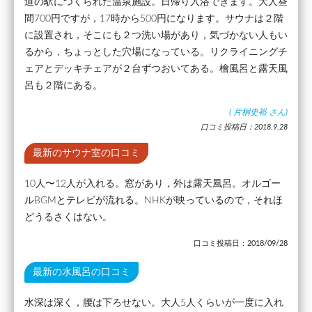
道の駅につくられた温泉施設。日帰り入浴できます。大人昼
間700円ですが，17時から500円になります。サウナは２階
に設置され，そこにも２つ洗い場があり，気づかない人もい
るから，ちょっとした穴場になっている。リクライニングチ
ェアとデッキチェアが２台ずつおいてある。檜風呂と露天風
呂も２階にある。
(
片桐史裕
さん)
口コミ投稿日：2018.9.28
最新のサウナ室の口コミ
10人〜12人が入れる。窓があり，外は露天風呂。オルゴー
ルBGMとテレビが流れる。NHKが映っているので，それほ
どうるさくはない。
口コミ投稿日：2018/09/28
最新の水風呂の口コミ
水深は深く，腰は下ろせない。大人5人くらいが一度に入れ