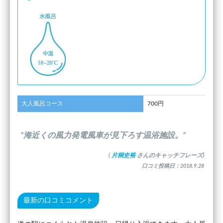
大人風呂コース
700円
”海近くの風力発電風車が見下ろす温浴施設。”
(
片桐史裕
さんのキャッチフレーズ)
口コミ投稿日：2018.9.28
最新の口コミコメント