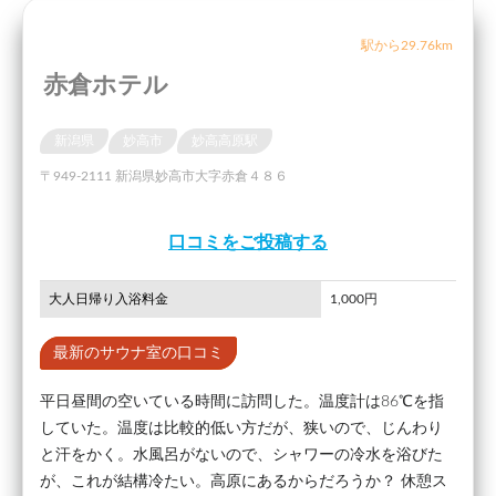
駅から29.76km
赤倉ホテル
新潟県
妙高市
妙高高原駅
〒949-2111 新潟県妙高市大字赤倉４８６
口コミをご投稿する
大人日帰り入浴料金
1,000円
最新のサウナ室の口コミ
平日昼間の空いている時間に訪問した。温度計は86℃を指
していた。温度は比較的低い方だが、狭いので、じんわり
と汗をかく。水風呂がないので、シャワーの冷水を浴びた
が、これが結構冷たい。高原にあるからだろうか？ 休憩ス