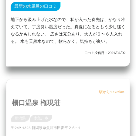
最新の水風呂の口コミ
地下から汲み上げた水なので、私が入った春先は、かなり冷
えていて、丁度良い温度だった。真夏になるともう少し緩く
なるかもしれない。 広さは充分あり、大人が５〜６人入れ
る。 水も天然水なので、軟らかく、気持ちが良い。
口コミ投稿日：2021/04/02
駅から17.65km
柵口温泉 権現荘
新潟県
糸魚川市
〒949-1323 新潟県糸魚川市田麦平２６−１