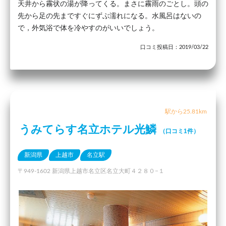
天井から霧状の湯が降ってくる。まさに霧雨のごとし。頭の
先から足の先まですぐにずぶ濡れになる。水風呂はないの
で，外気浴で体を冷やすのがいいでしょう。
口コミ投稿日：2019/03/22
駅から25.81km
うみてらす名立ホテル光鱗
（口コミ1件）
新潟県
上越市
名立駅
〒949-1602 新潟県上越市名立区名立大町４２８０−１