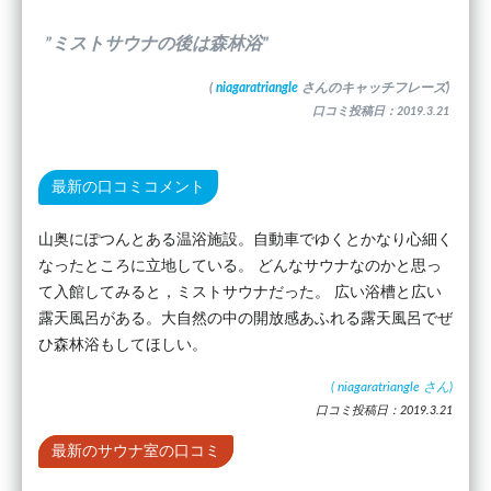
”ミストサウナの後は森林浴”
(
niagaratriangle
さんのキャッチフレーズ)
口コミ投稿日：2019.3.21
最新の口コミコメント
山奥にぽつんとある温浴施設。自動車でゆくとかなり心細く
なったところに立地している。 どんなサウナなのかと思っ
て入館してみると，ミストサウナだった。 広い浴槽と広い
露天風呂がある。大自然の中の開放感あふれる露天風呂でぜ
ひ森林浴もしてほしい。
(
niagaratriangle
さん)
口コミ投稿日：2019.3.21
最新のサウナ室の口コミ