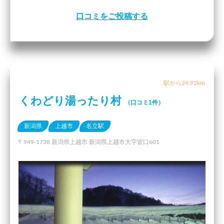
口コミをご投稿する
駅から24.92km
くわどり湯ったり村
（口コミ1件）
新潟県
上越市
名立駅
〒949-1738 新潟県上越市 新潟県上越市大字皆口601