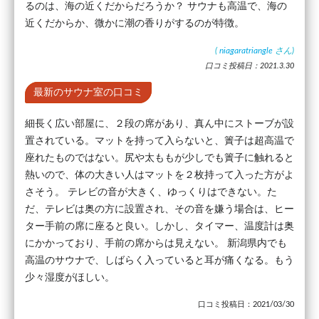
るのは、海の近くだからだろうか？ サウナも高温で、海の
近くだからか、微かに潮の香りがするのが特徴。
(
niagaratriangle
さん)
口コミ投稿日：2021.3.30
最新のサウナ室の口コミ
細長く広い部屋に、２段の席があり、真ん中にストーブが設
置されている。マットを持って入らないと、簀子は超高温で
座れたものではない。尻や太ももが少しでも簀子に触れると
熱いので、体の大きい人はマットを２枚持って入った方がよ
さそう。 テレビの音が大きく、ゆっくりはできない。た
だ、テレビは奥の方に設置され、その音を嫌う場合は、ヒー
ター手前の席に座ると良い。しかし、タイマー、温度計は奥
にかかっており、手前の席からは見えない。 新潟県内でも
高温のサウナで、しばらく入っていると耳が痛くなる。もう
少々湿度がほしい。
口コミ投稿日：2021/03/30