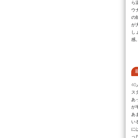
ら
ウ
の
が
し
感
4
ス
あ
が
あ
い
に
っ