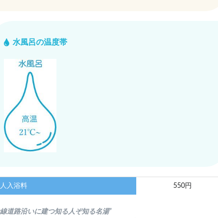
水風呂の温度帯
人入浴料
550円
幹線道路沿いに建つ知る人ぞ知る名湯”