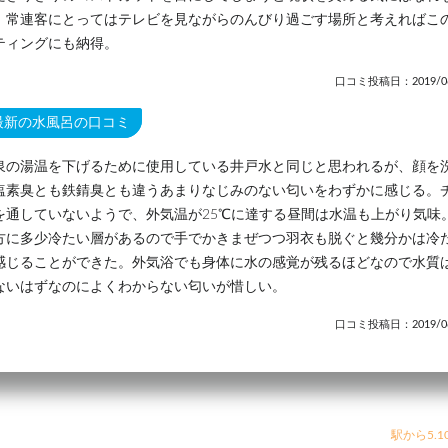
。常連客にとってはテレビを見ながらのんびり過ごす場所と考えればこ
ティングにも納得。
口コミ投稿日：2019/06
最新の水風呂の口コミ
泉の湯温を下げるために使用している井戸水と同じと思われるが、顔を
塩素臭とも鉄錆臭とも違うあまりなじみのない匂いをわずかに感じる。
を通していないようで、外気温が25℃に達する昼間は水温も上がり気味
方に多少冷たい層があるので手でかきまぜつつ羽衣も脱ぐと幾分かは冷
感じることができた。外気浴でも身体に水の感覚が残るほどなので水質
ないはずなのによくわからない匂いが惜しい。
口コミ投稿日：2019/06
駅から5.1