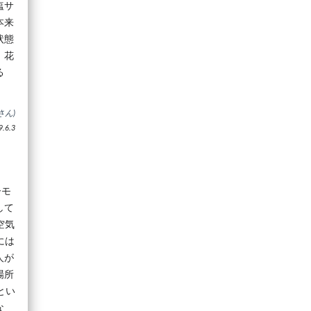
塩サ
本来
状態
。花
る
さん)
6.3
ーモ
して
空気
には
人が
場所
とい
な