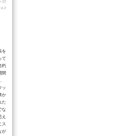
ズ)
6.3
張を
って
老朽
開閉
れ、
ウッ
懐か
れた
でな
思え
にス
なが