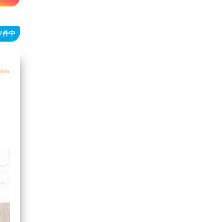
37件中
6km