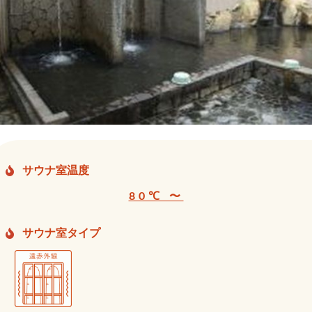
サウナ室温度
80℃ 〜
サウナ室タイプ