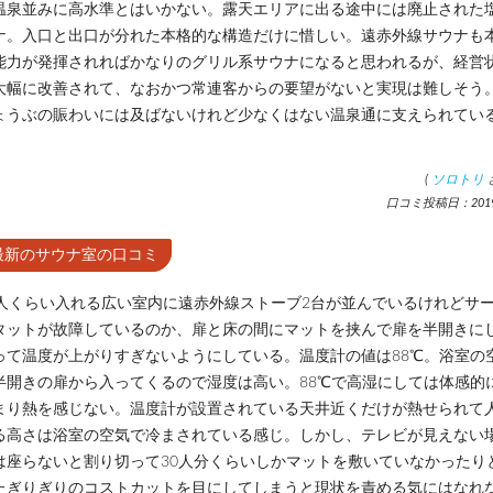
温泉並みに高水準とはいかない。露天エリアに出る途中には廃止された
ナ。入口と出口が分れた本格的な構造だけに惜しい。遠赤外線サウナも
能力が発揮されればかなりのグリル系サウナになると思われるが、経営
大幅に改善されて、なおかつ常連客からの要望がないと実現は難しそう
ょうぶの賑わいには及ばないけれど少なくはない温泉通に支えられてい
。
(
ソロトリ
口コミ投稿日：2019.
最新のサウナ室の口コミ
0人くらい入れる広い室内に遠赤外線ストーブ2台が並んでいるけれどサ
タットが故障しているのか、扉と床の間にマットを挟んで扉を半開きに
って温度が上がりすぎないようにしている。温度計の値は88℃。浴室の
半開きの扉から入ってくるので湿度は高い。88℃で高湿にしては体感的
まり熱を感じない。温度計が設置されている天井近くだけが熱せられて
る高さは浴室の空気で冷まされている感じ。しかし、テレビが見えない
は座らないと割り切って30人分くらいしかマットを敷いていなかったり
たぎりぎりのコストカットを目にしてしまうと現状を責める気にはなれ