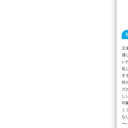
立
感
い
化
す
外
ズ
し
印
く
な
ー