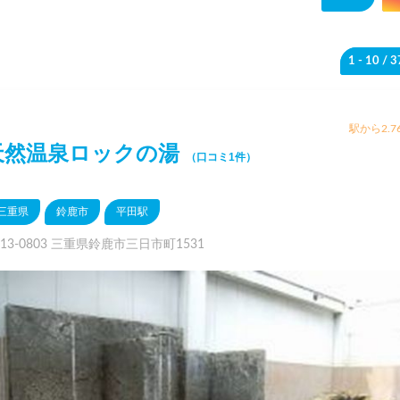
1 - 10
/ 
駅から2.7
天然温泉ロックの湯
（口コミ1件）
三重県
鈴鹿市
平田駅
13-0803 三重県鈴鹿市三日市町1531