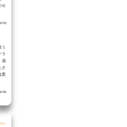
のセ
/03
洗う
チラ
。底
たさ
は悪
/06
0km