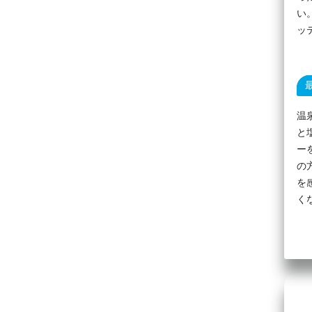
い
ッ
温
と
ー
の
を
く