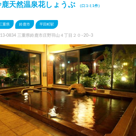
鈴鹿天然温泉花しょうぶ
（口コミ1件）
三重県
鈴鹿市
平田町駅
13-0834 三重県鈴鹿市庄野羽山４丁目２０−20−3