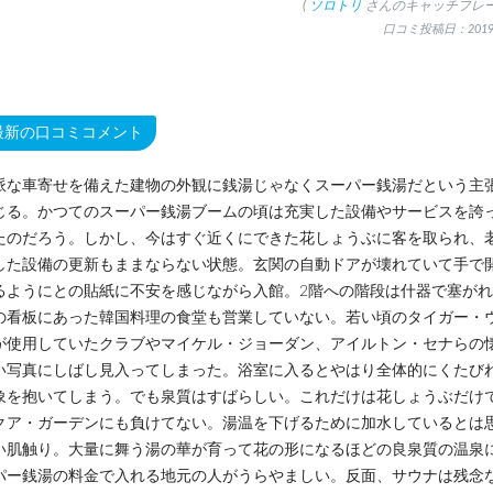
(
ソロトリ
さんのキャッチフレー
口コミ投稿日：2019.
最新の口コミコメント
派な車寄せを備えた建物の外観に銭湯じゃなくスーパー銭湯だという主
じる。かつてのスーパー銭湯ブームの頃は充実した設備やサービスを誇
たのだろう。しかし、今はすぐ近くにできた花しょうぶに客を取られ、
した設備の更新もままならない状態。玄関の自動ドアが壊れていて手で
るようにとの貼紙に不安を感じながら入館。2階への階段は什器で塞が
の看板にあった韓国料理の食堂も営業していない。若い頃のタイガー・
が使用していたクラブやマイケル・ジョーダン、アイルトン・セナらの
い写真にしばし見入ってしまった。浴室に入るとやはり全体的にくたび
象を抱いてしまう。でも泉質はすばらしい。これだけは花しょうぶだけ
クア・ガーデンにも負けてない。湯温を下げるために加水しているとは
い肌触り。大量に舞う湯の華が育って花の形になるほどの良泉質の温泉
パー銭湯の料金で入れる地元の人がうらやましい。反面、サウナは残念