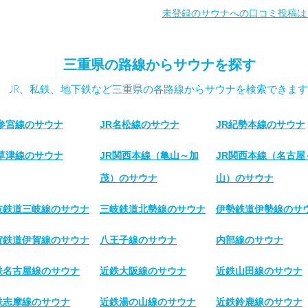
未登録のサウナへの口コミ投稿は
三重県の路線からサウナを探す
JR、私鉄、地下鉄など三重県の各路線からサウナを検索できます
R参宮線のサウナ
JR名松線のサウナ
JR紀勢本線のサウナ
R草津線のサウナ
JR関西本線（亀山～加
JR関西本線（名古屋
茂）のサウナ
山）のサウナ
岐鉄道三岐線のサウナ
三岐鉄道北勢線のサウナ
伊勢鉄道伊勢線のサ
賀鉄道伊賀線のサウナ
八王子線のサウナ
内部線のサウナ
鉄名古屋線のサウナ
近鉄大阪線のサウナ
近鉄山田線のサウナ
鉄志摩線のサウナ
近鉄湯の山線のサウナ
近鉄鈴鹿線のサウナ