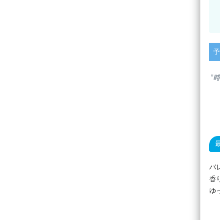
予
”
バ
香
ゆ