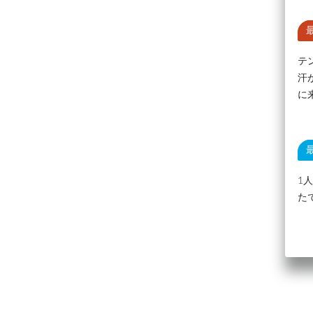
テ
汗
に
1
た