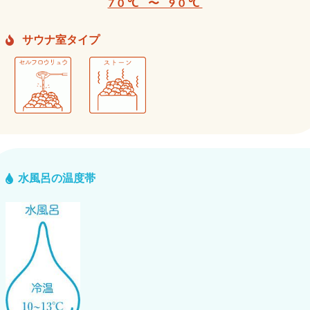
70℃ 〜 90℃
サウナ室タイプ
水風呂の温度帯