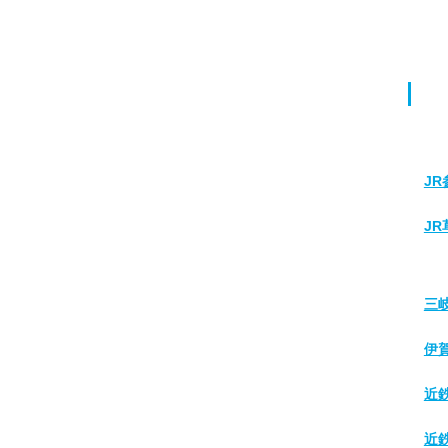
J
J
三
伊
近
近