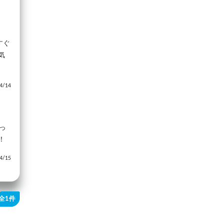
すぐ
気
/14
っ
！
/15
全1件