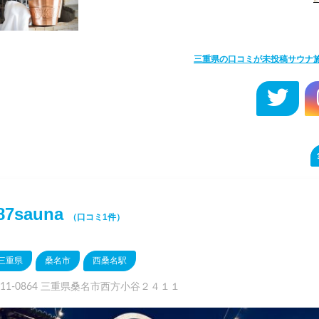
三重県の口コミが未投稿サウナ
87sauna
（口コミ1件）
三重県
桑名市
西桑名駅
511-0864 三重県桑名市西方小谷２４１１