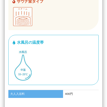
サウナ室タイプ
水風呂の温度帯
大人入浴料
400円