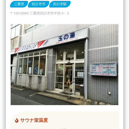
三重県
四日市市
四日市駅
〒510-0082 三重県四日市市中部４−３
サウナ室温度