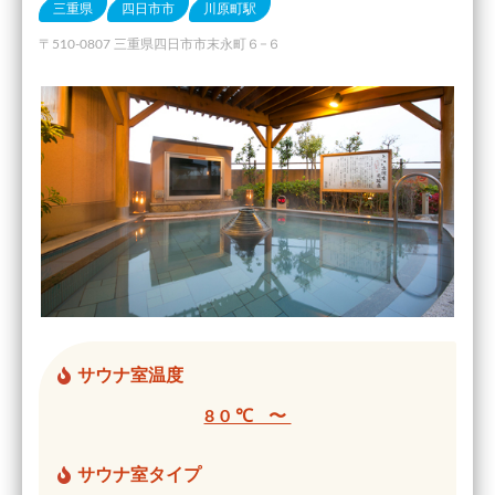
三重県
四日市市
川原町駅
〒510-0807 三重県四日市市末永町６−６
サウナ室温度
80℃ 〜
サウナ室タイプ