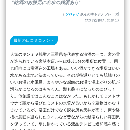
”銘酒のお膝元に名水の銭湯あり”
(
ソロトリ
さんのキャッチフレーズ)
口コミ投稿日：2019.5.5
最新の口コミコメント
人気のキンミヤ焼酎と三重県を代表する清酒の一つ、宮の雪
が造られている宮﨑本店からは徒歩5分の場所に位置し、同
じ町内には宝酒造の工場もある。いい酒ができる場所はいい
水がある土地と決まっている。その期待通りとても肌触りの
いいお湯と水風呂。まろやかな感触のお湯で湯上がりの肌が
滑らかになるのはもちろん、髪も艶々になったのにびっく
り。他施設ではこんなことはなかった。もしかしてミストサ
ウナで頭から浴びたミストの水質が良いから？建物はかなり
古びているが、浴室だけでなく脱衣所も天井が高く、床や浴
槽の意匠を凝らしたタイルなど昔ながらの銭湯らしい雰囲気
を保っていて、壁に掛かっている液晶テレビに違和感を感じ