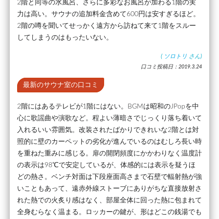
2階と同等の水風呂、さらに多彩なお風呂が加わる1階の実
力は高い。サウナの追加料金含めて600円は安すぎるほど。
2階の噂を聞いてせっかく遠方から訪ねて来て1階をスルー
してしまうのはもったいない。
(
ソロトリ
さん)
口コミ投稿日：2019.3.24
最新のサウナ室の口コミ
2階にはあるテレビが1階にはない。BGMは昭和のJPopを中
心に歌謡曲や演歌など。程よい薄暗さでじっくり落ち着いて
入れるいい雰囲気。改装されたばかりできれいな2階とは対
照的に壁のカーペットの劣化が進んでいるのはむしろ長い時
を重ねた重みに感じる。扉の開閉頻度にかかわりなく温度計
の表示は98℃で安定しているが、体感的には表示を疑うほ
どの熱さ。ベンチ対面は下段座面高さまで石壁で輻射熱が強
いこともあって、遠赤外線ストーブにありがちな直接放射さ
れた熱での火炙り感はなく、部屋全体に回った熱に包まれて
全身むらなく温まる。ロッカーの鍵が、形はどこの銭湯でも