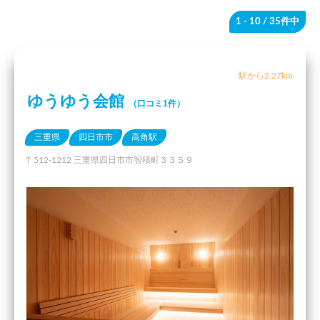
1 - 10
/ 35件中
駅から2.27km
ゆうゆう会館
（口コミ1件）
三重県
四日市市
高角駅
〒512-1212 三重県四日市市智積町３３５９