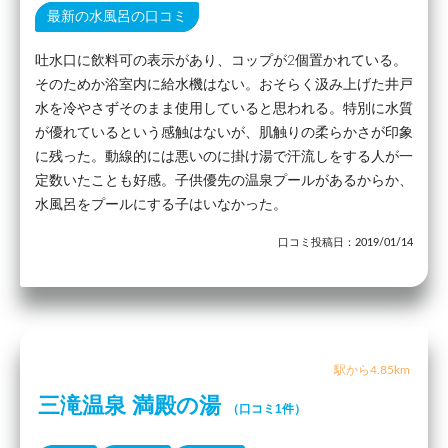
最新の水風呂の口コミ
吐水口に飲料可の表示があり、コップが2個置かれている。
そのためか浴室内に給水機はない。おそらく汲み上げた井戸
水を冷やさずそのまま使用していると思われる。特別に水質
が優れているという感触はないが、肌触りの柔らかさが印象
に残った。動線的には悪いのに掛け湯で汗流しをする人が一
定数いたことも好感。子供優先の温泉プールがあるからか、
水風呂をプールにする子はいなかった。
口コミ投稿日：2019/01/14
駅から4.85km
三滝温泉 満殿の湯
（口コミ1件）