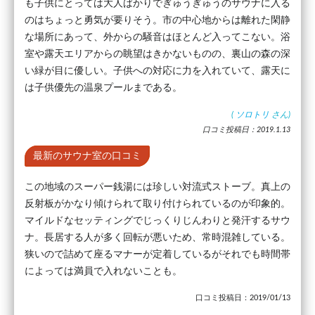
も子供にとっては大人ばかりでぎゅうぎゅうのサウナに入る
のはちょっと勇気が要りそう。市の中心地からは離れた閑静
な場所にあって、外からの騒音はほとんど入ってこない。浴
室や露天エリアからの眺望はきかないものの、裏山の森の深
い緑が目に優しい。子供への対応に力を入れていて、露天に
は子供優先の温泉プールまである。
(
ソロトリ
さん)
口コミ投稿日：2019.1.13
最新のサウナ室の口コミ
この地域のスーパー銭湯には珍しい対流式ストーブ。真上の
反射板がかなり傾けられて取り付けられているのが印象的。
マイルドなセッティングでじっくりじんわりと発汗するサウ
ナ。長居する人が多く回転が悪いため、常時混雑している。
狭いので詰めて座るマナーが定着しているがそれでも時間帯
によっては満員で入れないことも。
口コミ投稿日：2019/01/13