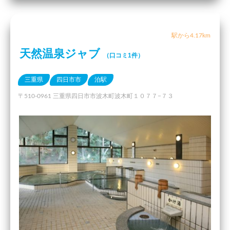
駅から4.17km
天然温泉ジャブ
（口コミ1件）
三重県
四日市市
泊駅
〒510-0961 三重県四日市市波木町波木町１０７７−７３