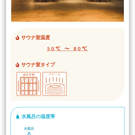
サウナ室温度
50℃ 〜 80℃
サウナ室タイプ
水風呂の温度帯