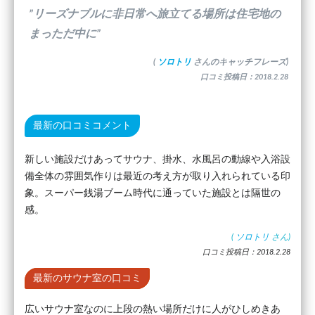
”リーズナブルに非日常へ旅立てる場所は住宅地の
まっただ中に”
(
ソロトリ
さんのキャッチフレーズ)
口コミ投稿日：2018.2.28
最新の口コミコメント
新しい施設だけあってサウナ、掛水、水風呂の動線や入浴設
備全体の雰囲気作りは最近の考え方が取り入れられている印
象。スーパー銭湯ブーム時代に通っていた施設とは隔世の
感。
(
ソロトリ
さん)
口コミ投稿日：2018.2.28
最新のサウナ室の口コミ
広いサウナ室なのに上段の熱い場所だけに人がひしめきあ