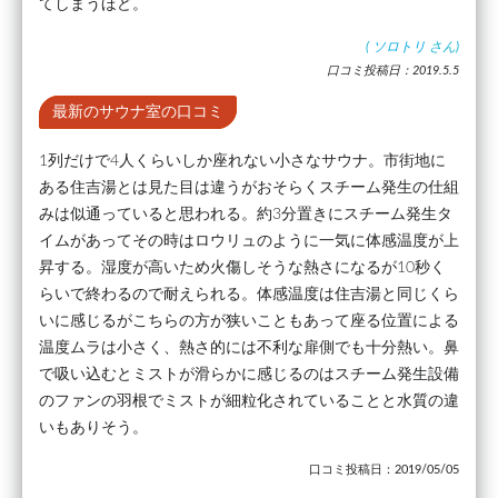
てしまうほど。
(
ソロトリ
さん)
口コミ投稿日：2019.5.5
最新のサウナ室の口コミ
1列だけで4人くらいしか座れない小さなサウナ。市街地に
ある住吉湯とは見た目は違うがおそらくスチーム発生の仕組
みは似通っていると思われる。約3分置きにスチーム発生タ
イムがあってその時はロウリュのように一気に体感温度が上
昇する。湿度が高いため火傷しそうな熱さになるが10秒く
らいで終わるので耐えられる。体感温度は住吉湯と同じくら
いに感じるがこちらの方が狭いこともあって座る位置による
温度ムラは小さく、熱さ的には不利な扉側でも十分熱い。鼻
で吸い込むとミストが滑らかに感じるのはスチーム発生設備
のファンの羽根でミストが細粒化されていることと水質の違
いもありそう。
口コミ投稿日：2019/05/05