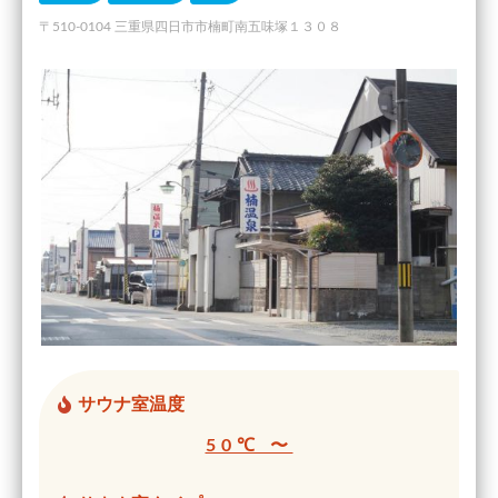
〒510-0104 三重県四日市市楠町南五味塚１３０８
サウナ室温度
50℃ 〜