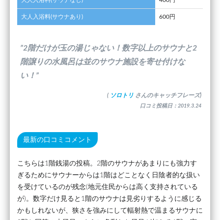
大人入浴料(サウナあり)
600円
”2階だけが玉の湯じゃない！数字以上のサウナと2
階譲りの水風呂は並のサウナ施設を寄せ付けな
い！”
(
ソロトリ
さんのキャッチフレーズ)
口コミ投稿日：2019.3.24
最新の口コミコメント
こちらは1階銭湯の投稿。2階のサウナがあまりにも強力す
ぎるためにサウナーからは1階はどことなく日陰者的な扱い
を受けているのが残念(地元住民からは高く支持されている
が)。数字だけ見ると1階のサウナは見劣りするように感じる
かもしれないが、狭さを強みにして輻射熱で温まるサウナに