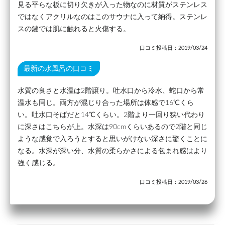
見る平らな板に切り欠きが入った物なのに材質がステンレス
ではなくアクリルなのはこのサウナに入って納得。ステンレ
スの鍵では肌に触れると火傷する。
口コミ投稿日：2019/03/24
最新の水風呂の口コミ
水質の良さと水温は2階譲り。吐水口から冷水、蛇口から常
温水も同じ。両方が混じり合った場所は体感で16℃くら
い。吐水口そばだと14℃くらい。2階より一回り狭い代わり
に深さはこちらが上。水深は90cmくらいあるので2階と同じ
ような感覚で入ろうとすると思いがけない深さに驚くことに
なる。水深が深い分、水質の柔らかさによる包まれ感はより
強く感じる。
口コミ投稿日：2019/03/26