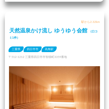
駅から2.32km
天然温泉かけ流し ゆうゆう会館
（口コ
ミ1件）
三重県
四日市市
高角駅
〒512-1212 三重県四日市市智積町3359番地