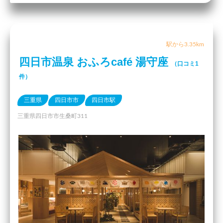
駅から3.35km
四日市温泉 おふろcafé 湯守座
（口コミ1
件）
三重県
四日市市
四日市駅
三重県四日市市生桑町311