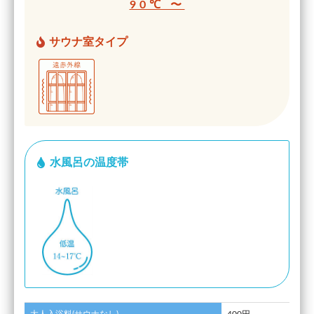
90℃ 〜
サウナ室タイプ
水風呂の温度帯
大人入浴料(サウナなし)
400円