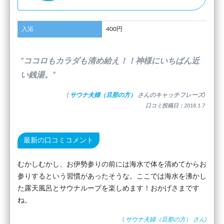
入浴
400円
”ココロもカラダも清め給え！！神様にいちばん近
い銭湯。”
(
サウナ夫婦（旦那の方）
さんのキャッチフレーズ)
口コミ投稿日：2018.1.7
最新の口コミコメント
むかしむかし、お伊勢参りの前には海水で体を清めてからお
参りするという習慣があったそうな。ここでは海水を沸かし
た露天風呂とサウナループを楽しめます！おかげさまです
ね。
(
サウナ夫婦（旦那の方）
さん)