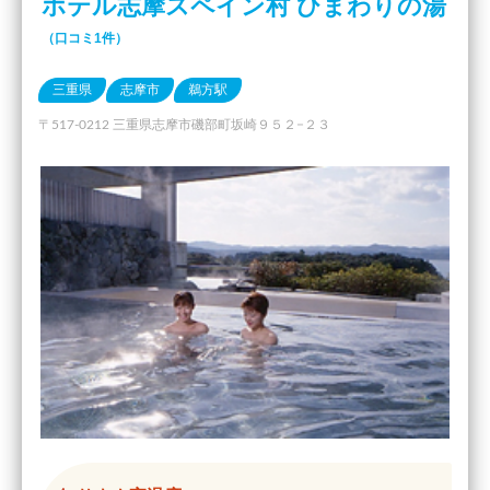
ホテル志摩スペイン村 ひまわりの湯
（口コミ1件）
三重県
志摩市
鵜方駅
〒517-0212 三重県志摩市磯部町坂崎９５２−２３