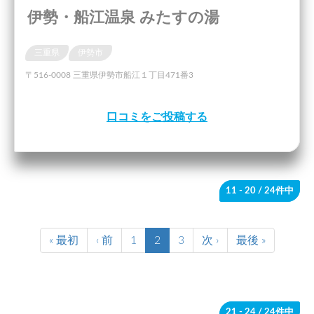
伊勢・船江温泉 みたすの湯
三重県
伊勢市
〒516-0008 三重県伊勢市船江１丁目471番3
口コミをご投稿する
11 - 20
/ 24件中
« 最初
‹ 前
1
2
3
次 ›
最後 »
21 - 24
/ 24件中