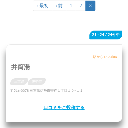
« 最初
‹ 前
1
2
3
21 - 24
/ 24件中
駅から16.34km
井筒湯
三重県
伊勢市
〒516-0078 三重県伊勢市曽祢１丁目１０−１１
口コミをご投稿する