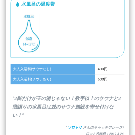
水風呂の温度帯
大人入浴料(サウナなし)
400円
大人入浴料(サウナあり)
600円
”2階だけが玉の湯じゃない！数字以上のサウナと2
階譲りの水風呂は並のサウナ施設を寄せ付けな
い！”
(
ソロトリ
さんのキャッチフレーズ)
口コミ投稿日：2019.3.24