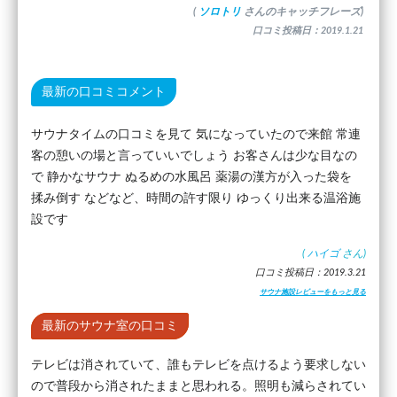
(
ソロトリ
さんのキャッチフレーズ)
口コミ投稿日：2019.1.21
最新の口コミコメント
サウナタイムの口コミを見て 気になっていたので来館 常連
客の憩いの場と言っていいでしょう お客さんは少な目なの
で 静かなサウナ ぬるめの水風呂 薬湯の漢方が入った袋を
揉み倒す などなど、時間の許す限り ゆっくり出来る温浴施
設です
(
ハイゴ
さん)
口コミ投稿日：2019.3.21
サウナ施設レビューをもっと見る
最新のサウナ室の口コミ
テレビは消されていて、誰もテレビを点けるよう要求しない
ので普段から消されたままと思われる。照明も減らされてい