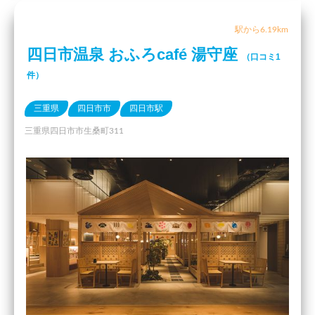
駅から6.19km
四日市温泉 おふろcafé 湯守座
（口コミ1
件）
三重県
四日市市
四日市駅
三重県四日市市生桑町311