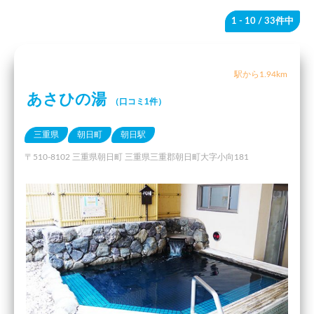
1 - 10
/ 33件中
駅から1.94km
あさひの湯
（口コミ1件）
三重県
朝日町
朝日駅
〒510-8102 三重県朝日町 三重県三重郡朝日町大字小向181