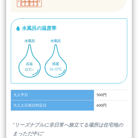
水風呂の温度帯
大人平日
500円
大人土日祝日特定日
600円
”リーズナブルに非日常へ旅立てる場所は住宅地の
まっただ中に”