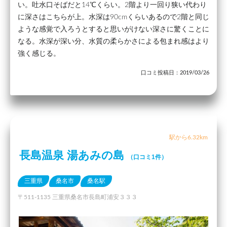
い。吐水口そばだと14℃くらい。2階より一回り狭い代わり
に深さはこちらが上。水深は90cmくらいあるので2階と同じ
ような感覚で入ろうとすると思いがけない深さに驚くことに
なる。水深が深い分、水質の柔らかさによる包まれ感はより
強く感じる。
口コミ投稿日：2019/03/26
駅から6.32km
長島温泉 湯あみの島
（口コミ1件）
三重県
桑名市
桑名駅
〒511-1135 三重県桑名市長島町浦安３３３