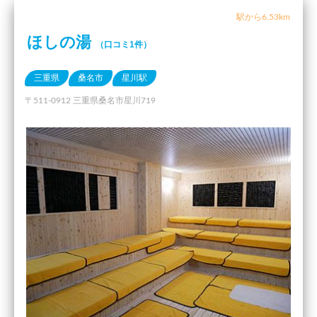
駅から6.53km
ほしの湯
（口コミ1件）
三重県
桑名市
星川駅
〒511-0912 三重県桑名市星川719