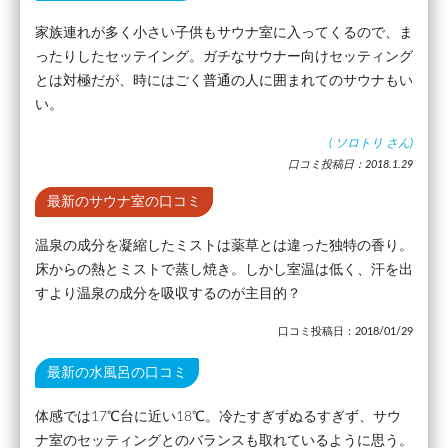
家族連れが多く小さい子供もサウナ室に入ってくるので、ま
ったりしたセッテイング。ガチなサウナー向けセッティング
とは対極だが、時にはごく普通の人に囲まれてのサウナもい
い。
(
ソロトリ
さん)
口コミ投稿日：2018.1.29
最新のサウナ室の口コミ
温泉の成分を凝縮したミストは薬草とは違った独特の香り。
床からの熱とミストで蒸し焼き。しかし室温は低く、汗を出
すより温泉の成分を吸収するのが主目的？
口コミ投稿日：2018/01/29
最新の水風呂の口コミ
体感では17℃台に近い18℃。冷たすぎずぬるすぎず、サウ
ナ室のセッティングとのバランスも取れているように思う。