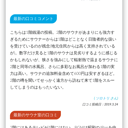
最新の口コミコメント
こちらは1階銭湯の投稿。2階のサウナがあまりにも強力す
ぎるためにサウナーからは1階はどことなく日陰者的な扱い
を受けているのが残念(地元住民からは高く支持されている
が)。数字だけ見ると1階のサウナは見劣りするように感じる
かもしれないが、狭さを強みにして輻射熱で温まるサウナに
2階と同等の水風呂、さらに多彩なお風呂が加わる1階の実
力は高い。サウナの追加料金含めて600円は安すぎるほど。
2階の噂を聞いてせっかく遠方から訪ねて来て1階をスルー
してしまうのはもったいない。
(
ソロトリ
さん)
口コミ投稿日：2019.3.24
最新のサウナ室の口コミ
2階にはあるテレビが1階にはない。BGMは昭和のJPopを中