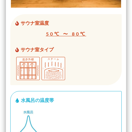
サウナ室温度
50℃ 〜 80℃
サウナ室タイプ
水風呂の温度帯