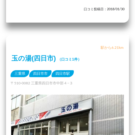
口コミ投稿日：2018/01/30
駅から6.21km
玉の湯(四日市)
（口コミ1件）
三重県
四日市市
四日市駅
〒510-0082 三重県四日市市中部４−３