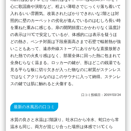
心に歌謡曲や演歌など。程よい薄暗さでじっくり落ち着いて
入れるいい雰囲気。改装されたばかりできれいな2階とは対
照的に壁のカーペットの劣化が進んでいるのはむしろ長い時
を重ねた重みに感じる。扉の開閉頻度にかかわりなく温度計
の表示は98℃で安定しているが、体感的には表示を疑うほ
どの熱さ。ベンチ対面は下段座面高さまで石壁で輻射熱が強
いこともあって、遠赤外線ストーブにありがちな直接放射さ
れた熱での火炙り感はなく、部屋全体に回った熱に包まれて
全身むらなく温まる。ロッカーの鍵が、形はどこの銭湯でも
見る平らな板に切り欠きが入った物なのに材質がステンレス
ではなくアクリルなのはこのサウナに入って納得。ステンレ
スの鍵では肌に触れると火傷する。
口コミ投稿日：2019/03/24
最新の水風呂の口コミ
水質の良さと水温は2階譲り。吐水口から冷水、蛇口から常
温水も同じ。両方が混じり合った場所は体感で16℃くら