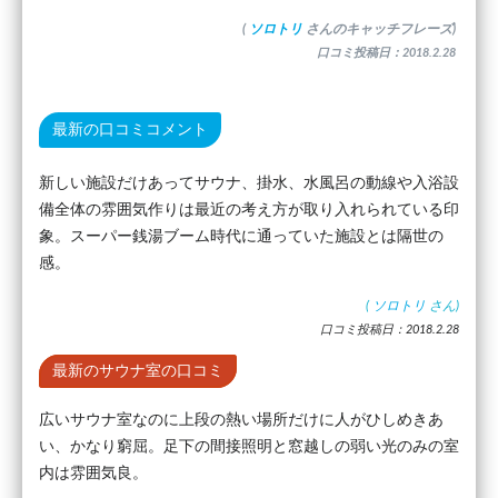
(
ソロトリ
さんのキャッチフレーズ)
口コミ投稿日：2018.2.28
最新の口コミコメント
新しい施設だけあってサウナ、掛水、水風呂の動線や入浴設
備全体の雰囲気作りは最近の考え方が取り入れられている印
象。スーパー銭湯ブーム時代に通っていた施設とは隔世の
感。
(
ソロトリ
さん)
口コミ投稿日：2018.2.28
最新のサウナ室の口コミ
広いサウナ室なのに上段の熱い場所だけに人がひしめきあ
い、かなり窮屈。足下の間接照明と窓越しの弱い光のみの室
内は雰囲気良。