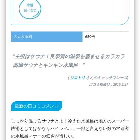
大人入浴料
680円
”主役はサウナ！良泉質の温泉を霞ませるカラカラ
高温サウナとキンキン水風呂 ”
(
ソロトリ
さんのキャッチフレーズ)
口コミ投稿日：2018.2.27
最新の口コミコメント
しっかり温まるサウナとよく冷えた水風呂は地方のスーパー
銭湯としてはかなりハイレベル。一部と言えない数の常連客
の水風呂マナーの低さが惜しい。