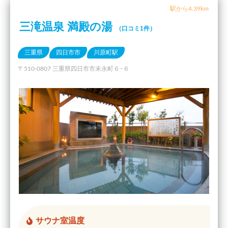
駅から4.39km
三滝温泉 満殿の湯
（口コミ1件）
三重県
四日市市
川原町駅
〒510-0807 三重県四日市市末永町６−６
サウナ室温度