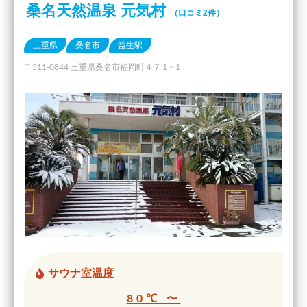
桑名天然温泉 元気村
（口コミ2件）
三重県
桑名市
益生駅
〒511-0844 三重県桑名市福岡町４７１−１
サウナ室温度
80℃ 〜