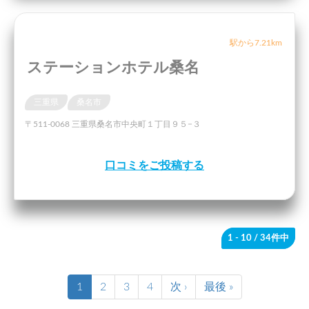
駅から7.21km
ステーションホテル桑名
三重県
桑名市
〒511-0068 三重県桑名市中央町１丁目９５−３
口コミをご投稿する
1 - 10
/ 34件中
1
2
3
4
次 ›
最後 »