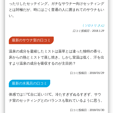
ったりしたセッテイング。ガチなサウナー向けセッティング
とは対極だが、時にはごく普通の人に囲まれてのサウナもい
い。
(
ソロトリ
さん)
口コミ投稿日：2018.1.29
最新のサウナ室の口コミ
温泉の成分を凝縮したミストは薬草とは違った独特の香り。
床からの熱とミストで蒸し焼き。しかし室温は低く、汗を出
すより温泉の成分を吸収するのが主目的？
口コミ投稿日：2018/01/29
最新の水風呂の口コミ
体感では17℃台に近い18℃。冷たすぎずぬるすぎず、サウ
ナ室のセッティングとのバランスも取れているように思う。
口コミ投稿日：2018/01/30