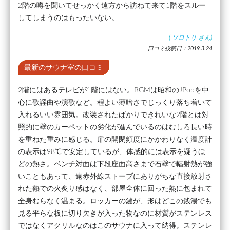
2階の噂を聞いてせっかく遠方から訪ねて来て1階をスルー
してしまうのはもったいない。
(
ソロトリ
さん)
口コミ投稿日：2019.3.24
最新のサウナ室の口コミ
2階にはあるテレビが1階にはない。BGMは昭和のJPopを中
心に歌謡曲や演歌など。程よい薄暗さでじっくり落ち着いて
入れるいい雰囲気。改装されたばかりできれいな2階とは対
照的に壁のカーペットの劣化が進んでいるのはむしろ長い時
を重ねた重みに感じる。扉の開閉頻度にかかわりなく温度計
の表示は98℃で安定しているが、体感的には表示を疑うほ
どの熱さ。ベンチ対面は下段座面高さまで石壁で輻射熱が強
いこともあって、遠赤外線ストーブにありがちな直接放射さ
れた熱での火炙り感はなく、部屋全体に回った熱に包まれて
全身むらなく温まる。ロッカーの鍵が、形はどこの銭湯でも
見る平らな板に切り欠きが入った物なのに材質がステンレス
ではなくアクリルなのはこのサウナに入って納得。ステンレ