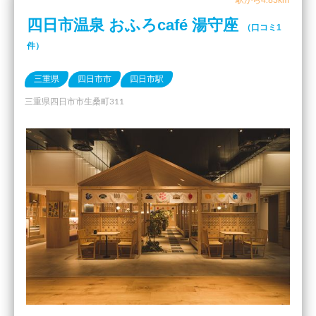
駅から4.83km
四日市温泉 おふろcafé 湯守座
（口コミ1
件）
三重県
四日市市
四日市駅
三重県四日市市生桑町311