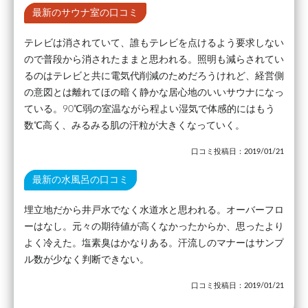
最新のサウナ室の口コミ
テレビは消されていて、誰もテレビを点けるよう要求しない
ので普段から消されたままと思われる。照明も減らされてい
るのはテレビと共に電気代削減のためだろうけれど、経営側
の意図とは離れてほの暗く静かな居心地のいいサウナになっ
ている。90℃弱の室温ながら程よい湿気で体感的にはもう
数℃高く、みるみる肌の汗粒が大きくなっていく。
口コミ投稿日：2019/01/21
最新の水風呂の口コミ
埋立地だから井戸水でなく水道水と思われる。オーバーフロ
ーはなし。元々の期待値が高くなかったからか、思ったより
よく冷えた。塩素臭はかなりある。汗流しのマナーはサンプ
ル数が少なく判断できない。
口コミ投稿日：2019/01/21