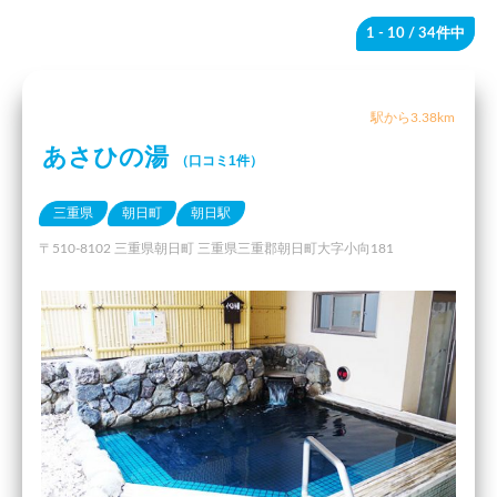
1 - 10
/ 34件中
駅から3.38km
あさひの湯
（口コミ1件）
三重県
朝日町
朝日駅
〒510-8102 三重県朝日町 三重県三重郡朝日町大字小向181