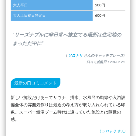
大人平日
500円
大人土日祝日特定日
600円
”リーズナブルに非日常へ旅立てる場所は住宅地の
まっただ中に”
(
ソロトリ
さんのキャッチフレーズ)
口コミ投稿日：2018.2.28
最新の口コミコメント
新しい施設だけあってサウナ、掛水、水風呂の動線や入浴設
備全体の雰囲気作りは最近の考え方が取り入れられている印
象。スーパー銭湯ブーム時代に通っていた施設とは隔世の
感。
(
ソロトリ
さん)