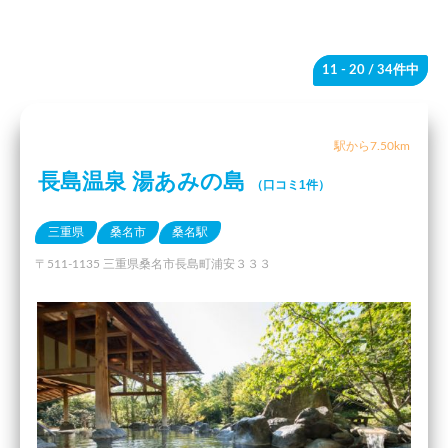
11 - 20
/ 34件中
駅から7.50km
長島温泉 湯あみの島
（口コミ1件）
三重県
桑名市
桑名駅
〒511-1135 三重県桑名市長島町浦安３３３