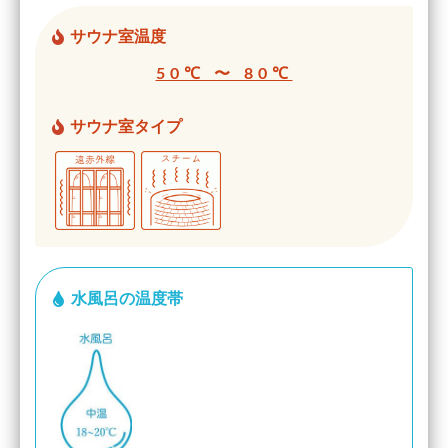
サウナ室温度
50℃ 〜 80℃
サウナ室タイプ
水風呂の温度帯