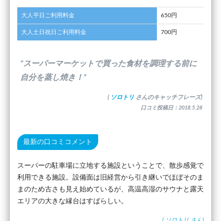
大人平日ご利用料金
650円
大人土日祝日ご利用料金
700円
”スーパーマーケットで買った食材を調理する前に
自分を蒸し焼き！”
(
ソロトリ
さんのキャッチフレーズ)
口コミ投稿日：2018.5.28
最新の口コミコメント
スーパーの駐車場に立地する施設ということで、散歩感覚で
利用できる施設。設備面は旧経営から引き継いでほぼそのま
まのため古さも見え始めているが、高温高湿のサウナと露天
エリアの大きな縁台はすばらしい。
(
ソロトリ
さん)