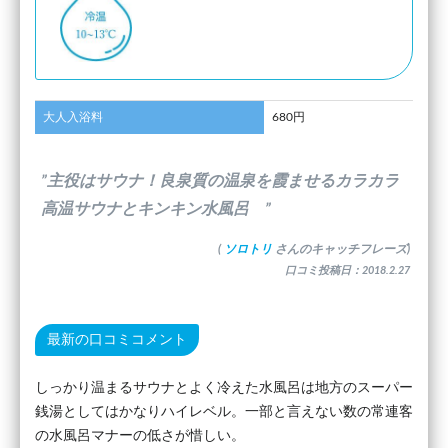
大人入浴料
680円
”主役はサウナ！良泉質の温泉を霞ませるカラカラ
高温サウナとキンキン水風呂 ”
(
ソロトリ
さんのキャッチフレーズ)
口コミ投稿日：2018.2.27
最新の口コミコメント
しっかり温まるサウナとよく冷えた水風呂は地方のスーパー
銭湯としてはかなりハイレベル。一部と言えない数の常連客
の水風呂マナーの低さが惜しい。