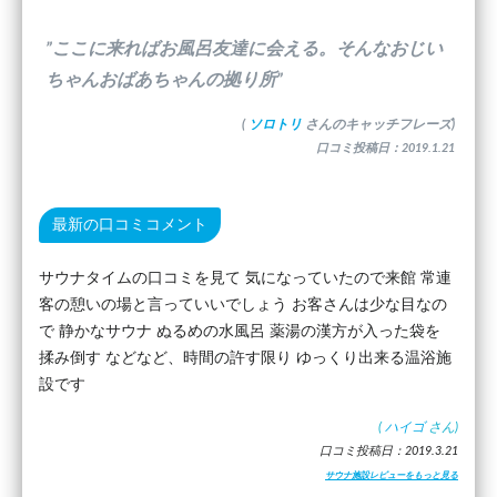
”ここに来ればお風呂友達に会える。そんなおじい
ちゃんおばあちゃんの拠り所”
(
ソロトリ
さんのキャッチフレーズ)
口コミ投稿日：2019.1.21
最新の口コミコメント
サウナタイムの口コミを見て 気になっていたので来館 常連
客の憩いの場と言っていいでしょう お客さんは少な目なの
で 静かなサウナ ぬるめの水風呂 薬湯の漢方が入った袋を
揉み倒す などなど、時間の許す限り ゆっくり出来る温浴施
設です
(
ハイゴ
さん)
口コミ投稿日：2019.3.21
サウナ施設レビューをもっと見る