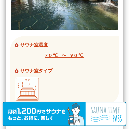
サウナ室温度
70℃ 〜 90℃
サウナ室タイプ
水風呂の温度帯