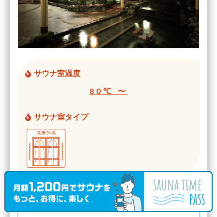
サウナ室温度
80℃ 〜
サウナ室タイプ
水風呂の温度帯