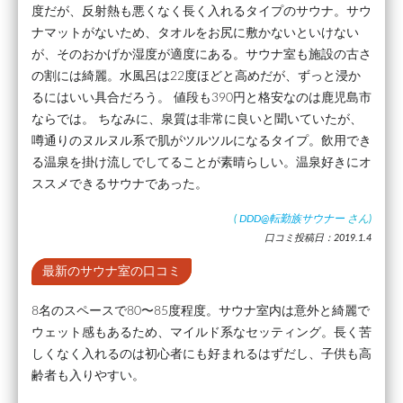
度だが、反射熱も悪くなく長く入れるタイプのサウナ。サウ
ナマットがないため、タオルをお尻に敷かないといけない
が、そのおかげか湿度が適度にある。サウナ室も施設の古さ
の割には綺麗。水風呂は22度ほどと高めだが、ずっと浸か
るにはいい具合だろう。 値段も390円と格安なのは鹿児島市
ならでは。 ちなみに、泉質は非常に良いと聞いていたが、
噂通りのヌルヌル系で肌がツルツルになるタイプ。飲用でき
る温泉を掛け流しでしてることが素晴らしい。温泉好きにオ
ススメできるサウナであった。
(
DDD@転勤族サウナー
さん)
口コミ投稿日：2019.1.4
最新のサウナ室の口コミ
8名のスペースで80〜85度程度。サウナ室内は意外と綺麗で
ウェット感もあるため、マイルド系なセッティング。長く苦
しくなく入れるのは初心者にも好まれるはずだし、子供も高
齢者も入りやすい。