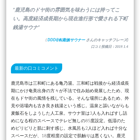
”鹿児島のドヤ街の雰囲気を味わうには持ってこ
い。高度経済成長期から現在進行形で愛される下町
銭湯サウナ”
(
DDD@転勤族サウナー
さんのキャッチフレーズ)
口コミ投稿日：2019.1.4
最新の口コミコメント
鹿児島市は三和町にある亀乃湯。三和町は戦後から経済成長
期にかけ奄美出身の方々が不法で住み始め発展したため、現
在もドヤ街の風情を残している。そんな場所にあるため、外
見や浴場内も古き良き銭湯という感じ。温泉と謳いながらも
麦飯石をしようした人工泉。サウナ室は3人も入ればすし詰
めになる程のスペースでテレビ無しの85度設定。低湿のた
めピリピリと肌に刺す感じ。水風呂も2人ほど入れば十分な
スペースだが、18度程度の設定で肌触りは悪くない。鹿児