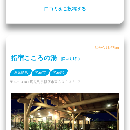
口コミをご投稿する
駅から18.97km
指宿こころの湯
（口コミ1件）
鹿児島県
指宿市
指宿駅
〒891-0404 鹿児島県指宿市東方９２３６−７