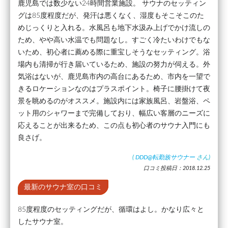
鹿児島では数少ない24時間営業施設。 サウナのセッティン
グは85度程度だが、発汗は悪くなく、湿度もそこそこのた
めじっくりと入れる。水風呂も地下水汲み上げでかけ流しの
ため、やや高い水温でも問題なし。すごく冷たいわけでもな
いため、初心者に薦める際に重宝しそうなセッティング。浴
場内も清掃が行き届いているため、施設の努力が伺える。外
気浴はないが、鹿児島市内の高台にあるため、市内を一望で
きるロケーションなのはプラスポイント。椅子に腰掛けて夜
景を眺めるのがオススメ。施設内には家族風呂、岩盤浴、ペ
ット用のシャワーまで完備しており、幅広い客層のニーズに
応えることが出来るため、この点も初心者のサウナ入門にも
良さげ。
(
DDD@転勤族サウナー
さん)
口コミ投稿日：2018.12.25
最新のサウナ室の口コミ
85度程度のセッティングだが、循環はよし。かなり広々と
したサウナ室。