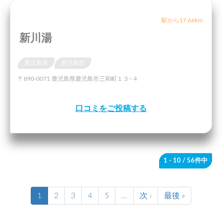
駅から17.66km
新川湯
鹿児島県
鹿児島市
〒890-0071 鹿児島県鹿児島市三和町１３−４
口コミをご投稿する
1 - 10
/ 56件中
1
2
3
4
5
…
次 ›
最後 »