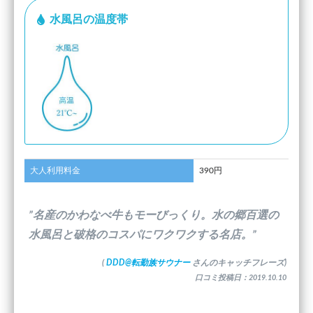
水風呂の温度帯
大人利用料金
390円
”名産のかわなべ牛もモーびっくり。水の郷百選の
水風呂と破格のコスパにワクワクする名店。”
(
DDD@転勤族サウナー
さんのキャッチフレーズ)
口コミ投稿日：2019.10.10