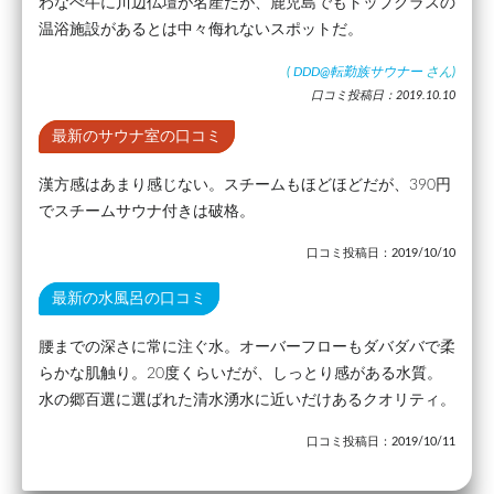
わなべ牛に川辺仏壇が名産だが、鹿児島でもトップクラスの
温浴施設があるとは中々侮れないスポットだ。
(
DDD@転勤族サウナー
さん)
口コミ投稿日：2019.10.10
最新のサウナ室の口コミ
漢方感はあまり感じない。スチームもほどほどだが、390円
でスチームサウナ付きは破格。
口コミ投稿日：2019/10/10
最新の水風呂の口コミ
腰までの深さに常に注ぐ水。オーバーフローもダバダバで柔
らかな肌触り。20度くらいだが、しっとり感がある水質。
水の郷百選に選ばれた清水湧水に近いだけあるクオリティ。
口コミ投稿日：2019/10/11