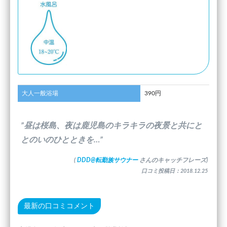
大人一般浴場
390円
”昼は桜島、夜は鹿児島のキラキラの夜景と共にと
とのいのひとときを…”
(
DDD@転勤族サウナー
さんのキャッチフレーズ)
口コミ投稿日：2018.12.25
最新の口コミコメント