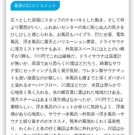
最新の口コミコメント
広々とした浴場にスタッフのテキパキとした動き。そして何
より愛想がいい。ふれあいセンターの名に恥じぬ人の良さを
ひしひしと感じられる。お風呂もバイブラ、打たせ湯、電気
風呂、浮き風呂に露天とバリエーション豊富。ドライサウナ
に漢方ミストサウナもあり、外気浴スペースにはととのい椅
子が3脚も。390円でこれは破格だ。ドライサウナは温度計
が無いが、高湿であり恐らく80度ほどだろう。綺麗なサウ
ナ室にセッティングも良く発汗良好。ウレタン製サウナマッ
トも使い放題なのが嬉しい。水風呂も腰までと深くダバダバ
と溢れるオーバーフロー。20度ほどだが、水質は滑らかで
心地良く長く入れる。水の郷百選に選ばれた地域だけある。
漢方スチームはあまり漢方感はなかったが、390円でこれは
素晴らしい。浮き風呂のジェットが余りに気持ちよく、浮遊
感があり心地良い。サウナ→水風呂→外気浴→浮き風呂→サ
ウナと繰り返すのがオススメ。熊本の菊池わくわく温泉然
り、わくわくと名の付く施設は本当に外れがない。川辺はか