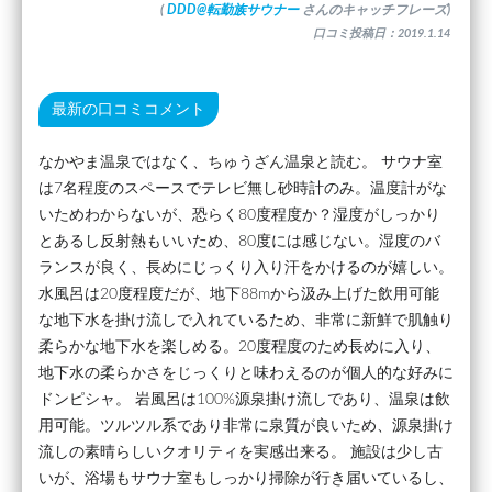
(
DDD@転勤族サウナー
さんのキャッチフレーズ)
口コミ投稿日：2019.1.14
最新の口コミコメント
なかやま温泉ではなく、ちゅうざん温泉と読む。 サウナ室
は7名程度のスペースでテレビ無し砂時計のみ。温度計がな
いためわからないが、恐らく80度程度か？湿度がしっかり
とあるし反射熱もいいため、80度には感じない。湿度のバ
ランスが良く、長めにじっくり入り汗をかけるのが嬉しい。
水風呂は20度程度だが、地下88mから汲み上げた飲用可能
な地下水を掛け流しで入れているため、非常に新鮮で肌触り
柔らかな地下水を楽しめる。20度程度のため長めに入り、
地下水の柔らかさをじっくりと味わえるのが個人的な好みに
ドンピシャ。 岩風呂は100%源泉掛け流しであり、温泉は飲
用可能。ツルツル系であり非常に泉質が良いため、源泉掛け
流しの素晴らしいクオリティを実感出来る。 施設は少し古
いが、浴場もサウナ室もしっかり掃除が行き届いているし、