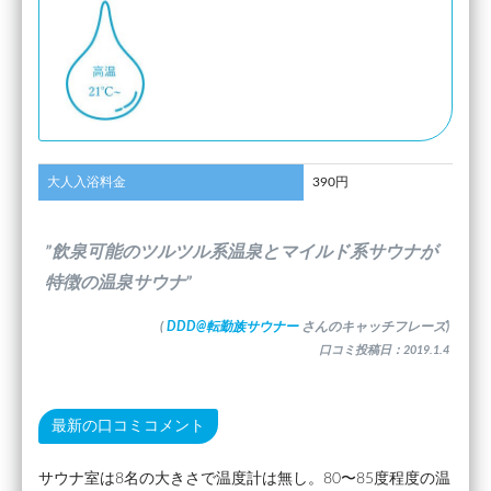
大人入浴料金
390円
”飲泉可能のツルツル系温泉とマイルド系サウナが
特徴の温泉サウナ”
(
DDD@転勤族サウナー
さんのキャッチフレーズ)
口コミ投稿日：2019.1.4
最新の口コミコメント
サウナ室は8名の大きさで温度計は無し。80〜85度程度の温