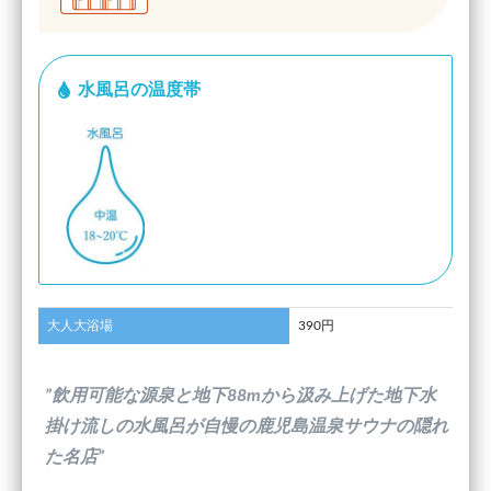
水風呂の温度帯
大人大浴場
390円
”飲用可能な源泉と地下88mから汲み上げた地下水
掛け流しの水風呂が自慢の鹿児島温泉サウナの隠れ
た名店”