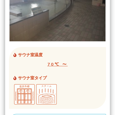
サウナ室温度
70℃ 〜
サウナ室タイプ