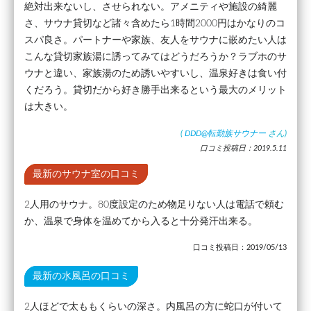
絶対出来ないし、させられない。アメニティや施設の綺麗
さ、サウナ貸切など諸々含めたら1時間2000円はかなりのコ
スパ良さ。パートナーや家族、友人をサウナに嵌めたい人は
こんな貸切家族湯に誘ってみてはどうだろうか？ラブホのサ
ウナと違い、家族湯のため誘いやすいし、温泉好きは食い付
くだろう。貸切だから好き勝手出来るという最大のメリット
は大きい。
(
DDD@転勤族サウナー
さん)
口コミ投稿日：2019.5.11
最新のサウナ室の口コミ
2人用のサウナ。80度設定のため物足りない人は電話で頼む
か、温泉で身体を温めてから入ると十分発汗出来る。
口コミ投稿日：2019/05/13
最新の水風呂の口コミ
2人ほどで太ももくらいの深さ。内風呂の方に蛇口が付いて