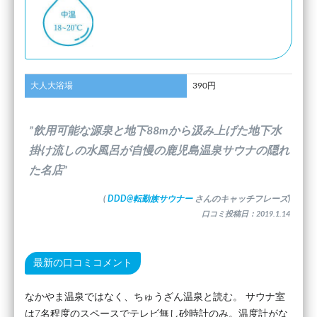
大人大浴場
390円
”飲用可能な源泉と地下88mから汲み上げた地下水
掛け流しの水風呂が自慢の鹿児島温泉サウナの隠れ
た名店”
(
DDD@転勤族サウナー
さんのキャッチフレーズ)
口コミ投稿日：2019.1.14
最新の口コミコメント
なかやま温泉ではなく、ちゅうざん温泉と読む。 サウナ室
は7名程度のスペースでテレビ無し砂時計のみ。温度計がな