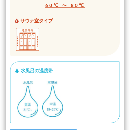
60℃ 〜 80℃
サウナ室タイプ
水風呂の温度帯