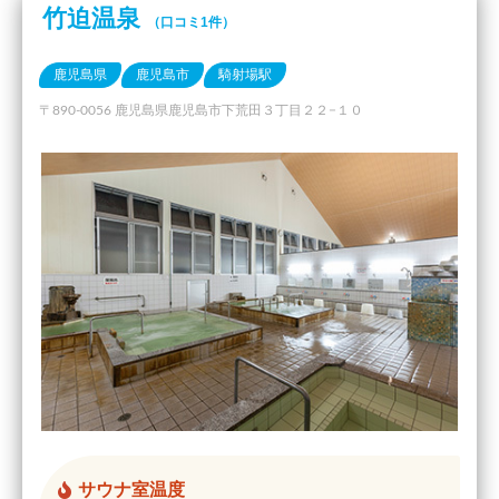
竹迫温泉
（口コミ1件）
鹿児島県
鹿児島市
騎射場駅
〒890-0056 鹿児島県鹿児島市下荒田３丁目２２−１０
サウナ室温度