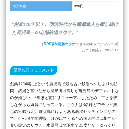
大人料金
390円
”創業120年以上。明治時代から薩摩隼人を癒し続け
た鹿児島一の老舗銭湯サウナ。”
(
DDD@転勤族サウナー
さんのキャッチフレーズ)
口コミ投稿日：2019.1.19
最新の口コミコメント
創業120年以上という鹿児島で最も古い銭湯へ久しぶりの訪
問。銭湯と言いながら温泉掛け流しが鹿児島のデフォルトな
のが嬉しい。5年ほど前にリニューアルしたため、古さを残
しながらも綺麗になっている。サウナは8名ほどでテレビ無
しの90度設定。鹿児島にはよくある高湿セッティングなの
で、4〜5分で無理なく汗が出てくるため個人的には相性が
良い設定のサウナ。水風呂は地下水で20度だが、ゆっくり