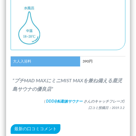
大人入浴料
390円
”プチMAD MAXにミニMIST MAXを兼ね備える鹿児
島サウナの優良店”
(
DDD@転勤族サウナー
さんのキャッチフレーズ)
口コミ投稿日：2019.3.2
最新の口コミコメント