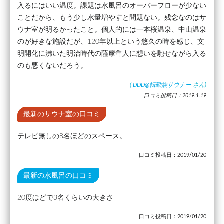
入るにはいい温度。課題は水風呂のオーバーフローが少ない
ことだから、もう少し水量増やすと問題ない。残念なのはサ
ウナ室が明るかったこと。個人的には一本桜温泉、中山温泉
のが好きな施設だが、120年以上という悠久の時を感じ、文
明開化に沸いた明治時代の薩摩隼人に想いを馳せながら入る
のも悪くないだろう。
(
DDD@転勤族サウナー
さん)
口コミ投稿日：2019.1.19
最新のサウナ室の口コミ
テレビ無しの8名ほどのスペース。
口コミ投稿日：2019/01/20
最新の水風呂の口コミ
20度ほどで3名くらいの大きさ
口コミ投稿日：2019/01/20