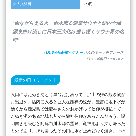
大人入浴料
390円
”命ながらえる水、命水流る洞窟サウナと館内全域
源泉掛け流しに日本三大化け狸も慄くサウナ界の名
狸”
(
DDD@転勤族サウナー
さんのキャッチフレーズ)
口コミ投稿日：2019.8.20
最新の口コミコメント
入口にはたぬき湯とう屋号だけあって、沢山の狸の焼き物が
お出迎え。店内に入ると巨大な龍神の絵が。豊富に地下水が
湧くから鹿児島では龍神さんのおかげって信仰が根強くて、
たぬき湯のある地域も昔から龍神信仰があったんだろう。説
明書きを読むと阿蘇白川水源の霊泉、竜神池より持ち帰った
ものであり、持ち帰ったその日に水が止めどなく湧き、その