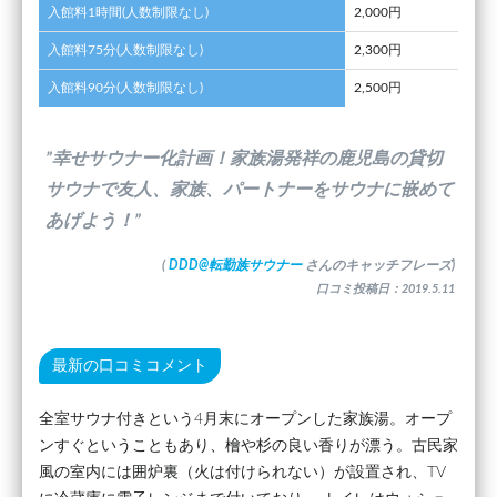
入館料1時間(人数制限なし)
2,000円
入館料75分(人数制限なし)
2,300円
入館料90分(人数制限なし)
2,500円
”幸せサウナー化計画！家族湯発祥の鹿児島の貸切
サウナで友人、家族、パートナーをサウナに嵌めて
あげよう！”
(
DDD@転勤族サウナー
さんのキャッチフレーズ)
口コミ投稿日：2019.5.11
最新の口コミコメント
全室サウナ付きという4月末にオープンした家族湯。オープ
ンすぐということもあり、檜や杉の良い香りが漂う。古民家
風の室内には囲炉裏（火は付けられない）が設置され、TV