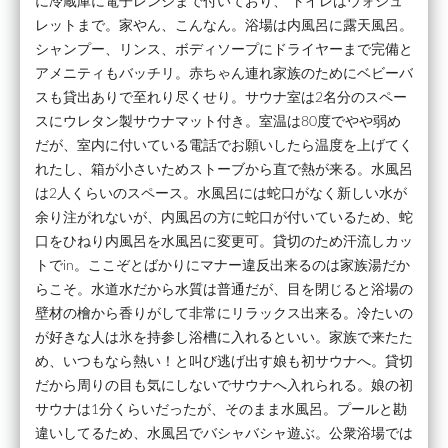
に冷蔵庫に電子レンジまで付いており、 トイレはウォシュ
レットまで。家やん、こんなん。浴場は内風呂に露天風呂。
シャンプー、リンス、ボディソープにドライヤーまで完備と
アメニティもバッチリ。赤ちゃん連れ家族のためにベビーバ
スも貸出ありで至れり尽くせり。サウナ室は2名分のスペー
スにウレタン製サウナマット付き。室温は80度でやや弱め
だが、室内に付いている電話でお願いしたら温度を上げてく
れたし、箱が小さいためストーブから直で熱が来る。水風呂
は2人くらいのスペース。水風呂には蛇口がなく新しい水が
余り注がれないが、内風呂の方に蛇口が付いているため、蛇
口をひねり内風呂を水風呂に変更可。貸切のため汗流しカッ
トでin。ここぞとばかりにマナー違反出来るのは家族湯だか
らこそ。水道水だから水質は普通だが、目を閉じると浴場の
壁材の檜から香りがして非常にリラックス出来る。冷たいの
が好きな人は氷を持参し浴槽に入れるといい。家族で来たた
め、いつもなら熱い！と叫び逃げ出す娘も初サウナへ。貸切
だから周りの目も気にしないでサウナへ入れられる。娘の初
サウナは1分くらいだったが、そのまま水風呂。プールと勘
違いしてるため、水風呂でバシャバシャ遊ぶ。公衆浴場では