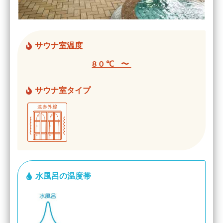
サウナ室温度
80℃ 〜
サウナ室タイプ
水風呂の温度帯