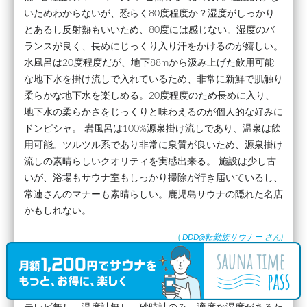
いためわからないが、恐らく80度程度か？湿度がしっかり
とあるし反射熱もいいため、80度には感じない。湿度のバ
ランスが良く、長めにじっくり入り汗をかけるのが嬉しい。
水風呂は20度程度だが、地下88mから汲み上げた飲用可能
な地下水を掛け流しで入れているため、非常に新鮮で肌触り
柔らかな地下水を楽しめる。20度程度のため長めに入り、
地下水の柔らかさをじっくりと味わえるのが個人的な好みに
ドンピシャ。 岩風呂は100%源泉掛け流しであり、温泉は飲
用可能。ツルツル系であり非常に泉質が良いため、源泉掛け
流しの素晴らしいクオリティを実感出来る。 施設は少し古
いが、浴場もサウナ室もしっかり掃除が行き届いているし、
常連さんのマナーも素晴らしい。鹿児島サウナの隠れた名店
かもしれない。
(
DDD@転勤族サウナー
さん)
口コミ投稿日：2019.1.14
最新のサウナ室の口コミ