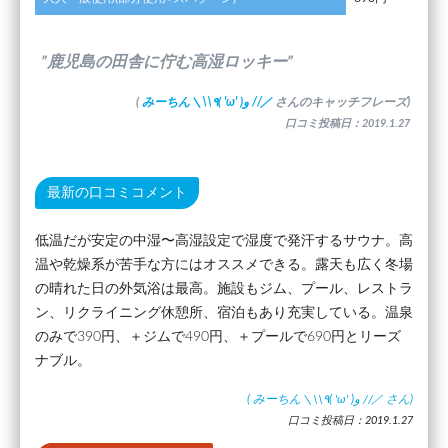
”鹿児島の田舎に佇む高湿ロッキー”
(
みーちん＼\\٩( 'ω' )و //／
さんのキャッチフレーズ)
口コミ投稿日：2019.1.27
最新の口コミコメント
低温だが安定の中湿〜高湿設定で湿度で発汗するサウナ。高
温や乾燥系が苦手な方にはオススメできる。露天も広く冬場
の晴れた日の外気浴は最高。施設もジム、プール、レストラ
ン、リクライニング休憩所、宿泊もあり充実している。温泉
のみで390円、＋ジムで490円、＋プールで690円とリーズ
ナブル。
(
みーちん＼\\٩( 'ω' )و //／
さん)
口コミ投稿日：2019.1.27