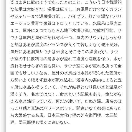
姿はまさに龍のようであったとのこと。こういう日本昔話的
な伝承は大好きだ。浴場は広々し、お風呂だけでなくカラン
やシャワーまで源泉掛け流し。バイブラ、打たせ湯などバリ
エーション豊富で泉質はトロッとしている。水風呂は屋内に
１つ、屋外に２つでもちろん地下水掛け流しで飲料可能。サ
ウナは屋内と屋外にそれぞれ一つ。屋内のサウナはしっかり
と熱はあるが湿度のバランスが良くて苦しくなく発汗良好。
屋外にある洞窟サウナは65度とそこそこの温度だが、サウ
ナ室の中に飲料可の湧き水が流れて適度な湿度を保つ。水が
流れるせせらぎの音も良い。サウナ室に水が流れる所って全
国でも珍しいよなぁ。屋外の水風呂は水晶が祀られた箇所か
ら勢いよく絶えず新水が流れ込む。浴場内の案内によると五
ヶ所に水晶を祀っていて、それが結界となり良い水と温泉が
湧くそう。名水ではなく、命水という記載もあり、命ながら
える水と銘打っている。何だか凄いぞ、たぬき湯。店名のほ
っこり感と真逆のパワースポット。間違いなく都会にあった
ら大繁盛する名店。日本三大化け狸の芝右衛門狸、太三郎
狸、団三郎狸も慄くに違いない。