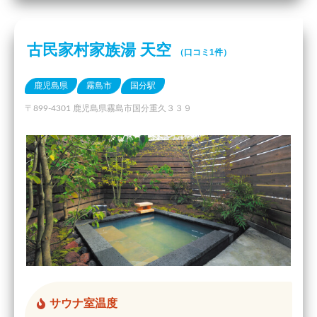
古民家村家族湯 天空
（口コミ1件）
鹿児島県
霧島市
国分駅
〒899-4301 鹿児島県霧島市国分重久３３９
サウナ室温度