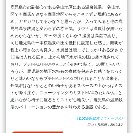
鹿児島市の副都心である谷山地区にある温泉銭湯。 谷山地
区でも商店が連なる商業地区からそこそこ近い場所にあるた
め、ガヤガヤしてるかな？と思ったが、入ってみると他の鹿
児島温泉銭湯と変わらずの雰囲気。サウナは温度計が無いた
めわからないが、90〜85度くらいか？湿度は高湿であり、
同じ鹿児島の一本桜温泉の圧を低目に設定した感じ。照明が
程よい暗さなのも良き。水風呂は腰までしっかりある深さで
10名は入れる広さ。上から地下水が滝の様に掛け流されて
おり、プチMAD MAXやん…と心の中で呟く。20度くらいだ
ろうが、鹿児島の地下水特有の身体を包み込む感じをじっく
りと味わいながらプチMAD MAXに打たれることが出来る。
外気浴はないがととのい椅子があるスペースの上からはミス
トが降り注ぐ。ニューウイングのミストMAXみたいやん…と
思いながら椅子に座るとミストが心地良い。鹿児島の温泉銭
湯のバリエーションの豊かさを味わえる施設である。
(
DDD@転勤族サウナー
さん)
口コミ投稿日：2019.3.2