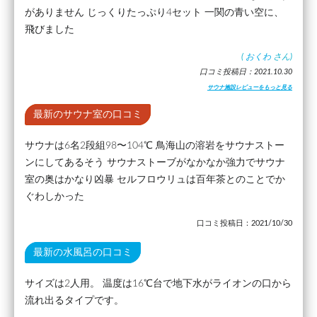
がありません じっくりたっぷり4セット 一関の青い空に、
飛びました
(
おくわ
さん)
口コミ投稿日：2021.10.30
サウナ施設レビューをもっと見る
最新のサウナ室の口コミ
サウナは6名2段組98〜104℃ 鳥海山の溶岩をサウナストー
ンにしてあるそう サウナストーブがなかなか強力でサウナ
室の奥はかなり凶暴 セルフロウリュは百年茶とのことでか
ぐわしかった
口コミ投稿日：2021/10/30
最新の水風呂の口コミ
サイズは2人用。 温度は16℃台で地下水がライオンの口から
流れ出るタイプです。