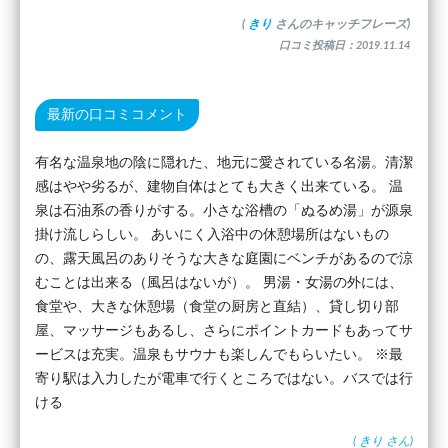
(
きり
さんのキャッチフレーズ)
口コミ投稿日：2019.11.14
最新の口コミコメント
有名な温泉地の陰に隠れた、地元に愛されている名湯。清潔
感はやや劣るが、建物自体はとても大きく出来ている。 温
泉は石油系の香りがする。小さな浴槽の「ぬるめ湯」が源泉
掛け流しらしい。 あいにく入浴中の休憩場所はないもの
の、露天風呂のありそうな大きな庭園にベンチがあるので涼
むことは出来る（風呂はないが）。 男湯・女湯の外には、
食堂や、大きな休憩場（食堂の厨房と直結）、貸し切り部
屋、マッサージもあるし、さらにポイントカードもあってサ
ービスは充実。温泉もサウナも楽しんでもらいたい。 ※最
寄り駅は入力したが電車で行くところではない。バスでは行
ける
(
きり
さん)