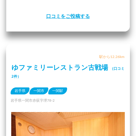
口コミをご投稿する
駅から12.26km
ゆファミリーレストラン古戦場
（口コミ
2件）
岩手県
一関市
一関駅
岩手県一関市赤荻字堺78-2