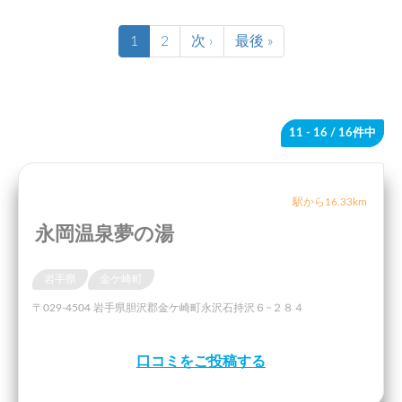
1
2
次 ›
最後 »
11 - 16
/ 16件中
駅から16.33km
永岡温泉夢の湯
岩手県
金ケ崎町
〒029-4504 岩手県胆沢郡金ケ崎町永沢石持沢６−２８４
口コミをご投稿する