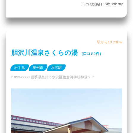
口コミ投稿日：2018/01/09
駅から13.23km
胆沢川温泉さくらの湯
（口コミ1件）
岩手県
奥州市
水沢駅
〒023-0003 岩手県奥州市水沢区佐倉河字明神堂２７