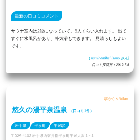
最新の口コミコメント
サウナ室内は2段になっていて、8人くらい入れます。 出て
すぐに水風呂があり、外気浴もできます。 見晴らしもよい
です。
(
naminamihei isono
さん)
口コミ投稿日：2019.7.6
駅から6.56km
悠久の湯平泉温泉
（口コミ1件）
岩手県
平泉町
平泉駅
〒029-4102 岩手県西磐井郡平泉町平泉大沢１−１