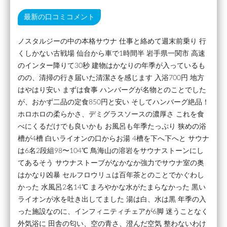
最新の口コミコメント
ノスタルジーの中の本格サウナ 仕事と絡めて週末前乗り 行
くしかない古戦場 仙台から車で1時間半 岩手県一関市 高速
のインター降りて30秒 建物はかなりの年季が入っているも
のの、清掃の行き届いた清潔さを感じます 入浴700円 地方
はやはり安い まずは食事 ハンバーグが名物とのことでした
が、おかず二品の定食850円と安い そしてハンバーグ絶品！
ホロホロの柔らかさ、デミグラスソースの濃厚さ これを食
べにくるだけでも良いかも お風呂も年季たっぷり 狭めの浴
槽が4槽 白いライオンの口からお湯 4槽を下へ下へと サウナ
は6名2段組98〜104℃ 鳥海山の溶岩をサウナストーンにし
てあるそう サウナストーブがなかなか強力でサウナ室の奥
はかなり凶暴 セルフロウリュは百年茶とのことでかぐわし
かった 水風呂2名14℃ まろやかな水がたまらなかった 黒い
ライオンが水を吐き出してました 湯は白、水は黒 年季の入
った施設なのに、インフィニティチェアが6脚 迷うことなく
外気浴に 田舎の匂い、空の青さ、澄んだ空気 整わないわけ