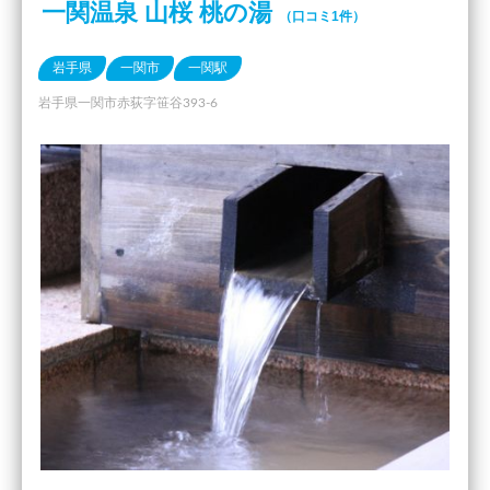
一関温泉 山桜 桃の湯
（口コミ1件）
岩手県
一関市
一関駅
岩手県一関市赤荻字笹谷393-6