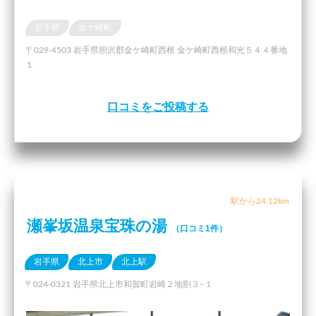
岩手県
金ケ崎町
〒029-4503 岩手県胆沢郡金ケ崎町西根 金ケ崎町西根和光５４４番地
１
口コミをご投稿する
駅から24.12km
瀬峯坂温泉宝珠の湯
（口コミ1件）
岩手県
北上市
北上駅
〒024-0321 岩手県北上市和賀町岩崎２地割３−１