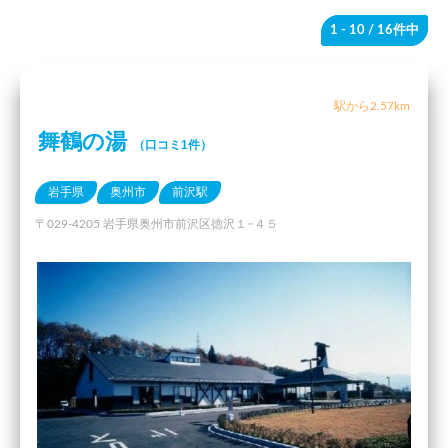
1 - 10
/ 16件中
駅から2.57km
舞鶴の湯
（口コミ1件）
岩手県
奥州市
前沢駅
〒029-4205 岩手県奥州市前沢区徳沢１−４５