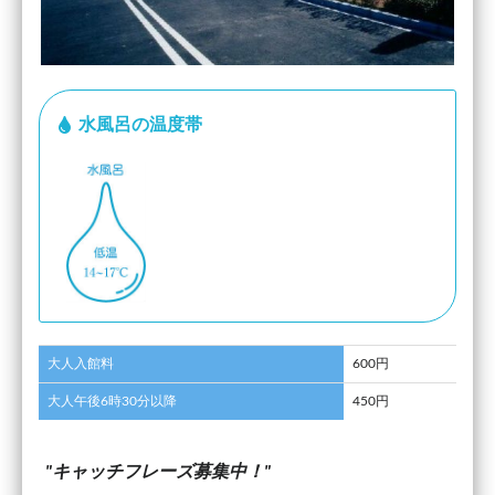
水風呂の温度帯
大人入館料
600円
大人午後6時30分以降
450円
キャッチフレーズ募集中！