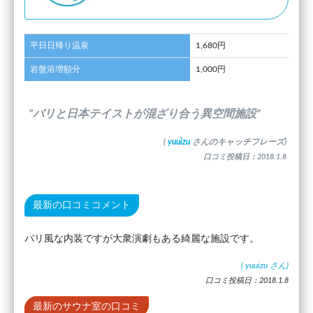
平日日帰り温泉
1,680円
岩盤浴増額分
1,000円
”バリと日本テイストが混ざり合う異空間施設”
(
yuuizu
さんのキャッチフレーズ)
口コミ投稿日：2018.1.8
最新の口コミコメント
バリ風な内装ですが大衆演劇もある綺麗な施設です。
(
yuuizu
さん)
口コミ投稿日：2018.1.8
最新のサウナ室の口コミ