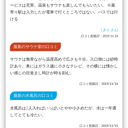
ービスは充実。温泉もサウナも楽しんでもらいたい。 ※最
寄り駅は入力したが電車で行くところではない。バスでは行
ける
(
きり
さん)
口コミ投稿日：2019.11.14
最新のサウナ室の口コミ
サウナは無骨ながら温度高めで広さも十分。入口側には砂時
計あり。奥にはガラス越に小さなテレビ、その横には懐かし
い感じの目覚まし時計が時を刻む。
口コミ投稿日：2019/11/14
最新の水風呂の口コミ
水風呂は2人入ればいっぱいとやや小さめだが、水は一年通
してとても冷たい。
口コミ投稿日：2019/11/15