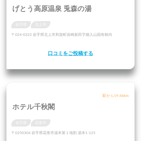
げとう高原温泉 兎森の湯
岩手県
北上市
〒024-0322 岩手県北上市和賀町岩崎新田字畑入山国有林内
口コミをご投稿する
駅から19.46km
ホテル千秋閣
岩手県
花巻市
〒0250304 岩手県花巻市湯本第１地割 湯本1-125