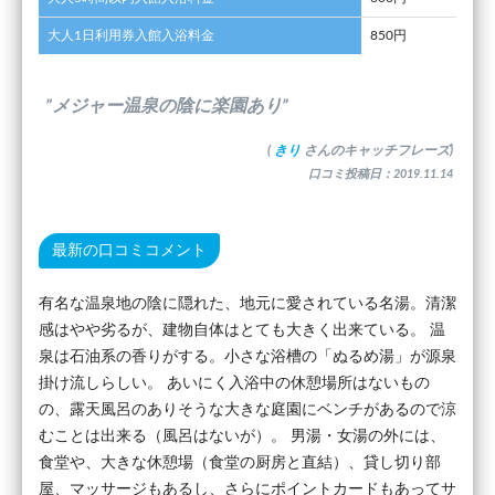
大人1日利用券入館入浴料金
850円
”メジャー温泉の陰に楽園あり”
(
きり
さんのキャッチフレーズ)
口コミ投稿日：2019.11.14
最新の口コミコメント
有名な温泉地の陰に隠れた、地元に愛されている名湯。清潔
感はやや劣るが、建物自体はとても大きく出来ている。 温
泉は石油系の香りがする。小さな浴槽の「ぬるめ湯」が源泉
掛け流しらしい。 あいにく入浴中の休憩場所はないもの
の、露天風呂のありそうな大きな庭園にベンチがあるので涼
むことは出来る（風呂はないが）。 男湯・女湯の外には、
食堂や、大きな休憩場（食堂の厨房と直結）、貸し切り部
屋、マッサージもあるし、さらにポイントカードもあってサ