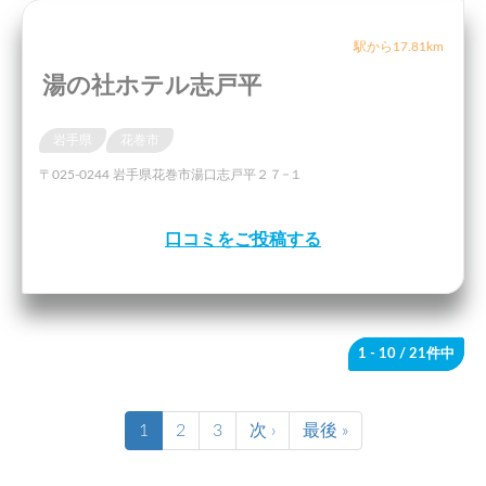
駅から17.81km
湯の社ホテル志戸平
岩手県
花巻市
〒025-0244 岩手県花巻市湯口志戸平２７−１
口コミをご投稿する
1 - 10
/ 21件中
1
2
3
次 ›
最後 »