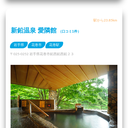
駅から23.85km
新鉛温泉 愛隣館
（口コミ1件）
岩手県
花巻市
花巻駅
〒025-0252 岩手県花巻市鉛西鉛西鉛２３