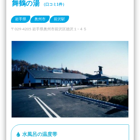
舞鶴の湯
（口コミ1件）
岩手県
奥州市
前沢駅
〒029-4205 岩手県奥州市前沢区徳沢１−４５
水風呂の温度帯