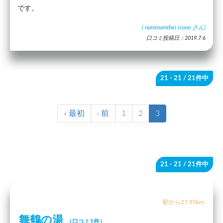
です。
(
naminamihei isono
さん)
口コミ投稿日：2019.7.6
21 - 21
/ 21件中
« 最初
‹ 前
1
2
3
21 - 21
/ 21件中
駅から27.95km
舞鶴の湯
（口コミ1件）