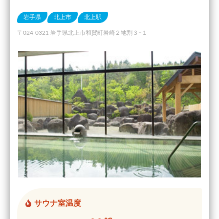
岩手県
北上市
北上駅
〒024-0321 岩手県北上市和賀町岩崎２地割３−１
サウナ室温度