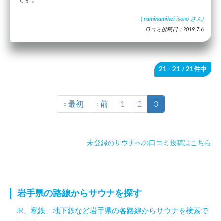
(
naminamihei isono
さん)
口コミ投稿日：2019.7.6
21 - 21
/ 21件中
« 最初
‹ 前
1
2
3
未登録のサウナへの口コミ投稿はこちら
岩手県の路線からサウナを探す
JR、私鉄、地下鉄など岩手県の各路線からサウナを検索で