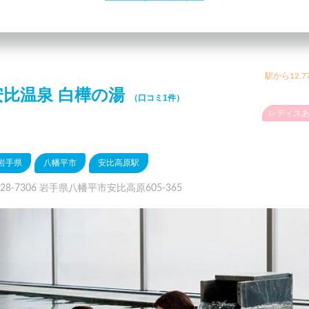
駅から12.7
安比温泉 白樺の湯
（口コミ1件）
レディス
岩手県
八幡平市
安比高原駅
28-7306 岩手県八幡平市安比高原605-365