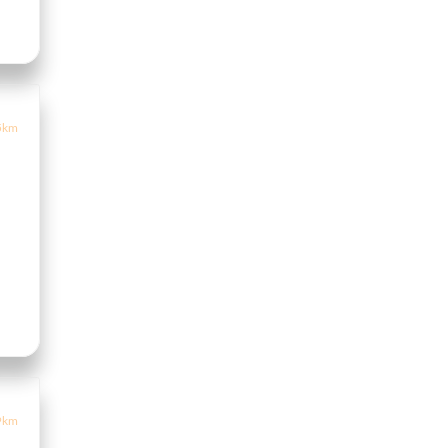
5km
9km