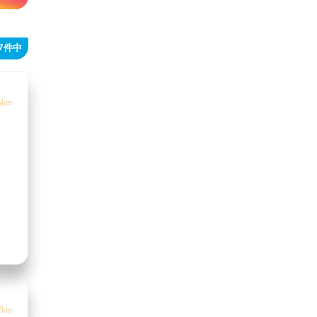
17件中
6km
7km