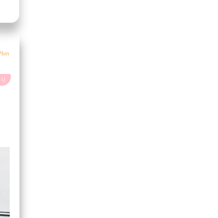
7km
あり