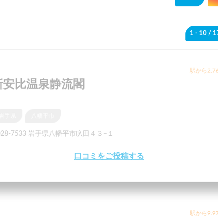
1 - 10
/ 
駅から2.7
新安比温泉静流閣
岩手県
八幡平市
028-7533 岩手県八幡平市叺田４３−１
口コミをご投稿する
駅から9.9