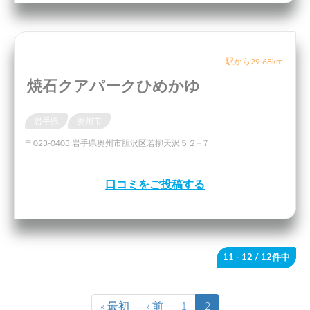
駅から29.68km
焼石クアパークひめかゆ
岩手県
奥州市
〒023-0403 岩手県奥州市胆沢区若柳天沢５２−７
口コミをご投稿する
11 - 12
/ 12件中
« 最初
‹ 前
1
2