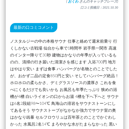
(
おくわ
さんのキャッチフレーズ)
口コミ投稿日：2021.10.30
最新の口コミコメント
ノスタルジーの中の本格サウナ 仕事と絡めて週末前乗り 行
くしかない古戦場 仙台から車で1時間半 岩手県一関市 高速
のインター降りて30秒 建物はかなりの年季が入っているも
のの、清掃の行き届いた清潔さを感じます 入浴700円 地方
はやはり安い まずは食事 ハンバーグが名物とのことでした
が、おかず二品の定食850円と安い そしてハンバーグ絶品！
ホロホロの柔らかさ、デミグラスソースの濃厚さ これを食
べにくるだけでも良いかも お風呂も年季たっぷり 狭めの浴
槽が4槽 白いライオンの口からお湯 4槽を下へ下へと サウナ
は6名2段組98〜104℃ 鳥海山の溶岩をサウナストーンにし
てあるそう サウナストーブがなかなか強力でサウナ室の奥
はかなり凶暴 セルフロウリュは百年茶とのことでかぐわし
かった 水風呂2名14℃ まろやかな水がたまらなかった 黒い