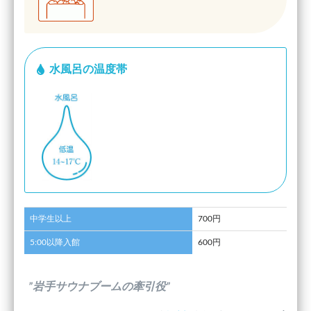
水風呂の温度帯
中学生以上
700円
5:00以降入館
600円
”岩手サウナブームの牽引役”