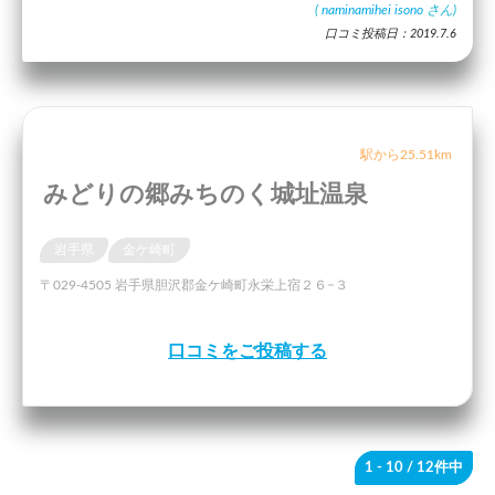
(
naminamihei isono
さん)
口コミ投稿日：2019.7.6
駅から25.51km
みどりの郷みちのく城址温泉
岩手県
金ケ崎町
〒029-4505 岩手県胆沢郡金ケ崎町永栄上宿２６−３
口コミをご投稿する
1 - 10
/ 12件中