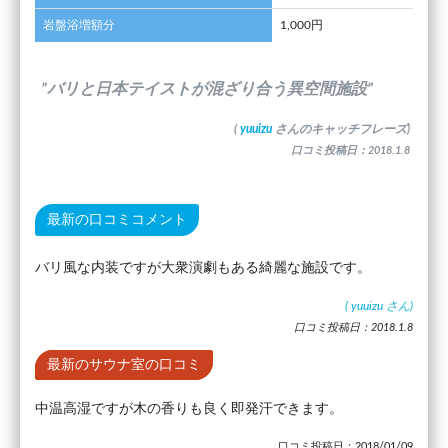
岩盤浴増額分
1,000円
”バリと日本テイストが混ざり合う異空間施設”
(
yuuizu
さんのキャッチフレーズ)
口コミ投稿日：2018.1.8
最新の口コミコメント
バリ風な内装ですが大衆演劇もある綺麗な施設です。
(
yuuizu
さん)
口コミ投稿日：2018.1.8
最新のサウナ室の口コミ
中温高湿ですが木の香りも良く即発汗できます。
口コミ投稿日：2018/01/09