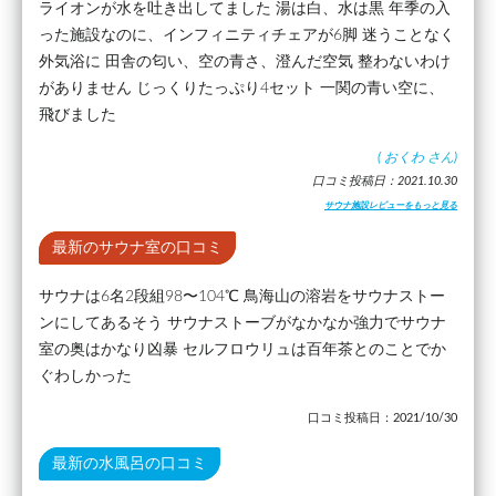
ライオンが水を吐き出してました 湯は白、水は黒 年季の入
った施設なのに、インフィニティチェアが6脚 迷うことなく
外気浴に 田舎の匂い、空の青さ、澄んだ空気 整わないわけ
がありません じっくりたっぷり4セット 一関の青い空に、
飛びました
(
おくわ
さん)
口コミ投稿日：2021.10.30
サウナ施設レビューをもっと見る
最新のサウナ室の口コミ
サウナは6名2段組98〜104℃ 鳥海山の溶岩をサウナストー
ンにしてあるそう サウナストーブがなかなか強力でサウナ
室の奥はかなり凶暴 セルフロウリュは百年茶とのことでか
ぐわしかった
口コミ投稿日：2021/10/30
最新の水風呂の口コミ