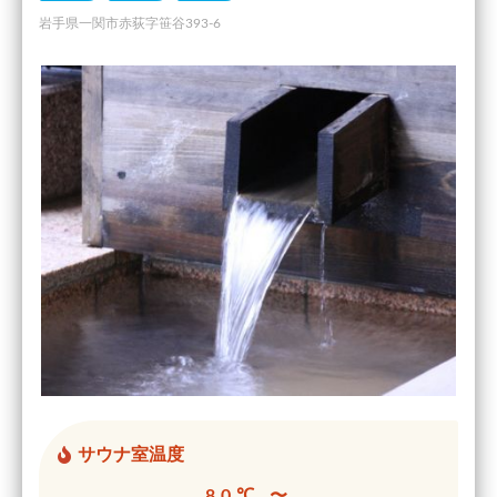
岩手県一関市赤荻字笹谷393-6
サウナ室温度
80℃ 〜