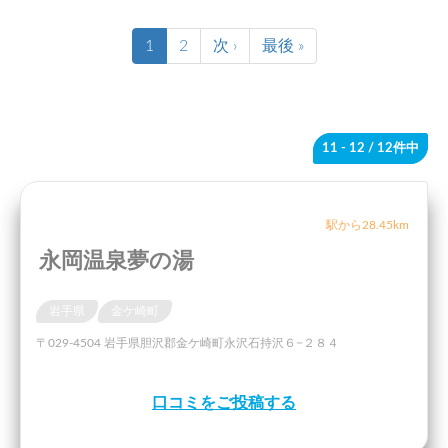
1
2
次 ›
最後 »
11 - 12
/ 12件中
駅から28.45km
永岡温泉夢の湯
岩手県
金ケ崎町
〒029-4504 岩手県胆沢郡金ケ崎町永沢石持沢６−２８４
口コミをご投稿する