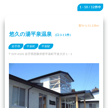
1 - 10
/ 12件中
駅から11.12km
悠久の湯平泉温泉
（口コミ1件）
岩手県
平泉町
平泉駅
〒029-4102 岩手県西磐井郡平泉町平泉大沢１−１