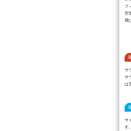
フ
空
飛
サ
サ
は
サ
す