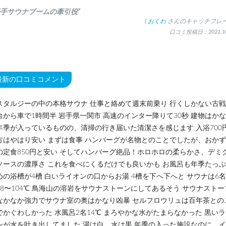
岩手サウナブームの牽引役”
(
おくわ
さんのキャッチフレー
口コミ投稿日：2021.10
最新の口コミコメント
スタルジーの中の本格サウナ 仕事と絡めて週末前乗り 行くしかない古
台から車で1時間半 岩手県一関市 高速のインター降りて30秒 建物はか
年季が入っているものの、清掃の行き届いた清潔さを感じます 入浴700
方はやはり安い まずは食事 ハンバーグが名物とのことでしたが、おか
の定食850円と安い そしてハンバーグ絶品！ホロホロの柔らかさ、デミ
ソースの濃厚さ これを食べにくるだけでも良いかも お風呂も年季たっ
めの浴槽が4槽 白いライオンの口からお湯 4槽を下へ下へと サウナは6名
98〜104℃ 鳥海山の溶岩をサウナストーンにしてあるそう サウナストー
なかなか強力でサウナ室の奥はかなり凶暴 セルフロウリュは百年茶との
でかぐわしかった 水風呂2名14℃ まろやかな水がたまらなかった 黒い
ンが水を吐き出してました 湯は白、水は黒 年季の入った施設なのに、