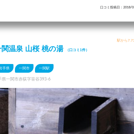
口コミ投稿日：2018/01
駅から7.7
一関温泉 山桜 桃の湯
（口コミ1件）
岩手県
一関市
一関駅
手県一関市赤荻字笹谷393-6