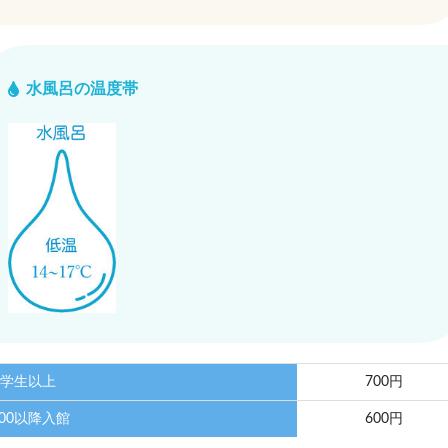
水風呂の温度帯
学生以上
700円
:00以降入館
600円