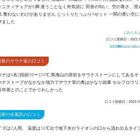
ィニティチェアが6脚 迷うことなく外気浴に 田舎の匂い、空の青さ、澄
気 整わないわけがありません じっくりたっぷり4セット 一関の青い空に
びました
(
おくわ
口コミ投稿日：2021.10
サウナ施設レビューをもっ
最新のサウナ室の口コミ
ウナは6名2段組98〜104℃ 鳥海山の溶岩をサウナストーンにしてあるそ
ウナストーブがなかなか強力でサウナ室の奥はかなり凶暴 セルフロウリ
百年茶とのことでかぐわしかった
口コミ投稿日：2021/10
最新の水風呂の口コミ
イズは2人用。 温度は16℃台で地下水がライオンの口から流れ出るタイ
。