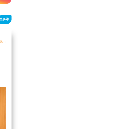
全9件
2km