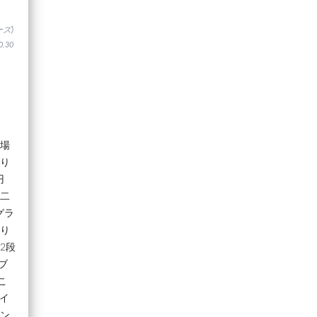
ズ)
.30
戦場
なり
円
ず二
グラ
ぷり
2段
ブ
こ
ライ
イン