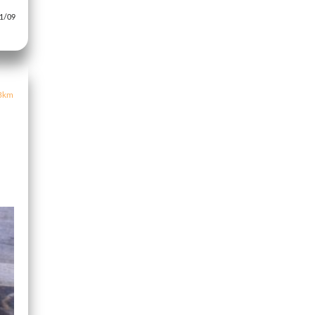
/09
3km