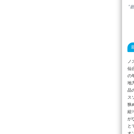
”
ノ
仙
の
地
品
ス
狭
組
が
と
オ